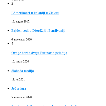
2
I Amerikanci u koloniji u Zlakusi
19. avgust 2015.
Bajden vodi u Džordžiji i Pensilvaniji
6. novembar 2020.
4
Ovo je borba dveju Putinovih pešadija
10. januar 2020.
Sloboda medija
11. jul 2021.
Još se igra
5. novembar 2020.