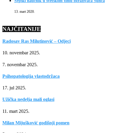
Srpski naučnik u svetskom timu istraživača Sunca
13. mart 2020.
NAJČITANIJE
Radosav Ras Milutinović – Odjeci
10. novembar 2025.
7. novembar 2025.
Psihopatologija vlastodržaca
17. jul 2025.
Užička nedelja mali oglasi
11. mart 2025.
Milan Mijušković godišnji pomen