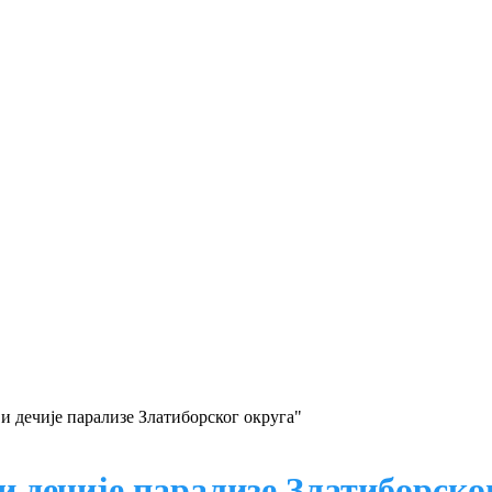
 и дечије парализе Златиборског округа"
 и дечије парализе Златиборско