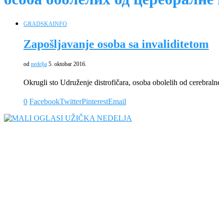
GRADSKA
INFO
Zapošljavanje osoba sa invaliditetom
od
nedelja
5. oktobar 2016.
Okrugli sto Udruženje distrofičara, osoba obolelih od cerebraln
0
Facebook
Twitter
Pinterest
Email