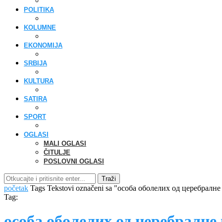
POLITIKA
KOLUMNE
EKONOMIJA
SRBIJA
KULTURA
SATIRA
SPORT
OGLASI
MALI OGLASI
ČITULJE
POSLOVNI OGLASI
Traži
početak
Tags
Tekstovi označeni sa "особа оболелих од церебралне
Tag:
особа оболелих од церебралне