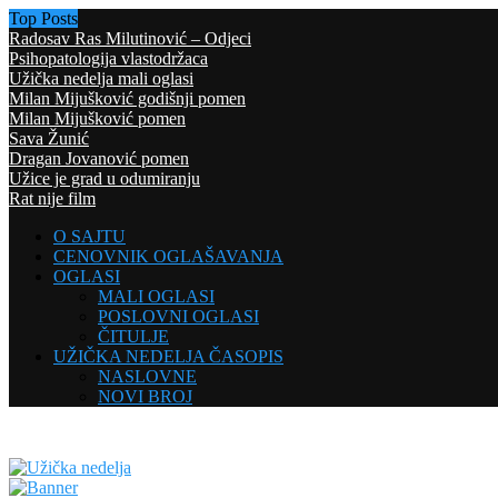
Top Posts
Radosav Ras Milutinović – Odjeci
Psihopatologija vlastodržaca
Užička nedelja mali oglasi
Milan Mijušković godišnji pomen
Milan Mijušković pomen
Sava Žunić
Dragan Jovanović pomen
Užice je grad u odumiranju
Rat nije film
O SAJTU
CENOVNIK OGLAŠAVANJA
OGLASI
MALI OGLASI
POSLOVNI OGLASI
ČITULJE
UŽIČKA NEDELJA ČASOPIS
NASLOVNE
NOVI BROJ