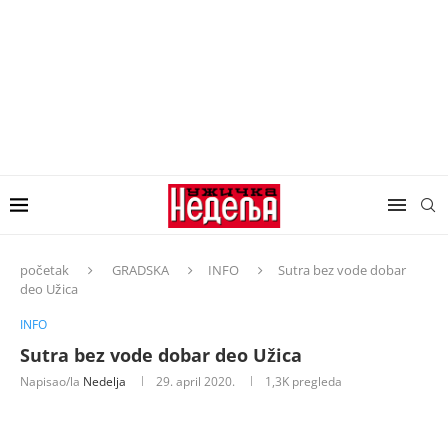
početak
GRADSKA
INFO
Sutra bez vode dobar
deo Užica
INFO
Sutra bez vode dobar deo Užica
Napisao/la
Nedelja
29. april 2020.
1,3K
pregleda