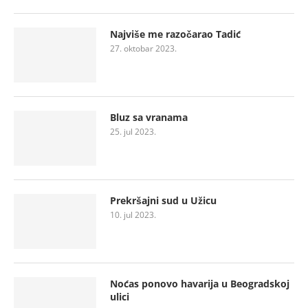
Najviše me razočarao Tadić
27. oktobar 2023.
Bluz sa vranama
25. jul 2023.
Prekršajni sud u Užicu
10. jul 2023.
Noćas ponovo havarija u Beogradskoj
ulici