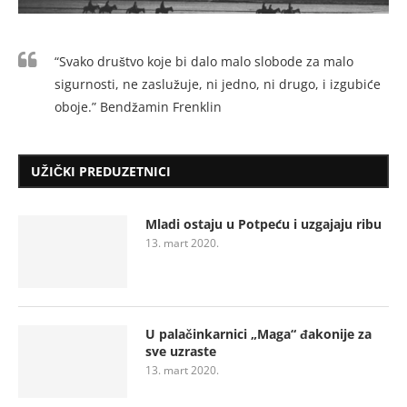
“Svako društvo koje bi dalo malo slobode za malo
sigurnosti, ne zaslužuje, ni jedno, ni drugo, i izgubiće
oboje.” Bendžamin Frenklin
UŽIČKI PREDUZETNICI
Mladi ostaju u Potpeću i uzgajaju ribu
13. mart 2020.
U palačinkarnici „Maga“ đakonije za
sve uzraste
13. mart 2020.