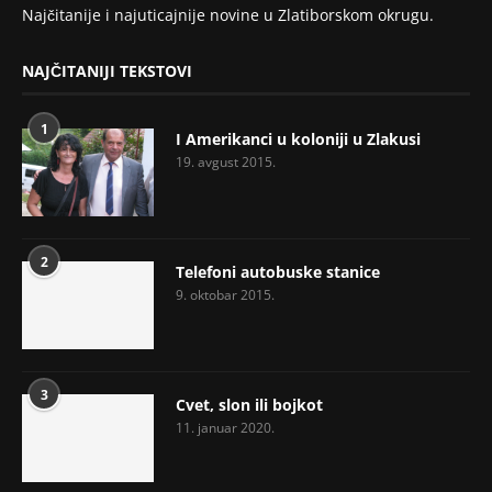
Najčitanije i najuticajnije novine u Zlatiborskom okrugu.
NAJČITANIJI TEKSTOVI
1
I Amerikanci u koloniji u Zlakusi
19. avgust 2015.
2
Telefoni autobuske stanice
9. oktobar 2015.
3
Cvet, slon ili bojkot
11. januar 2020.