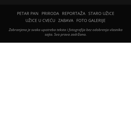
PETAR PAN
PRIRODA
REPORTAŽA
STARO UŽICE
UŽICE U CVEĆU
ZABAVA
FOTO GALERIJE
Zabranjena je svaka upotreba teksta i fotografija bez odobrenja vlasnika
sajta. Sva prava zadržana.