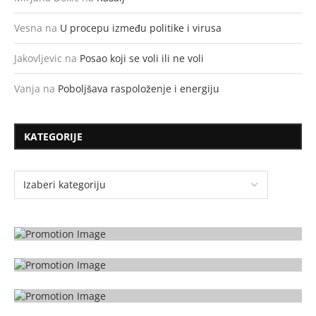
Vesna
na
U procepu između politike i virusa
Jakovljevic
na
Posao koji se voli ili ne voli
Vanja
na
Poboljšava raspoloženje i energiju
KATEGORIJE