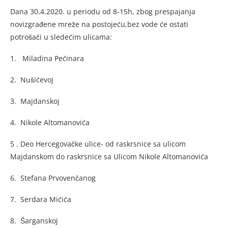
Dana 30.4.2020. u periodu od 8-15h, zbog prespajanja
novizgrađene mreže na postojeću,bez vode će ostati
potrošači u sledećim ulicama:
1. Miladina Pećinara
2. Nušićevoj
3. Majdanskoj
4. Nikole Altomanovića
5 . Deo Hercegovačke ulice- od raskrsnice sa ulicom
Majdanskom do raskrsnice sa Ulicom Nikole Altomanovića
6. Stefana Prvovenčanog
7. Serdara Mićića
8. Šarganskoj