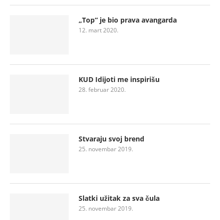
„Top“ je bio prava avangarda
12. mart 2020.
KUD Idijoti me inspirišu
28. februar 2020.
Stvaraju svoj brend
25. novembar 2019.
Slatki užitak za sva čula
25. novembar 2019.