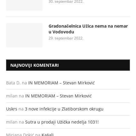
30. septembar 2022.
Gradonačelnica Užica nema na nemar
u Vodovodu
29. septembar 2022.
NAJNOVIJI KOMENTARI
Bata D.
na
IN MEMORIAM – Stevan Mirković
milan
na
IN MEMORIAM – Stevan Mirković
Uskrs
na
3 nove infekcije u Zlatiborskom okrugu
milan
na
Sutra u prodaji Užička nedelja 1031!
Mirjana Dokić
na
Kašalj