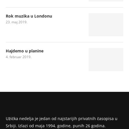
Rok muzika u Londonu
23. maj 2019.
Hajdemo u planine
4. februar 2019.
Užička nedelja je jedan od najstarijih privatnih časopisa u
Srbiji. Izlazi od maja 1994. godine, punih 26 godina.