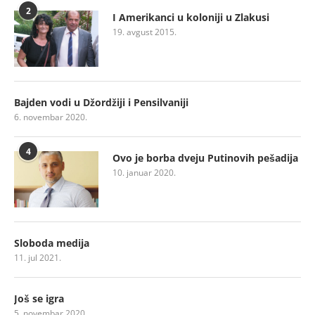
2
I Amerikanci u koloniji u Zlakusi
19. avgust 2015.
Bajden vodi u Džordžiji i Pensilvaniji
6. novembar 2020.
4
Ovo je borba dveju Putinovih pešadija
10. januar 2020.
Sloboda medija
11. jul 2021.
Još se igra
5. novembar 2020.