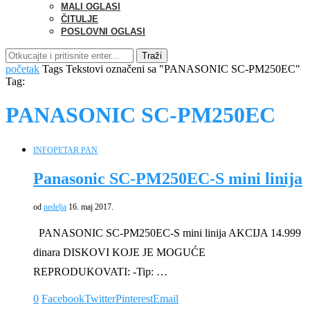
MALI OGLASI
ČITULJE
POSLOVNI OGLASI
Traži
početak
Tags
Tekstovi označeni sa "PANASONIC SC-PM250EC"
Tag:
PANASONIC SC-PM250EC
INFO
PETAR PAN
Panasonic SC-PM250EC-S mini linija
od
nedelja
16. maj 2017.
PANASONIC SC-PM250EC-S mini linija AKCIJA 14.999
dinara DISKOVI KOJE JE MOGUĆE
REPRODUKOVATI: -Tip: …
0
Facebook
Twitter
Pinterest
Email