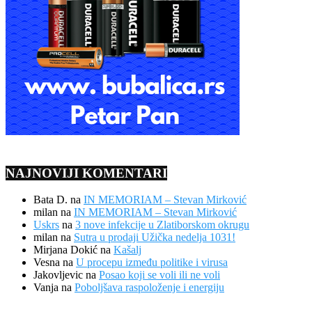
NAJNOVIJI KOMENTARI
Bata D.
na
IN MEMORIAM – Stevan Mirković
milan
na
IN MEMORIAM – Stevan Mirković
Uskrs
na
3 nove infekcije u Zlatiborskom okrugu
milan
na
Sutra u prodaji Užička nedelja 1031!
Mirjana Dokić
na
Kašalj
Vesna
na
U procepu između politike i virusa
Jakovljevic
na
Posao koji se voli ili ne voli
Vanja
na
Poboljšava raspoloženje i energiju