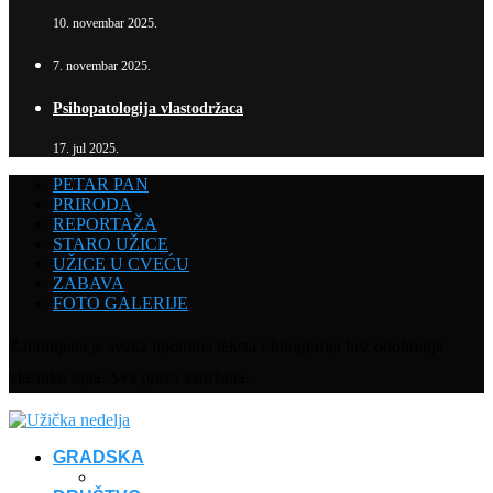
10. novembar 2025.
7. novembar 2025.
Psihopatologija vlastodržaca
17. jul 2025.
PETAR PAN
PRIRODA
REPORTAŽA
STARO UŽICE
UŽICE U CVEĆU
ZABAVA
FOTO GALERIJE
Zabranjena je svaka upotreba teksta i fotografija bez odobrenja
vlasnika sajta. Sva prava zadržana.
GRADSKA