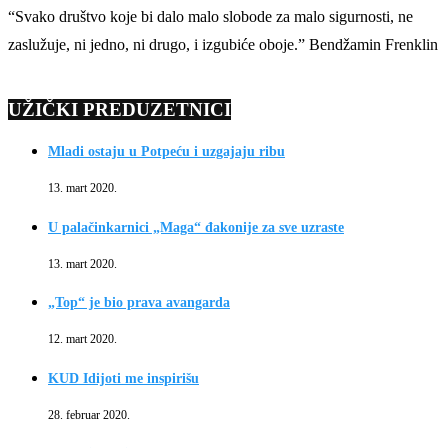
“Svako društvo koje bi dalo malo slobode za malo sigurnosti, ne
zaslužuje, ni jedno, ni drugo, i izgubiće oboje.” Bendžamin Frenklin
UŽIČKI PREDUZETNICI
Mladi ostaju u Potpeću i uzgajaju ribu
13. mart 2020.
U palačinkarnici „Maga“ đakonije za sve uzraste
13. mart 2020.
„Top“ je bio prava avangarda
12. mart 2020.
KUD Idijoti me inspirišu
28. februar 2020.