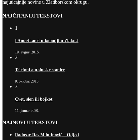
najuticajnije novine u Zlatiborskom okrugu.
NAJČITANIJI TEKSTOVI
1
I Amerikanci u koloniji u Zlakusi
19. avgust 2015.
2
Telefoni autobuske stanice
9. oktobar 2015.
3
Cvet, slon ili bojkot
11. januar 2020.
NAJNOVIJI TEKSTOVI
Radosav Ras Milutinović – Odjeci