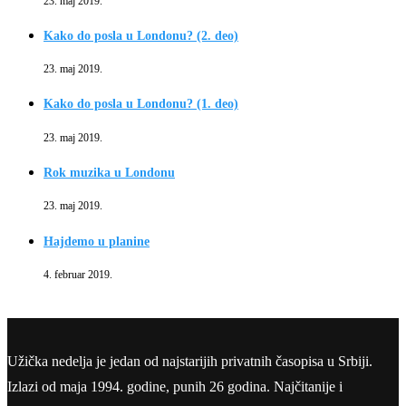
23. maj 2019.
Kako do posla u Londonu? (2. deo)
23. maj 2019.
Kako do posla u Londonu? (1. deo)
23. maj 2019.
Rok muzika u Londonu
23. maj 2019.
Hajdemo u planine
4. februar 2019.
Užička nedelja je jedan od najstarijih privatnih časopisa u Srbiji.
Izlazi od maja 1994. godine, punih 26 godina. Najčitanije i