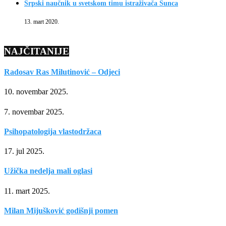
Srpski naučnik u svetskom timu istraživača Sunca
13. mart 2020.
NAJČITANIJE
Radosav Ras Milutinović – Odjeci
10. novembar 2025.
7. novembar 2025.
Psihopatologija vlastodržaca
17. jul 2025.
Užička nedelja mali oglasi
11. mart 2025.
Milan Mijušković godišnji pomen