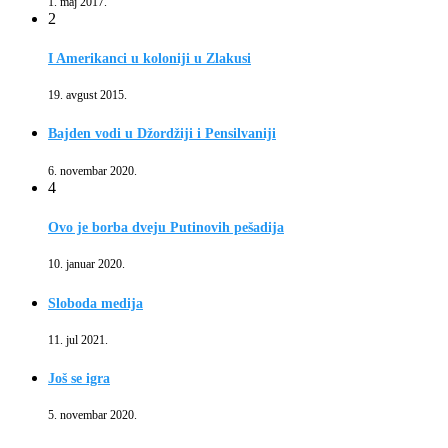
1. maj 2017.
2
I Amerikanci u koloniji u Zlakusi
19. avgust 2015.
Bajden vodi u Džordžiji i Pensilvaniji
6. novembar 2020.
4
Ovo je borba dveju Putinovih pešadija
10. januar 2020.
Sloboda medija
11. jul 2021.
Još se igra
5. novembar 2020.