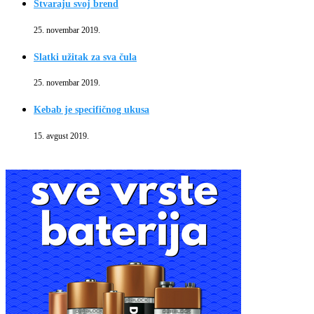
Stvaraju svoj brend
25. novembar 2019.
Slatki užitak za sva čula
25. novembar 2019.
Kebab je specifičnog ukusa
15. avgust 2019.