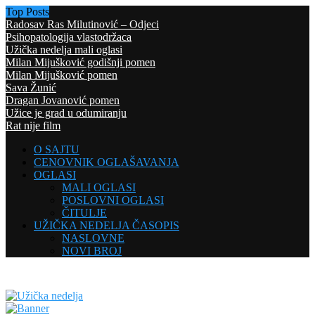
Top Posts
Radosav Ras Milutinović – Odjeci
Psihopatologija vlastodržaca
Užička nedelja mali oglasi
Milan Mijušković godišnji pomen
Milan Mijušković pomen
Sava Žunić
Dragan Jovanović pomen
Užice je grad u odumiranju
Rat nije film
O SAJTU
CENOVNIK OGLAŠAVANJA
OGLASI
MALI OGLASI
POSLOVNI OGLASI
ČITULJE
UŽIČKA NEDELJA ČASOPIS
NASLOVNE
NOVI BROJ