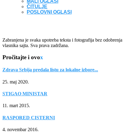
MALI OGLASI
ČITULJE
POSLOVNI OGLASI
Zabranjena je svaka upotreba teksta i fotografija bez odobrenja
vlasnika sajta. Sva prava zadržana.
Pročitajte i ovo
x
Zdrava Srbija predala listu za lokalne izbore...
25. maj 2020.
STIGAO MINISTAR
11. mart 2015.
RASPORED CISTERNI
4. novembar 2016.