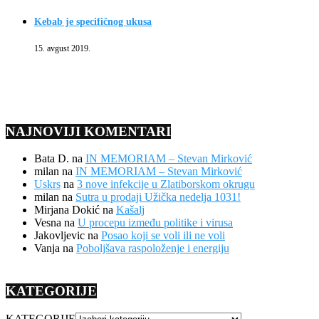
Kebab je specifičnog ukusa
15. avgust 2019.
NAJNOVIJI KOMENTARI
Bata D.
na
IN MEMORIAM – Stevan Mirković
milan
na
IN MEMORIAM – Stevan Mirković
Uskrs
na
3 nove infekcije u Zlatiborskom okrugu
milan
na
Sutra u prodaji Užička nedelja 1031!
Mirjana Dokić
na
Kašalj
Vesna
na
U procepu između politike i virusa
Jakovljevic
na
Posao koji se voli ili ne voli
Vanja
na
Poboljšava raspoloženje i energiju
KATEGORIJE
KATEGORIJE