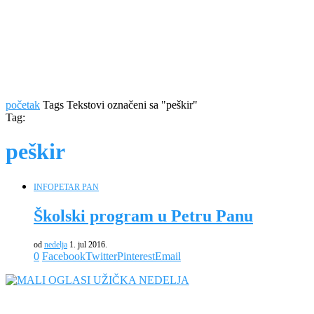
početak
Tags
Tekstovi označeni sa "peškir"
Tag:
peškir
INFO
PETAR PAN
Školski program u Petru Panu
od
nedelja
1. jul 2016.
0
Facebook
Twitter
Pinterest
Email