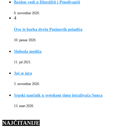
Bajden vodi u Džordžiji i Pensilvaniji
6. novembar 2020.
4
Ovo je borba dveju Putinovih pešadija
10. januar 2020.
Sloboda medija
11. jul 2021.
Još se igra
5. novembar 2020.
Srpski naučnik u svetskom timu istraživača Sunca
13. mart 2020.
NAJČITANIJE