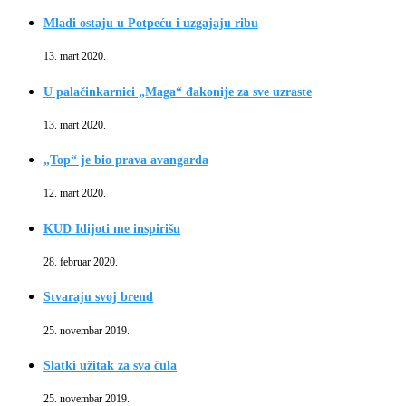
Mladi ostaju u Potpeću i uzgajaju ribu
13. mart 2020.
U palačinkarnici „Maga“ đakonije za sve uzraste
13. mart 2020.
„Top“ je bio prava avangarda
12. mart 2020.
KUD Idijoti me inspirišu
28. februar 2020.
Stvaraju svoj brend
25. novembar 2019.
Slatki užitak za sva čula
25. novembar 2019.