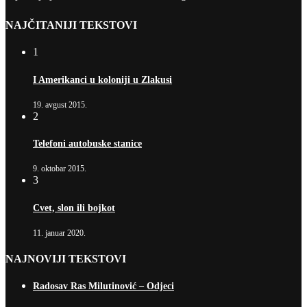
NAJČITANIJI TEKSTOVI
1
I Amerikanci u koloniji u Zlakusi
19. avgust 2015.
2
Telefoni autobuske stanice
9. oktobar 2015.
3
Cvet, slon ili bojkot
11. januar 2020.
NAJNOVIJI TEKSTOVI
Radosav Ras Milutinović – Odjeci