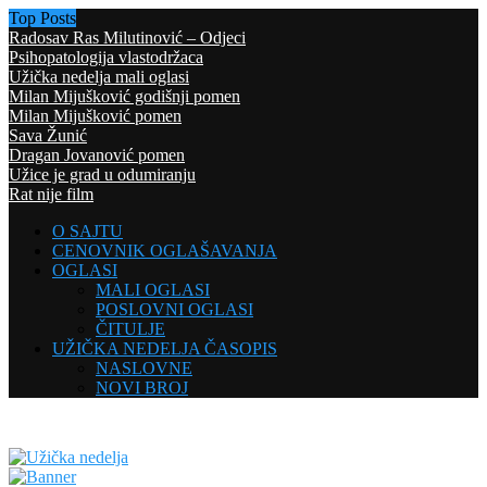
Top Posts
Radosav Ras Milutinović – Odjeci
Psihopatologija vlastodržaca
Užička nedelja mali oglasi
Milan Mijušković godišnji pomen
Milan Mijušković pomen
Sava Žunić
Dragan Jovanović pomen
Užice je grad u odumiranju
Rat nije film
O SAJTU
CENOVNIK OGLAŠAVANJA
OGLASI
MALI OGLASI
POSLOVNI OGLASI
ČITULJE
UŽIČKA NEDELJA ČASOPIS
NASLOVNE
NOVI BROJ