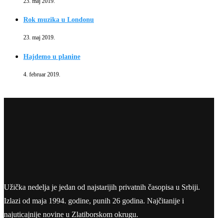
23. maj 2019.
Rok muzika u Londonu
23. maj 2019.
Hajdemo u planine
4. februar 2019.
Užička nedelja je jedan od najstarijih privatnih časopisa u Srbiji.
Izlazi od maja 1994. godine, punih 26 godina. Najčitanije i
najuticajnije novine u Zlatiborskom okrugu.