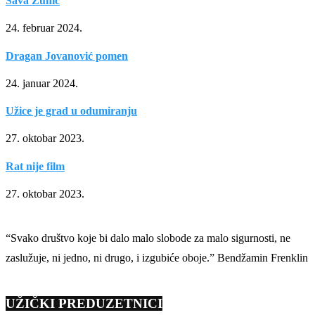
Sava Žunić
24. februar 2024.
Dragan Jovanović pomen
24. januar 2024.
Užice je grad u odumiranju
27. oktobar 2023.
Rat nije film
27. oktobar 2023.
“Svako društvo koje bi dalo malo slobode za malo sigurnosti, ne
zaslužuje, ni jedno, ni drugo, i izgubiće oboje.” Bendžamin Frenklin
UŽIČKI PREDUZETNICI