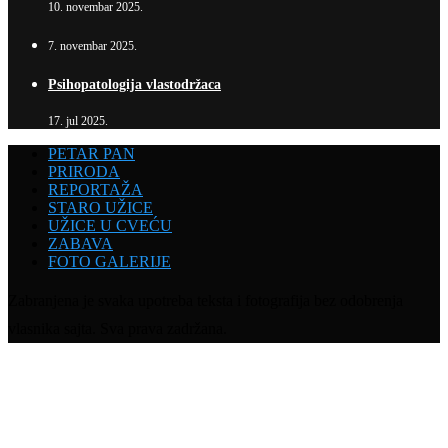
10. novembar 2025.
7. novembar 2025.
Psihopatologija vlastodržaca
17. jul 2025.
PETAR PAN
PRIRODA
REPORTAŽA
STARO UŽICE
UŽICE U CVEĆU
ZABAVA
FOTO GALERIJE
Zabranjena je svaka upotreba teksta i fotografija bez odobrenja
vlasnika sajta. Sva prava zadržana.