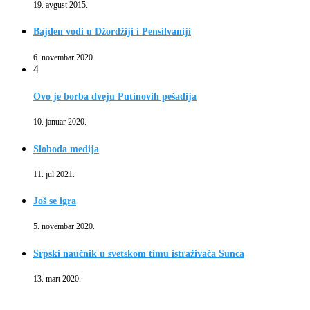
19. avgust 2015.
Bajden vodi u Džordžiji i Pensilvaniji
6. novembar 2020.
4
Ovo je borba dveju Putinovih pešadija
10. januar 2020.
Sloboda medija
11. jul 2021.
Još se igra
5. novembar 2020.
Srpski naučnik u svetskom timu istraživača Sunca
13. mart 2020.