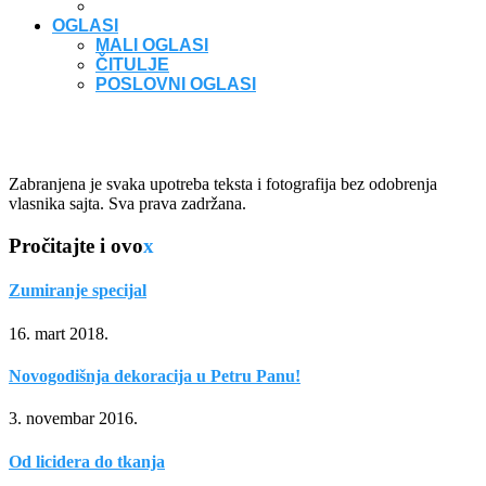
OGLASI
MALI OGLASI
ČITULJE
POSLOVNI OGLASI
Zabranjena je svaka upotreba teksta i fotografija bez odobrenja
vlasnika sajta. Sva prava zadržana.
Pročitajte i ovo
x
Zumiranje specijal
16. mart 2018.
Novogodišnja dekoracija u Petru Panu!
3. novembar 2016.
Od licidera do tkanja