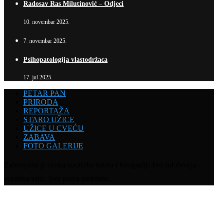
Radosav Ras Milutinović – Odjeci
10. novembar 2025.
7. novembar 2025.
Psihopatologija vlastodržaca
17. jul 2025.
PETAR PAN
PRIRODA
REPORTAŽA
STARO UŽICE
UŽICE U CVEĆU
ZABAVA
FOTO GALERIJE
Zabranjena je svaka upotreba teksta i fotografija bez odobrenja
vlasnika sajta. Sva prava zadržana.