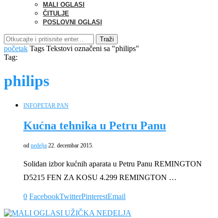
MALI OGLASI
ČITULJE
POSLOVNI OGLASI
Traži
početak
Tags
Tekstovi označeni sa "philips"
Tag:
philips
INFO
PETAR PAN
Kućna tehnika u Petru Panu
od
nedelja
22. decembar 2015.
Solidan izbor kućnih aparata u Petru Panu REMINGTON
D5215 FEN ZA KOSU 4.299 REMINGTON …
0
Facebook
Twitter
Pinterest
Email