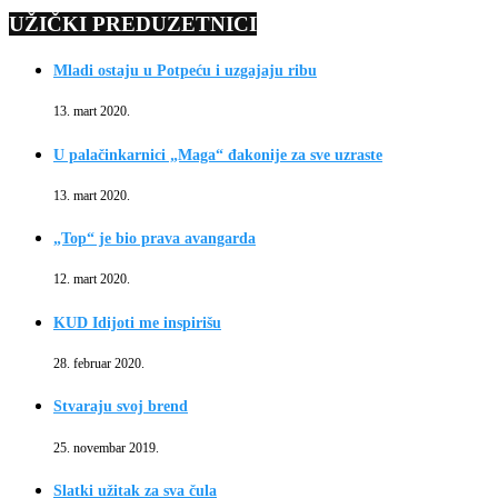
UŽIČKI PREDUZETNICI
Mladi ostaju u Potpeću i uzgajaju ribu
13. mart 2020.
U palačinkarnici „Maga“ đakonije za sve uzraste
13. mart 2020.
„Top“ je bio prava avangarda
12. mart 2020.
KUD Idijoti me inspirišu
28. februar 2020.
Stvaraju svoj brend
25. novembar 2019.
Slatki užitak za sva čula