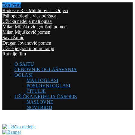
Top Posts
Radosav Ras Milutinović – Odjeci
Psihopatologija vlastodržaca
Užička nedelja mali oglasi
Milan Mijušković godišnji pomen
Milan Mijušković pomen
Sava Žunić
Dragan Jovanović pomen
Užice je grad u odumiranju
Rat nije film
O SAJTU
CENOVNIK OGLAŠAVANJA
OGLASI
MALI OGLASI
POSLOVNI OGLASI
ČITULJE
UŽIČKA NEDELJA ČASOPIS
NASLOVNE
NOVI BROJ