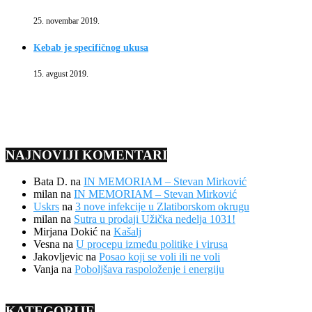
25. novembar 2019.
Kebab je specifičnog ukusa
15. avgust 2019.
NAJNOVIJI KOMENTARI
Bata D.
na
IN MEMORIAM – Stevan Mirković
milan
na
IN MEMORIAM – Stevan Mirković
Uskrs
na
3 nove infekcije u Zlatiborskom okrugu
milan
na
Sutra u prodaji Užička nedelja 1031!
Mirjana Dokić
na
Kašalj
Vesna
na
U procepu između politike i virusa
Jakovljevic
na
Posao koji se voli ili ne voli
Vanja
na
Poboljšava raspoloženje i energiju
KATEGORIJE