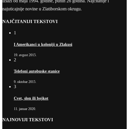
Izlazi od maja 1994. godine, punih 26 godina. Najčitanije i
najuticajnije novine u Zlatiborskom okrugu.
NAJČITANIJI TEKSTOVI
1
I Amerikanci u koloniji u Zlakusi
19. avgust 2015.
2
Telefoni autobuske stanice
9. oktobar 2015.
3
Cvet, slon ili bojkot
11. januar 2020.
NAJNOVIJI TEKSTOVI