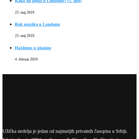
Kako do posla u Londonu? (1. deo)
23. maj 2019.
Rok muzika u Londonu
23. maj 2019.
Hajdemo u planine
4. februar 2019.
Užička nedelja je jedan od najstarijih privatnih časopisa u Srbiji.