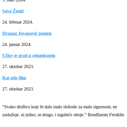
Sava Žunić
24. februar 2024.
Dragan Jovanović pomen
24. januar 2024.
Užice je grad u odumiranju
27. oktobar 2023.
Rat nije film
27. oktobar 2023.
“Svako društvo koje bi dalo malo slobode za malo sigurnosti, ne
zaslužuje, ni jedno, ni drugo, i izgubiće oboje.” Bendžamin Frenklin