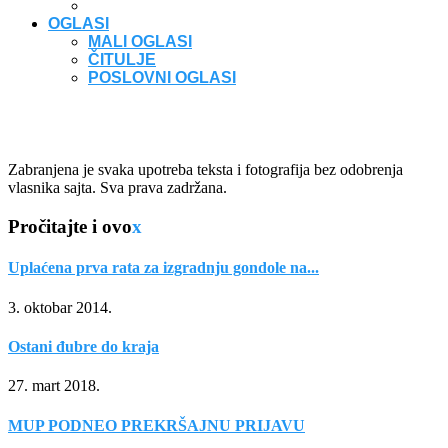
OGLASI
MALI OGLASI
ČITULJE
POSLOVNI OGLASI
Zabranjena je svaka upotreba teksta i fotografija bez odobrenja
vlasnika sajta. Sva prava zadržana.
Pročitajte i ovo
x
Uplaćena prva rata za izgradnju gondole na...
3. oktobar 2014.
Ostani đubre do kraja
27. mart 2018.
MUP PODNEO PREKRŠAJNU PRIJAVU