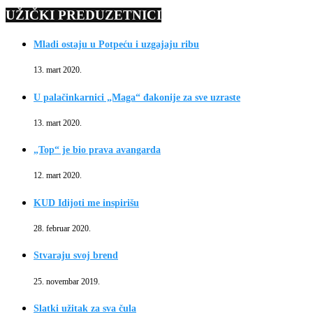
UŽIČKI PREDUZETNICI
Mladi ostaju u Potpeću i uzgajaju ribu
13. mart 2020.
U palačinkarnici „Maga“ đakonije za sve uzraste
13. mart 2020.
„Top“ je bio prava avangarda
12. mart 2020.
KUD Idijoti me inspirišu
28. februar 2020.
Stvaraju svoj brend
25. novembar 2019.
Slatki užitak za sva čula