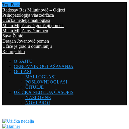
Top Posts
Radosav Ras Milutinović – Odjeci
Psihopatologija vlastodržaca
Užička nedelja mali oglasi
Milan Mijušković godišnji pomen
Milan Mijušković pomen
Sava Žunić
Dragan Jovanović pomen
Užice je grad u odumiranju
Rat nije film
O SAJTU
CENOVNIK OGLAŠAVANJA
OGLASI
MALI OGLASI
POSLOVNI OGLASI
ČITULJE
UŽIČKA NEDELJA ČASOPIS
NASLOVNE
NOVI BROJ