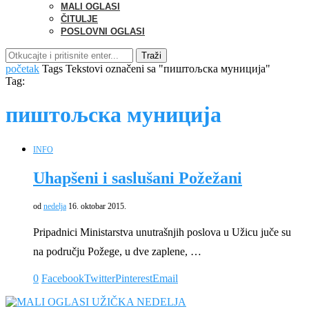
MALI OGLASI
ČITULJE
POSLOVNI OGLASI
Traži
početak
Tags
Tekstovi označeni sa "пиштољска муниција"
Tag:
пиштољска муниција
INFO
Uhapšeni i saslušani Požežani
od
nedelja
16. oktobar 2015.
Pripadnici Ministarstva unutrašnjih poslova u Užicu juče su
na području Požege, u dve zaplene, …
0
Facebook
Twitter
Pinterest
Email