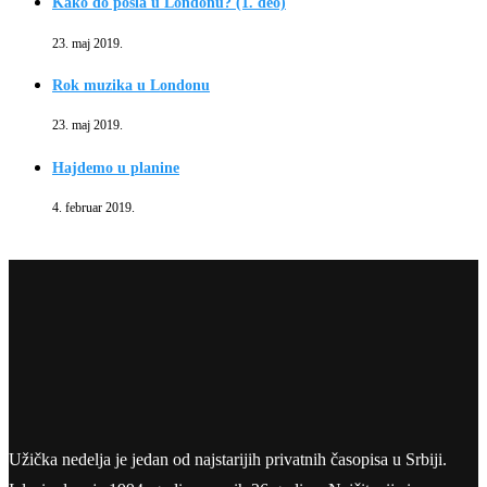
Kako do posla u Londonu? (1. deo)
23. maj 2019.
Rok muzika u Londonu
23. maj 2019.
Hajdemo u planine
4. februar 2019.
Užička nedelja je jedan od najstarijih privatnih časopisa u Srbiji.