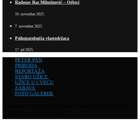
Radosav Ras Milutinović – Odjeci
10. novembar 2025.
7. novembar 2025.
Psihopatologija vlastodržaca
17. jul 2025.
PETAR PAN
PRIRODA
REPORTAŽA
STARO UŽICE
UŽICE U CVEĆU
ZABAVA
FOTO GALERIJE
Zabranjena je svaka upotreba teksta i fotografija bez odobrenja
vlasnika sajta. Sva prava zadržana.