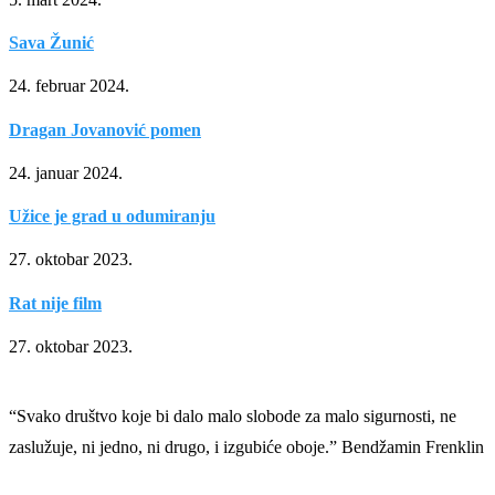
Sava Žunić
24. februar 2024.
Dragan Jovanović pomen
24. januar 2024.
Užice je grad u odumiranju
27. oktobar 2023.
Rat nije film
27. oktobar 2023.
“Svako društvo koje bi dalo malo slobode za malo sigurnosti, ne
zaslužuje, ni jedno, ni drugo, i izgubiće oboje.” Bendžamin Frenklin