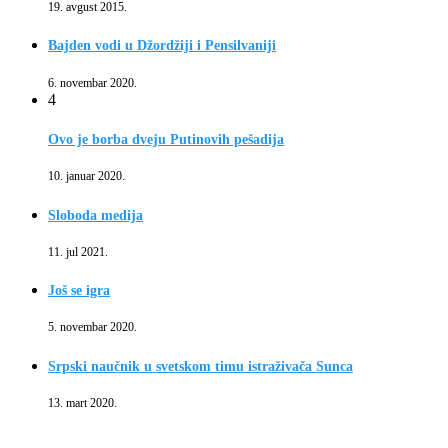
19. avgust 2015.
Bajden vodi u Džordžiji i Pensilvaniji
6. novembar 2020.
4
Ovo je borba dveju Putinovih pešadija
10. januar 2020.
Sloboda medija
11. jul 2021.
Još se igra
5. novembar 2020.
Srpski naučnik u svetskom timu istraživača Sunca
13. mart 2020.