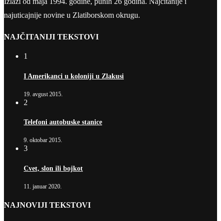
Izlazi od maja 1994. godine, punih 26 godina. Najčitanije i
najuticajnije novine u Zlatiborskom okrugu.
NAJČITANIJI TEKSTOVI
1
I Amerikanci u koloniji u Zlakusi
19. avgust 2015.
2
Telefoni autobuske stanice
9. oktobar 2015.
3
Cvet, slon ili bojkot
11. januar 2020.
NAJNOVIJI TEKSTOVI