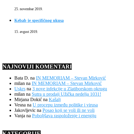
25. novembar 2019.
Kebab je specifičnog ukusa
15. avgust 2019.
NAJNOVIJI KOMENTARI
Bata D.
na
IN MEMORIAM – Stevan Mirković
milan
na
IN MEMORIAM – Stevan Mirković
Uskrs
na
3 nove infekcije u Zlatiborskom okrugu
milan
na
Sutra u prodaji Užička nedelja 1031!
Mirjana Dokić
na
Kašalj
Vesna
na
U procepu između politike i virusa
Jakovljevic
na
Posao koji se voli ili ne voli
Vanja
na
Poboljšava raspoloženje i energiju
KATEGORIJE