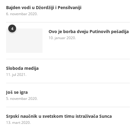
Bajden vodi u Džordžiji i Pensilvaniji
6. novembar 2020.
4
Ovo je borba dveju Putinovih pešadija
10. januar 2020.
Sloboda medija
11. jul 2021.
Još se igra
5. novembar 2020.
Srpski naučnik u svetskom timu istraživača Sunca
13. mart 2020.