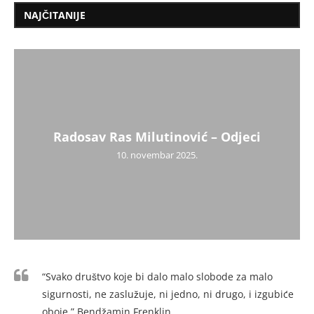
NAJČITANIJE
Radosav Ras Milutinović – Odjeci
10. novembar 2025.
“Svako društvo koje bi dalo malo slobode za malo
sigurnosti, ne zaslužuje, ni jedno, ni drugo, i izgubiće
oboje.” Bendžamin Frenklin