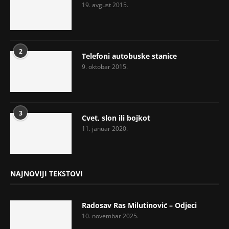
19. avgust 2015.
2
Telefoni autobuske stanice
9. oktobar 2015.
3
Cvet, slon ili bojkot
11. januar 2020.
NAJNOVIJI TEKSTOVI
Radosav Ras Milutinović – Odjeci
10. novembar 2025.