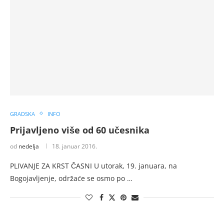
GRADSKA
INFO
Prijavljeno više od 60 učesnika
od
nedelja
18. januar 2016.
PLIVANJE ZA KRST ČASNI U utorak, 19. januara, na
Bogojavljenje, održaće se osmo po …