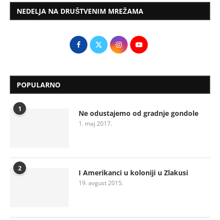
NEDELJA NA DRUŠTVENIM MREŽAMA
POPULARNO
1
Ne odustajemo od gradnje gondole
1. maj 2017.
2
I Amerikanci u koloniji u Zlakusi
19. avgust 2015.