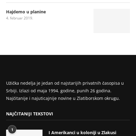
Hajdemo u planine
4. februar 2019.
Užička nedelja je jedan od najstarijih privatnih časopisa u
Srbiji. Izlazi od maja 1994. godine, punih 26 godina.
Najčitanije i najuticajnije novine u Zlatiborskom okrugu.
NAJČITANIJI TEKSTOVI
1
I Amerikanci u koloniji u Zlakusi