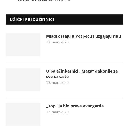
UŽIČKI PREDUZETNICI
Mladi ostaju u Potpeću i uzgajaju ribu
13. mart 2020.
U palačinkarnici „Maga“ đakonije za
sve uzraste
13. mart 2020.
„Top“ je bio prava avangarda
12. mart 2020.