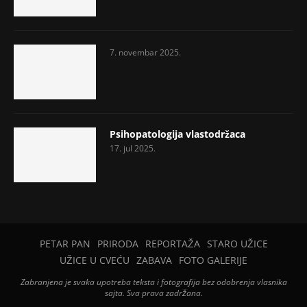
7. novembar 2025.
Psihopatologija vlastodržaca
17. jul 2025.
PETAR PAN
PRIRODA
REPORTAŽA
STARO UŽICE
UŽICE U CVEĆU
ZABAVA
FOTO GALERIJE
Zabranjena je svaka upotreba teksta i fotografija bez odobrenja vlasnika
sajta. Sva prava zadržana.