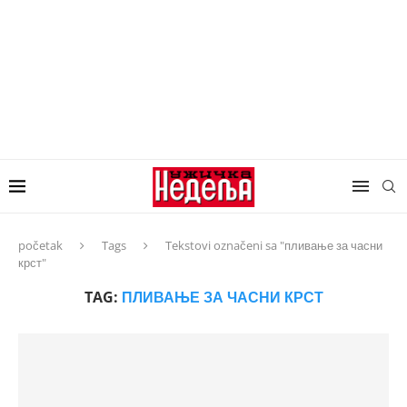
početak
Tags
Tekstovi označeni sa "пливање за часни
крст"
TAG:
ПЛИВАЊЕ ЗА ЧАСНИ КРСТ