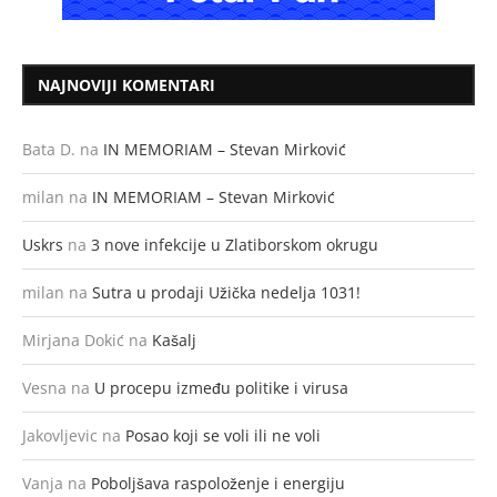
NAJNOVIJI KOMENTARI
Bata D.
na
IN MEMORIAM – Stevan Mirković
milan
na
IN MEMORIAM – Stevan Mirković
Uskrs
na
3 nove infekcije u Zlatiborskom okrugu
milan
na
Sutra u prodaji Užička nedelja 1031!
Mirjana Dokić
na
Kašalj
Vesna
na
U procepu između politike i virusa
Jakovljevic
na
Posao koji se voli ili ne voli
Vanja
na
Poboljšava raspoloženje i energiju