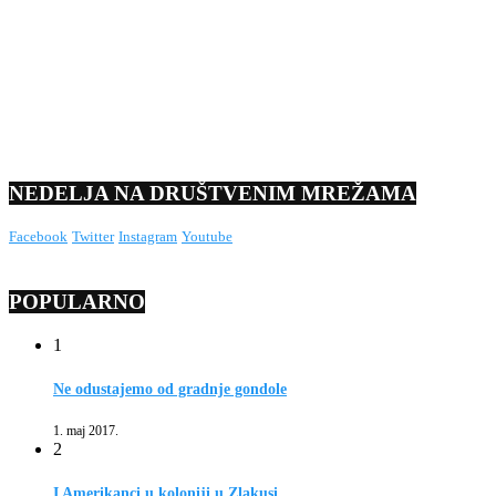
NEDELJA NA DRUŠTVENIM MREŽAMA
Facebook
Twitter
Instagram
Youtube
POPULARNO
1
Ne odustajemo od gradnje gondole
1. maj 2017.
2
I Amerikanci u koloniji u Zlakusi