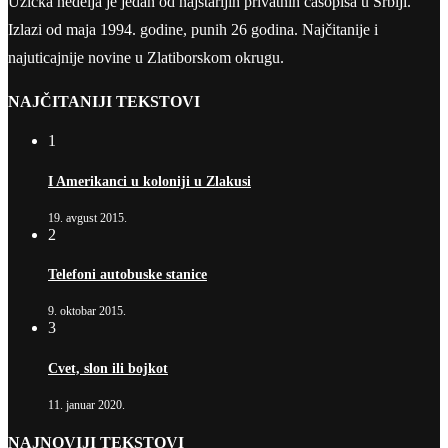
Užička nedelja je jedan od najstarijih privatnih časopisa u Srbiji.
Izlazi od maja 1994. godine, punih 26 godina. Najčitanije i
najuticajnije novine u Zlatiborskom okrugu.
NAJČITANIJI TEKSTOVI
1
I Amerikanci u koloniji u Zlakusi
19. avgust 2015.
2
Telefoni autobuske stanice
9. oktobar 2015.
3
Cvet, slon ili bojkot
11. januar 2020.
NAJNOVIJI TEKSTOVI