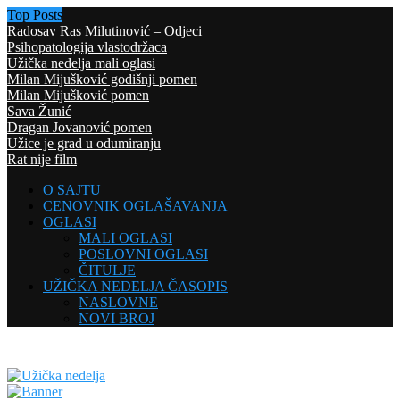
Top Posts
Radosav Ras Milutinović – Odjeci
Psihopatologija vlastodržaca
Užička nedelja mali oglasi
Milan Mijušković godišnji pomen
Milan Mijušković pomen
Sava Žunić
Dragan Jovanović pomen
Užice je grad u odumiranju
Rat nije film
O SAJTU
CENOVNIK OGLAŠAVANJA
OGLASI
MALI OGLASI
POSLOVNI OGLASI
ČITULJE
UŽIČKA NEDELJA ČASOPIS
NASLOVNE
NOVI BROJ