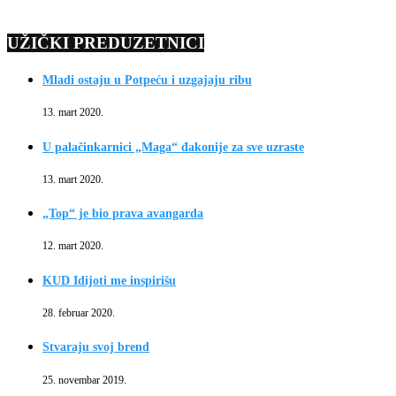
UŽIČKI PREDUZETNICI
Mladi ostaju u Potpeću i uzgajaju ribu
13. mart 2020.
U palačinkarnici „Maga“ đakonije za sve uzraste
13. mart 2020.
„Top“ je bio prava avangarda
12. mart 2020.
KUD Idijoti me inspirišu
28. februar 2020.
Stvaraju svoj brend
25. novembar 2019.