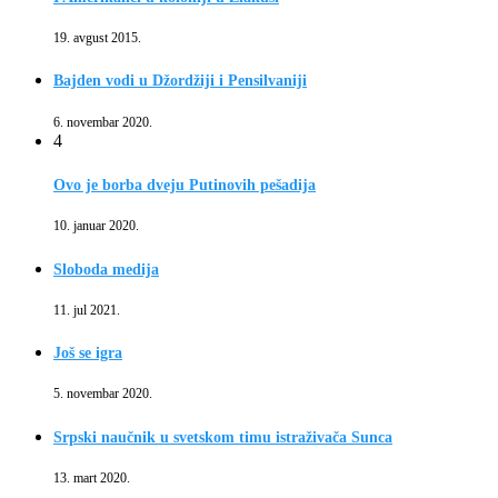
19. avgust 2015.
Bajden vodi u Džordžiji i Pensilvaniji
6. novembar 2020.
4
Ovo je borba dveju Putinovih pešadija
10. januar 2020.
Sloboda medija
11. jul 2021.
Još se igra
5. novembar 2020.
Srpski naučnik u svetskom timu istraživača Sunca
13. mart 2020.