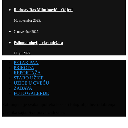
Radosav Ras Milutinović – Odjeci
10. novembar 2025.
7. novembar 2025.
Psihopatologija vlastodržaca
17. jul 2025.
PETAR PAN
PRIRODA
REPORTAŽA
STARO UŽICE
UŽICE U CVEĆU
ZABAVA
FOTO GALERIJE
Zabranjena je svaka upotreba teksta i fotografija bez odobrenja
vlasnika sajta. Sva prava zadržana.