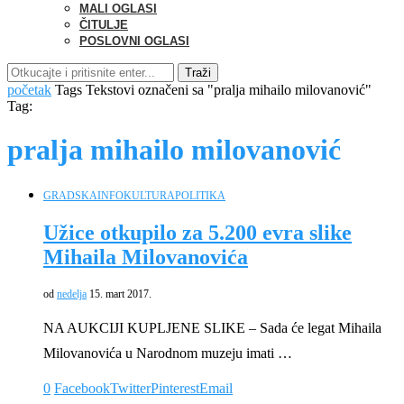
MALI OGLASI
ČITULJE
POSLOVNI OGLASI
Traži
početak
Tags
Tekstovi označeni sa "pralja mihailo milovanović"
Tag:
pralja mihailo milovanović
GRADSKA
INFO
KULTURA
POLITIKA
Užice otkupilo za 5.200 evra slike
Mihaila Milovanovića
od
nedelja
15. mart 2017.
NA AUKCIJI KUPLJENE SLIKE – Sada će legat Mihaila
Milovanovića u Narodnom muzeju imati …
0
Facebook
Twitter
Pinterest
Email