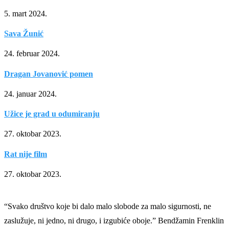
5. mart 2024.
Sava Žunić
24. februar 2024.
Dragan Jovanović pomen
24. januar 2024.
Užice je grad u odumiranju
27. oktobar 2023.
Rat nije film
27. oktobar 2023.
“Svako društvo koje bi dalo malo slobode za malo sigurnosti, ne
zaslužuje, ni jedno, ni drugo, i izgubiće oboje.” Bendžamin Frenklin