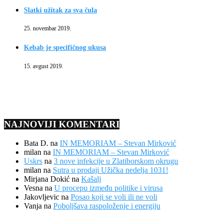
Slatki užitak za sva čula
25. novembar 2019.
Kebab je specifičnog ukusa
15. avgust 2019.
NAJNOVIJI KOMENTARI
Bata D.
na
IN MEMORIAM – Stevan Mirković
milan
na
IN MEMORIAM – Stevan Mirković
Uskrs
na
3 nove infekcije u Zlatiborskom okrugu
milan
na
Sutra u prodaji Užička nedelja 1031!
Mirjana Dokić
na
Kašalj
Vesna
na
U procepu između politike i virusa
Jakovljevic
na
Posao koji se voli ili ne voli
Vanja
na
Poboljšava raspoloženje i energiju