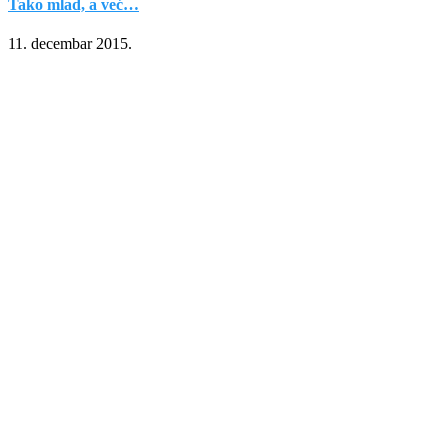
Tako mlad, a već…
11. decembar 2015.