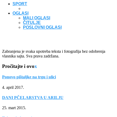
SPORT
OGLASI
MALI OGLASI
ČITULJE
POSLOVNI OGLASI
Zabranjena je svaka upotreba teksta i fotografija bez odobrenja
vlasnika sajta. Sva prava zadržana.
Pročitajte i ovo
x
Ponovo pištaljke na trgu i ulici
4. april 2017.
DANI PČELARSTVA U ARILJU
25. mart 2015.