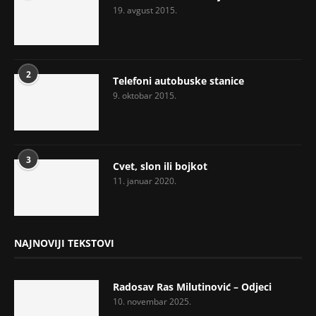
19. avgust 2015.
2
Telefoni autobuske stanice
9. oktobar 2015.
3
Cvet, slon ili bojkot
11. januar 2020.
NAJNOVIJI TEKSTOVI
Radosav Ras Milutinović – Odjeci
10. novembar 2025.