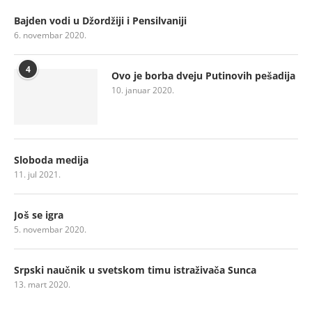
Bajden vodi u Džordžiji i Pensilvaniji
6. novembar 2020.
4
Ovo je borba dveju Putinovih pešadija
10. januar 2020.
Sloboda medija
11. jul 2021.
Još se igra
5. novembar 2020.
Srpski naučnik u svetskom timu istraživača Sunca
13. mart 2020.