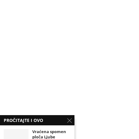
PROČITAJTE I OVO
Vraćena spomen
ploča Ljube