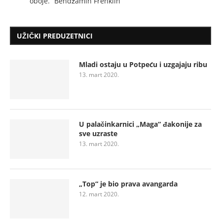
oboje.” Bendžamin Frenklin
UŽIČKI PREDUZETNICI
Mladi ostaju u Potpeću i uzgajaju ribu
13. mart 2020.
U palačinkarnici „Maga“ đakonije za
sve uzraste
13. mart 2020.
„Top“ je bio prava avangarda
12. mart 2020.