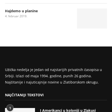
Hajdemo u planine
4. februar 2019.
Užička nedelja je jedan od najstarijih privatnih časopisa u
Srbiji. Izlazi od maja 1994. godine, punih 26 godina.
Najčitanije i najuticajnije novine u Zlatiborskom okrugu.
NAJČITANIJI TEKSTOVI
1
I Amerikanci u koloniji u Zlakusi