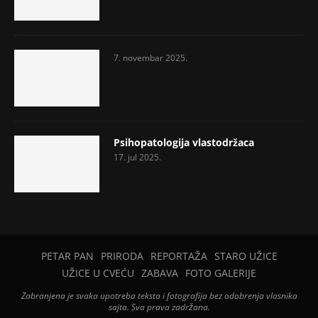
7. novembar 2025.
Psihopatologija vlastodržaca
17. jul 2025.
PETAR PAN
PRIRODA
REPORTAŽA
STARO UŽICE
UŽICE U CVEĆU
ZABAVA
FOTO GALERIJE
Zabranjena je svaka upotreba teksta i fotografija bez odobrenja vlasnika
sajta. Sva prava zadržana.