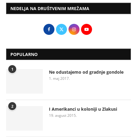
NEDELJA NA DRUŠTVENIM MREŽAMA
POPULARNO
1
Ne odustajemo od gradnje gondole
1. maj 2017.
2
I Amerikanci u koloniji u Zlakusi
19. avgust 2015.