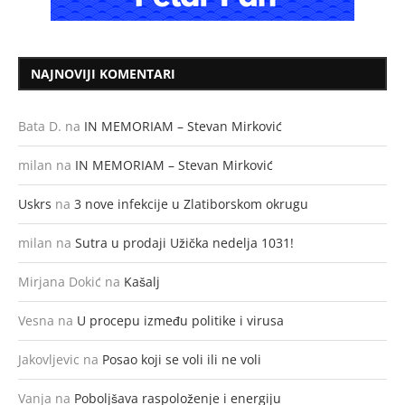
NAJNOVIJI KOMENTARI
Bata D.
na
IN MEMORIAM – Stevan Mirković
milan
na
IN MEMORIAM – Stevan Mirković
Uskrs
na
3 nove infekcije u Zlatiborskom okrugu
milan
na
Sutra u prodaji Užička nedelja 1031!
Mirjana Dokić
na
Kašalj
Vesna
na
U procepu između politike i virusa
Jakovljevic
na
Posao koji se voli ili ne voli
Vanja
na
Poboljšava raspoloženje i energiju