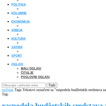
POLITIKA
KOLUMNE
EKONOMIJA
SRBIJA
KULTURA
SATIRA
SPORT
OGLASI
MALI OGLASI
ČITULJE
POSLOVNI OGLASI
Traži
početak
Tags
Tekstovi označeni sa "raspodela budžetskih sredstava za
Tag:
raspodela budžetskih sredstava 