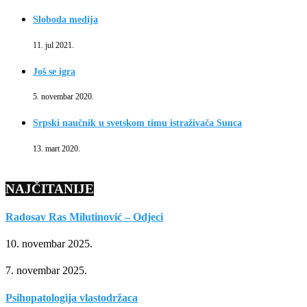
Sloboda medija
11. jul 2021.
Još se igra
5. novembar 2020.
Srpski naučnik u svetskom timu istraživača Sunca
13. mart 2020.
NAJČITANIJE
Radosav Ras Milutinović – Odjeci
10. novembar 2025.
7. novembar 2025.
Psihopatologija vlastodržaca