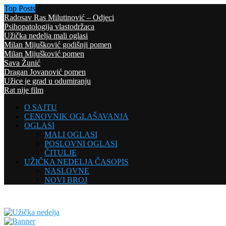
Top Posts
Radosav Ras Milutinović – Odjeci
Psihopatologija vlastodržaca
Užička nedelja mali oglasi
Milan Mijušković godišnji pomen
Milan Mijušković pomen
Sava Žunić
Dragan Jovanović pomen
Užice je grad u odumiranju
Rat nije film
O SAJTU
CENOVNIK OGLAŠAVANJA
OGLASI
MALI OGLASI
POSLOVNI OGLASI
ČITULJE
UŽIČKA NEDELJA ČASOPIS
NASLOVNE
NOVI BROJ