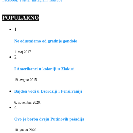
Facebook
Twitter
Instagram
Youtube
POPULARNO
1
Ne odustajemo od gradnje gondole
1. maj 2017.
2
I Amerikanci u koloniji u Zlakusi
19. avgust 2015.
Bajden vodi u Džordžiji i Pensilvaniji
6. novembar 2020.
4
Ovo je borba dveju Putinovih pešadija
10. januar 2020.