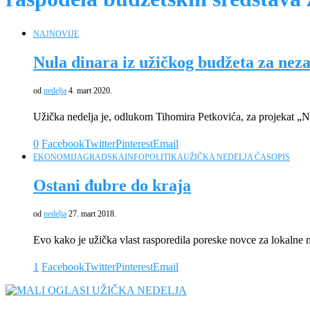
NAJNOVIJE
Nula dinara iz užičkog budžeta za neza
od
nedelja
4. mart 2020.
Užička nedelja je, odlukom Tihomira Petkovića, za projekat „Ne
0
Facebook
Twitter
Pinterest
Email
EKONOMIJA
GRADSKA
INFO
POLITIKA
UŽIČKA NEDELJA ČASOPIS
Ostani đubre do kraja
od
nedelja
27. mart 2018.
Evo kako je užička vlast rasporedila poreske novce za lokalne
1
Facebook
Twitter
Pinterest
Email