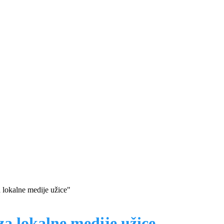
 lokalne medije užice"
za lokalne medije užice