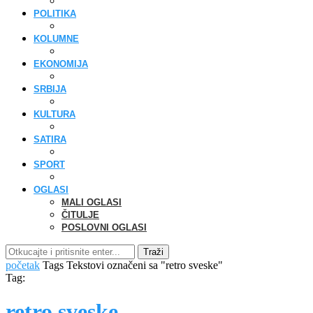
POLITIKA
KOLUMNE
EKONOMIJA
SRBIJA
KULTURA
SATIRA
SPORT
OGLASI
MALI OGLASI
ČITULJE
POSLOVNI OGLASI
Traži
početak
Tags
Tekstovi označeni sa "retro sveske"
Tag:
retro sveske