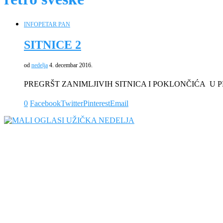
INFO
PETAR PAN
SITNICE 2
od
nedelja
4. decembar 2016.
PREGRŠT ZANIMLJIVIH SITNICA I POKLONČIĆA U
0
Facebook
Twitter
Pinterest
Email