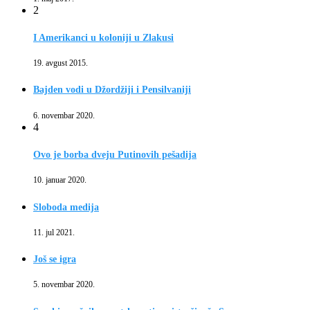
2
I Amerikanci u koloniji u Zlakusi
19. avgust 2015.
Bajden vodi u Džordžiji i Pensilvaniji
6. novembar 2020.
4
Ovo je borba dveju Putinovih pešadija
10. januar 2020.
Sloboda medija
11. jul 2021.
Još se igra
5. novembar 2020.