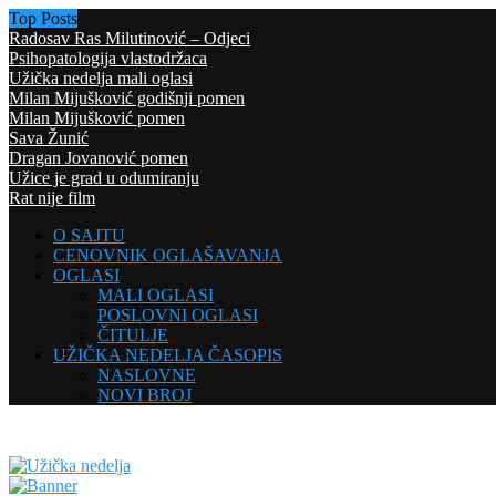
Top Posts
Radosav Ras Milutinović – Odjeci
Psihopatologija vlastodržaca
Užička nedelja mali oglasi
Milan Mijušković godišnji pomen
Milan Mijušković pomen
Sava Žunić
Dragan Jovanović pomen
Užice je grad u odumiranju
Rat nije film
O SAJTU
CENOVNIK OGLAŠAVANJA
OGLASI
MALI OGLASI
POSLOVNI OGLASI
ČITULJE
UŽIČKA NEDELJA ČASOPIS
NASLOVNE
NOVI BROJ