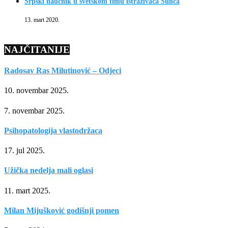
Srpski naučnik u svetskom timu istraživača Sunca
13. mart 2020.
NAJČITANIJE
Radosav Ras Milutinović – Odjeci
10. novembar 2025.
7. novembar 2025.
Psihopatologija vlastodržaca
17. jul 2025.
Užička nedelja mali oglasi
11. mart 2025.
Milan Mijušković godišnji pomen