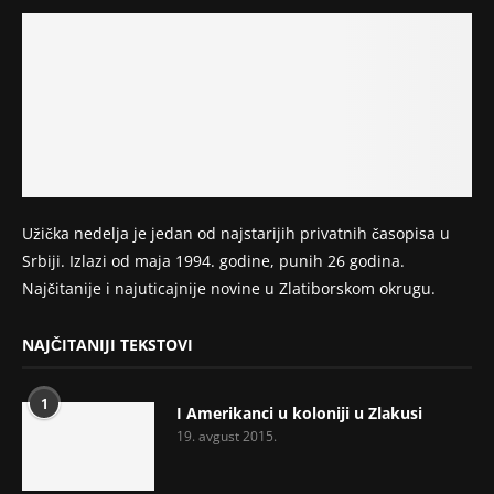
Užička nedelja je jedan od najstarijih privatnih časopisa u
Srbiji. Izlazi od maja 1994. godine, punih 26 godina.
Najčitanije i najuticajnije novine u Zlatiborskom okrugu.
NAJČITANIJI TEKSTOVI
1
I Amerikanci u koloniji u Zlakusi
19. avgust 2015.