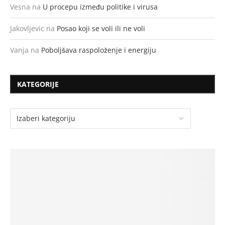
Vesna
na
U procepu između politike i virusa
Jakovljevic
na
Posao koji se voli ili ne voli
Vanja
na
Poboljšava raspoloženje i energiju
KATEGORIJE