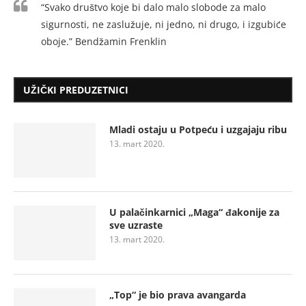
“Svako društvo koje bi dalo malo slobode za malo
sigurnosti, ne zaslužuje, ni jedno, ni drugo, i izgubiće
oboje.” Bendžamin Frenklin
UŽIČKI PREDUZETNICI
Mladi ostaju u Potpeću i uzgajaju ribu
13. mart 2020.
U palačinkarnici „Maga“ đakonije za
sve uzraste
13. mart 2020.
„Top“ je bio prava avangarda