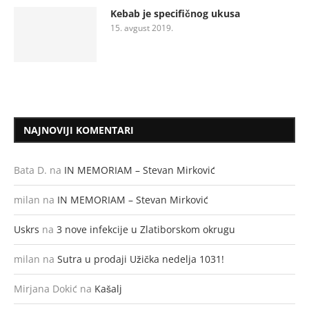
Kebab je specifičnog ukusa
15. avgust 2019.
NAJNOVIJI KOMENTARI
Bata D.
na
IN MEMORIAM – Stevan Mirković
milan
na
IN MEMORIAM – Stevan Mirković
Uskrs
na
3 nove infekcije u Zlatiborskom okrugu
milan
na
Sutra u prodaji Užička nedelja 1031!
Mirjana Dokić
na
Kašalj