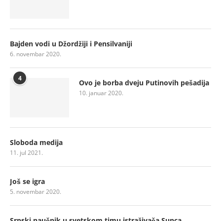
Bajden vodi u Džordžiji i Pensilvaniji
6. novembar 2020.
4
Ovo je borba dveju Putinovih pešadija
10. januar 2020.
Sloboda medija
11. jul 2021.
Još se igra
5. novembar 2020.
Srpski naučnik u svetskom timu istraživača Sunca