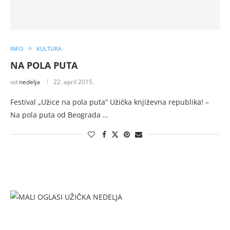
INFO
KULTURA
NA POLA PUTA
od
nedelja
22. april 2015.
Festival „Užice na pola puta“ Užička književna republika! –
Na pola puta od Beograda …