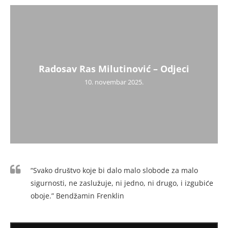
Radosav Ras Milutinović – Odjeci
10. novembar 2025.
“Svako društvo koje bi dalo malo slobode za malo
sigurnosti, ne zaslužuje, ni jedno, ni drugo, i izgubiće
oboje.” Bendžamin Frenklin