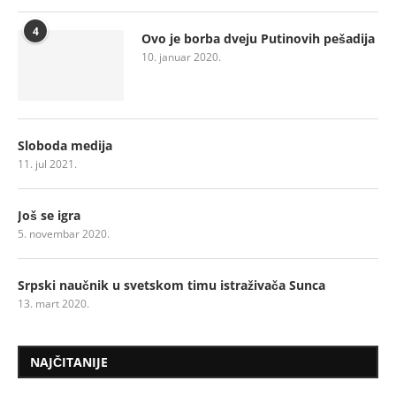
4
Ovo je borba dveju Putinovih pešadija
10. januar 2020.
Sloboda medija
11. jul 2021.
Još se igra
5. novembar 2020.
Srpski naučnik u svetskom timu istraživača Sunca
13. mart 2020.
NAJČITANIJE