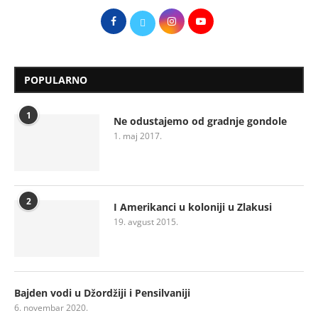
POPULARNO
1
Ne odustajemo od gradnje gondole
1. maj 2017.
2
I Amerikanci u koloniji u Zlakusi
19. avgust 2015.
Bajden vodi u Džordžiji i Pensilvaniji
6. novembar 2020.