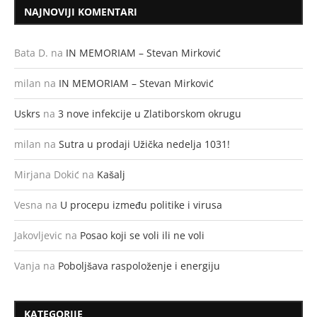
NAJNOVIJI KOMENTARI
Bata D.
na
IN MEMORIAM – Stevan Mirković
milan
na
IN MEMORIAM – Stevan Mirković
Uskrs
na
3 nove infekcije u Zlatiborskom okrugu
milan
na
Sutra u prodaji Užička nedelja 1031!
Mirjana Dokić
na
Kašalj
Vesna
na
U procepu između politike i virusa
Jakovljevic
na
Posao koji se voli ili ne voli
Vanja
na
Poboljšava raspoloženje i energiju
KATEGORIJE