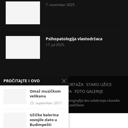
7. novembar 2025.
Psihopatologija vlastodržaca
17. jul 2025.
PROČITAJTE I OVO
PETAR PAN
PRIRODA
REPORTAŽA
STARO UŽICE
Omaž muzičkom
UŽICE U CVEĆU
ZABAVA
FOTO GALERIJE
velikanu
Zabranjena je svaka upotreba teksta i fotografija bez odobrenja vlasnika
23. septembar 2017.
sajta. Sva prava zadržana.
Užičke balerine
osvojile zlato u
Budimpešti