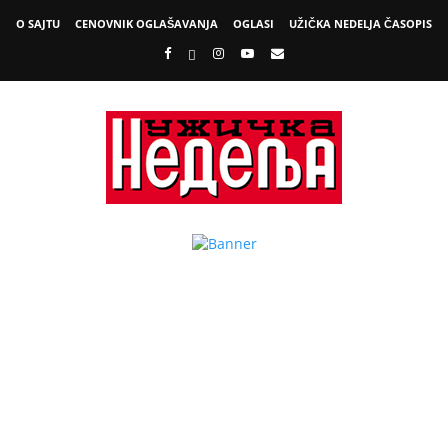
O SAJTU
CENOVNIK OGLAŠAVANJA
OGLASI
UŽIČKA NEDELJA ČASOPIS