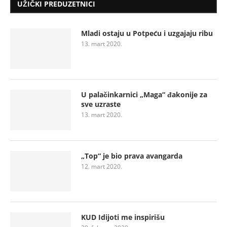
UŽIČKI PREDUZETNICI
Mladi ostaju u Potpeću i uzgajaju ribu
13. mart 2020.
U palačinkarnici „Maga“ đakonije za
sve uzraste
13. mart 2020.
„Top“ je bio prava avangarda
12. mart 2020.
KUD Idijoti me inspirišu