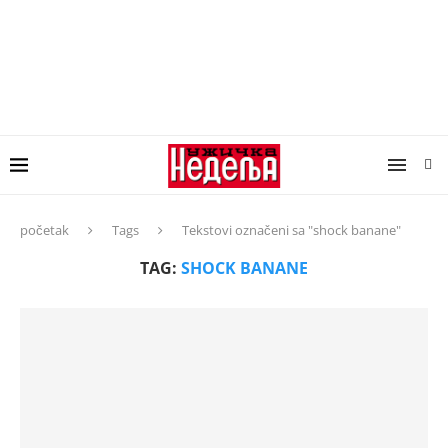
početak
Tags
Tekstovi označeni sa "shock banane"
TAG:
SHOCK BANANE