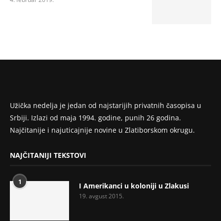
Užička nedelja je jedan od najstarijih privatnih časopisa u
Srbiji. Izlazi od maja 1994. godine, punih 26 godina.
Najčitanije i najuticajnije novine u Zlatiborskom okrugu.
NAJČITANIJI TEKSTOVI
1
I Amerikanci u koloniji u Zlakusi
19. avgust 2015.