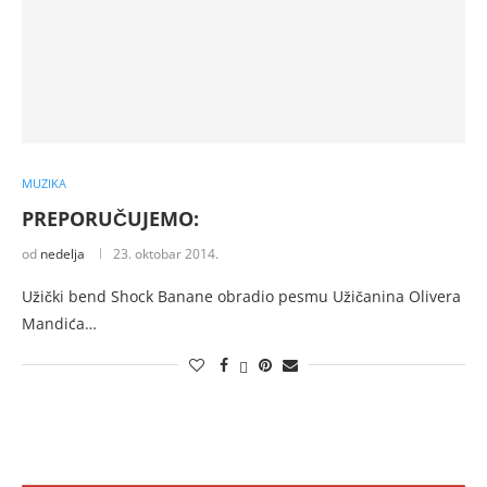
MUZIKA
PREPORUČUJEMO:
od
nedelja
23. oktobar 2014.
Užički bend Shock Banane obradio pesmu Užičanina Olivera
Mandića…