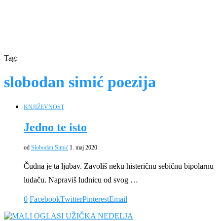
Tag:
slobodan simić poezija
KNJIŽEVNOST
Jedno te isto
od
Slobodan Simić
1. maj 2020.
Čudna je ta ljubav. Zavoliš neku histeričnu sebičnu bipolarnu
ludaču. Napraviš ludnicu od svog …
0
Facebook
Twitter
Pinterest
Email