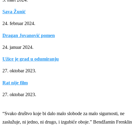
Sava Žunić
24. februar 2024.
Dragan Jovanović pomen
24. januar 2024.
Užice je grad u odumiranju
27. oktobar 2023.
Rat nije film
27. oktobar 2023.
“Svako društvo koje bi dalo malo slobode za malo sigurnosti, ne
zaslužuje, ni jedno, ni drugo, i izgubiće oboje.” Bendžamin Frenklin