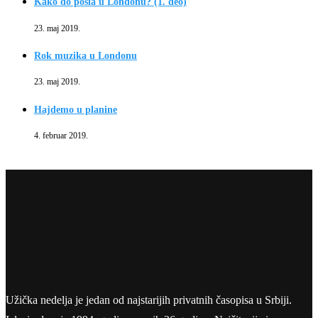
Kako do posla u Londonu? (1. deo)
23. maj 2019.
Rok muzika u Londonu
23. maj 2019.
Hajdemo u planine
4. februar 2019.
Užička nedelja je jedan od najstarijih privatnih časopisa u Srbiji.