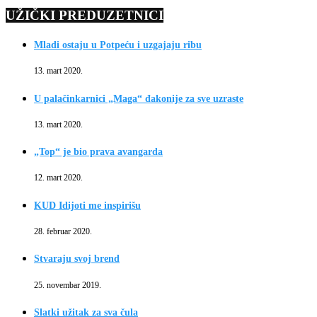
UŽIČKI PREDUZETNICI
Mladi ostaju u Potpeću i uzgajaju ribu
13. mart 2020.
U palačinkarnici „Maga“ đakonije za sve uzraste
13. mart 2020.
„Top“ je bio prava avangarda
12. mart 2020.
KUD Idijoti me inspirišu
28. februar 2020.
Stvaraju svoj brend
25. novembar 2019.
Slatki užitak za sva čula