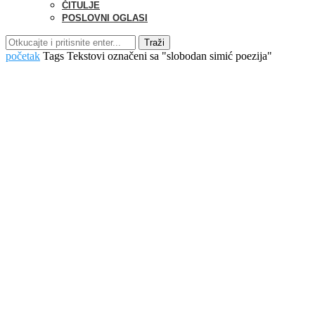
ČITULJE
POSLOVNI OGLASI
Traži
početak
Tags
Tekstovi označeni sa "slobodan simić poezija"