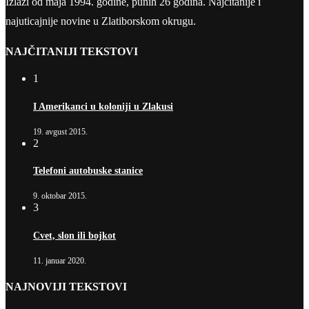
Izlazi od maja 1994. godine, punih 26 godina. Najčitanije i
najuticajnije novine u Zlatiborskom okrugu.
NAJČITANIJI TEKSTOVI
1
I Amerikanci u koloniji u Zlakusi
19. avgust 2015.
2
Telefoni autobuske stanice
9. oktobar 2015.
3
Cvet, slon ili bojkot
11. januar 2020.
NAJNOVIJI TEKSTOVI