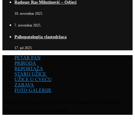
Radosav Ras Milutinović – Odjeci
10. novembar 2025.
7. novembar 2025.
Psihopatologija vlastodržaca
17. jul 2025.
PETAR PAN
PRIRODA
REPORTAŽA
STARO UŽICE
UŽICE U CVEĆU
ZABAVA
FOTO GALERIJE
Zabranjena je svaka upotreba teksta i fotografija bez odobrenja
vlasnika sajta. Sva prava zadržana.