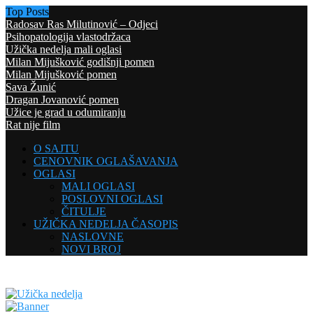
Top Posts
Radosav Ras Milutinović – Odjeci
Psihopatologija vlastodržaca
Užička nedelja mali oglasi
Milan Mijušković godišnji pomen
Milan Mijušković pomen
Sava Žunić
Dragan Jovanović pomen
Užice je grad u odumiranju
Rat nije film
O SAJTU
CENOVNIK OGLAŠAVANJA
OGLASI
MALI OGLASI
POSLOVNI OGLASI
ČITULJE
UŽIČKA NEDELJA ČASOPIS
NASLOVNE
NOVI BROJ