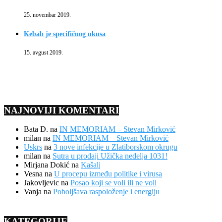
25. novembar 2019.
Kebab je specifičnog ukusa
15. avgust 2019.
NAJNOVIJI KOMENTARI
Bata D.
na
IN MEMORIAM – Stevan Mirković
milan
na
IN MEMORIAM – Stevan Mirković
Uskrs
na
3 nove infekcije u Zlatiborskom okrugu
milan
na
Sutra u prodaji Užička nedelja 1031!
Mirjana Dokić
na
Kašalj
Vesna
na
U procepu između politike i virusa
Jakovljevic
na
Posao koji se voli ili ne voli
Vanja
na
Poboljšava raspoloženje i energiju
KATEGORIJE