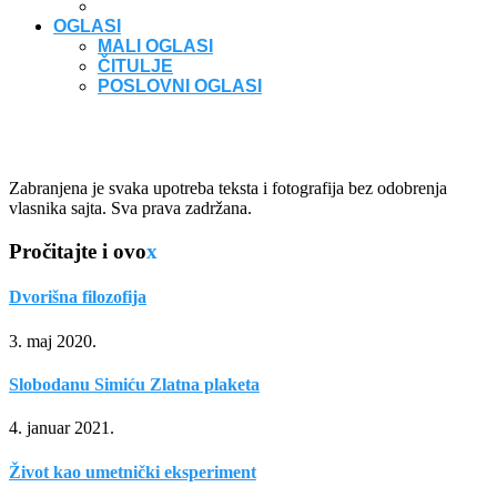
OGLASI
MALI OGLASI
ČITULJE
POSLOVNI OGLASI
Zabranjena je svaka upotreba teksta i fotografija bez odobrenja
vlasnika sajta. Sva prava zadržana.
Pročitajte i ovo
x
Dvorišna filozofija
3. maj 2020.
Slobodanu Simiću Zlatna plaketa
4. januar 2021.
Život kao umetnički eksperiment