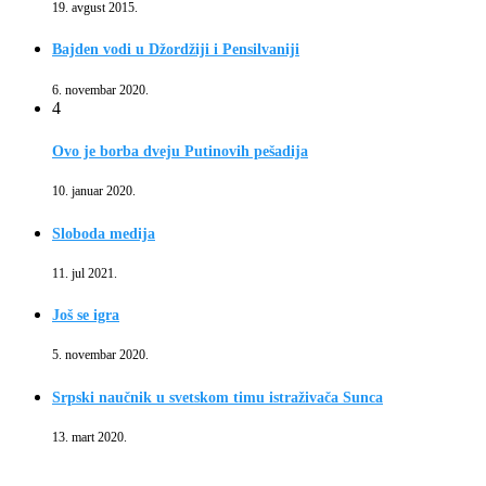
19. avgust 2015.
Bajden vodi u Džordžiji i Pensilvaniji
6. novembar 2020.
4
Ovo je borba dveju Putinovih pešadija
10. januar 2020.
Sloboda medija
11. jul 2021.
Još se igra
5. novembar 2020.
Srpski naučnik u svetskom timu istraživača Sunca
13. mart 2020.