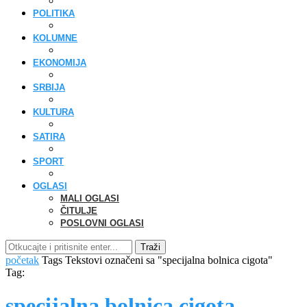
POLITIKA
KOLUMNE
EKONOMIJA
SRBIJA
KULTURA
SATIRA
SPORT
OGLASI
MALI OGLASI
ČITULJE
POSLOVNI OGLASI
Traži
početak
Tags
Tekstovi označeni sa "specijalna bolnica cigota"
Tag:
specijalna bolnica cigota