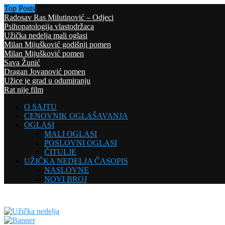
Top Posts
Radosav Ras Milutinović – Odjeci
Psihopatologija vlastodržaca
Užička nedelja mali oglasi
Milan Mijušković godišnji pomen
Milan Mijušković pomen
Sava Žunić
Dragan Jovanović pomen
Užice je grad u odumiranju
Rat nije film
O SAJTU
CENOVNIK OGLAŠAVANJA
OGLASI
MALI OGLASI
POSLOVNI OGLASI
ČITULJE
UŽIČKA NEDELJA ČASOPIS
NASLOVNE
NOVI BROJ