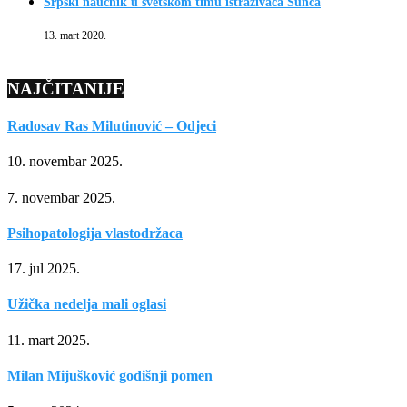
Srpski naučnik u svetskom timu istraživača Sunca
13. mart 2020.
NAJČITANIJE
Radosav Ras Milutinović – Odjeci
10. novembar 2025.
7. novembar 2025.
Psihopatologija vlastodržaca
17. jul 2025.
Užička nedelja mali oglasi
11. mart 2025.
Milan Mijušković godišnji pomen