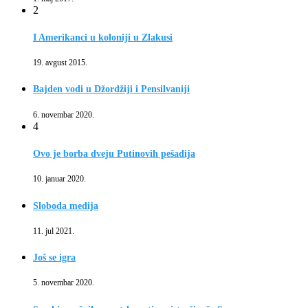
2
I Amerikanci u koloniji u Zlakusi
19. avgust 2015.
Bajden vodi u Džordžiji i Pensilvaniji
6. novembar 2020.
4
Ovo je borba dveju Putinovih pešadija
10. januar 2020.
Sloboda medija
11. jul 2021.
Još se igra
5. novembar 2020.