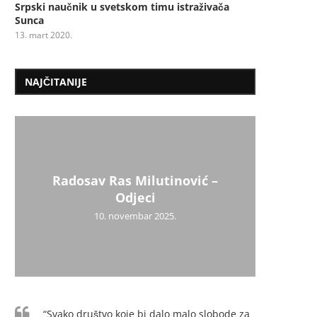
Srpski naučnik u svetskom timu istraživača
Sunca
13. mart 2020.
NAJČITANIJE
Radosav Ras Milutinović –
Mil
Psiho
Užic
Uži
Dr
Mi
Odjeci
10. novembar 2025.
“Svako društvo koje bi dalo malo slobode za