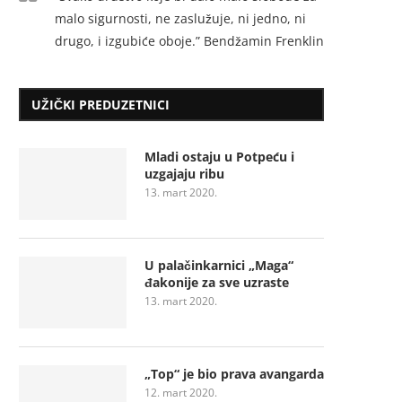
malo sigurnosti, ne zaslužuje, ni jedno, ni
drugo, i izgubiće oboje.” Bendžamin Frenklin
UŽIČKI PREDUZETNICI
Mladi ostaju u Potpeću i
uzgajaju ribu
13. mart 2020.
U palačinkarnici „Maga“
đakonije za sve uzraste
13. mart 2020.
„Top“ je bio prava avangarda
12. mart 2020.