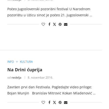
Počeo Jugoslovenski pozorišni festival U Narodnom
pozorištu u Užicu sinoć je počeo 21. jugoslovenski …
INFO
KULTURA
Na Drini ćuprija
od
nedelja
8. novembar 2016.
Završen prvi dan Festivala. Pogledajte video priloge:
Bojan Munjin Branislav Mitrović Kokan Mladenović …