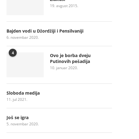
19. avgust 2015.
Bajden vodi u Džordžiji i Pensilvaniji
6. novembar 2020.
4
Ovo je borba dveju
Putinovih pešadija
10. januar 2020.
Sloboda medija
11. jul 2021.
Još se igra
5. novembar 2020.