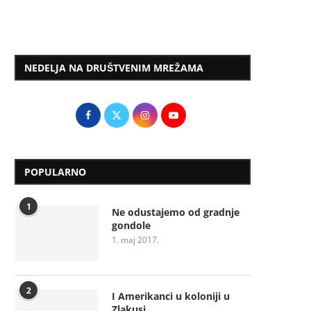
NEDELJA NA DRUŠTVENIM MREŽAMA
POPULARNO
1
Ne odustajemo od gradnje
gondole
1. maj 2017.
2
I Amerikanci u koloniji u
Zlakusi