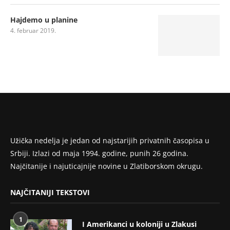
Hajdemo u planine
4. februar 2019.
Užička nedelja je jedan od najstarijih privatnih časopisa u
Srbiji. Izlazi od maja 1994. godine, punih 26 godina.
Najčitanije i najuticajnije novine u Zlatiborskom okrugu.
NAJČITANIJI TEKSTOVI
1
I Amerikanci u koloniji u Zlakusi