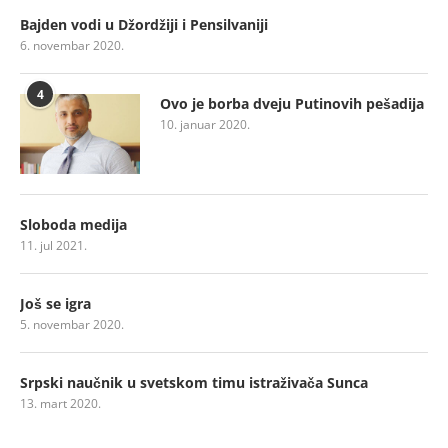
Bajden vodi u Džordžiji i Pensilvaniji
6. novembar 2020.
4
Ovo je borba dveju Putinovih pešadija
10. januar 2020.
Sloboda medija
11. jul 2021.
Još se igra
5. novembar 2020.
Srpski naučnik u svetskom timu istraživača Sunca
13. mart 2020.