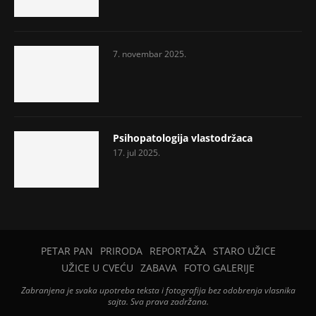
7. novembar 2025.
Psihopatologija vlastodržaca
17. jul 2025.
PETAR PAN
PRIRODA
REPORTAŽA
STARO UŽICE
UŽICE U CVEĆU
ZABAVA
FOTO GALERIJE
Zabranjena je svaka upotreba teksta i fotografija bez odobrenja vlasnika
sajta. Sva prava zadržana.