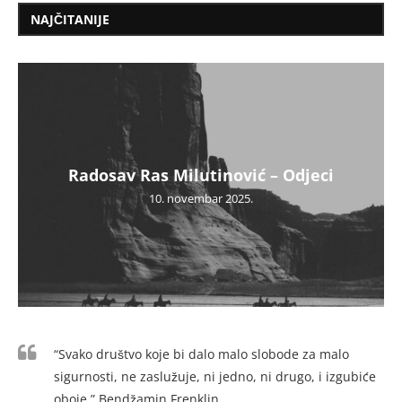
NAJČITANIJE
Radosav Ras Milutinović – Odjeci
10. novembar 2025.
“Svako društvo koje bi dalo malo slobode za malo
sigurnosti, ne zaslužuje, ni jedno, ni drugo, i izgubiće
oboje.” Bendžamin Frenklin