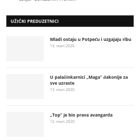
UŽIČKI PREDUZETNICI
Mladi ostaju u Potpeću i uzgajaju ribu
13. mart 2020.
U palačinkarnici „Maga“ đakonije za
sve uzraste
13. mart 2020.
„Top“ je bio prava avangarda
12. mart 2020.