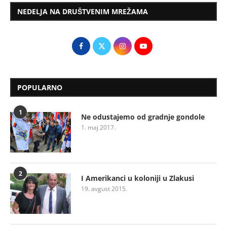
NEDELJA NA DRUŠTVENIM MREŽAMA
POPULARNO
1
Ne odustajemo od gradnje gondole
1. maj 2017.
2
I Amerikanci u koloniji u Zlakusi
19. avgust 2015.