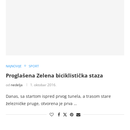
NAJNOVIJE
SPORT
Proglašena Zelena biciklistička staza
od
nedelja
1. oktobar 2016.
Danas, sa startom ispred prvog tunela, a trasom stare
železničke pruge, otvorena je prva …