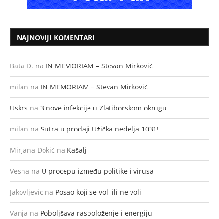
NAJNOVIJI KOMENTARI
Bata D.
na
IN MEMORIAM – Stevan Mirković
milan
na
IN MEMORIAM – Stevan Mirković
Uskrs
na
3 nove infekcije u Zlatiborskom okrugu
milan
na
Sutra u prodaji Užička nedelja 1031!
Mirjana Dokić
na
Kašalj
Vesna
na
U procepu između politike i virusa
Jakovljevic
na
Posao koji se voli ili ne voli
Vanja
na
Poboljšava raspoloženje i energiju