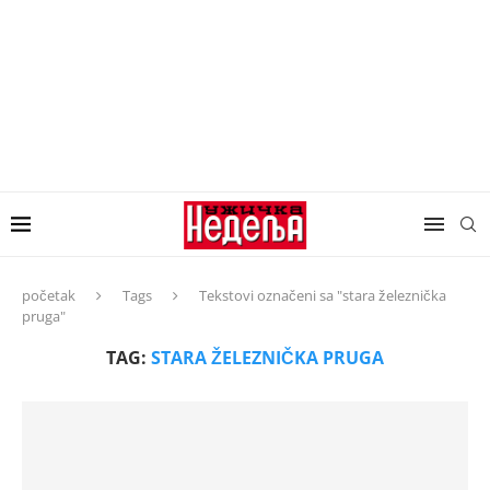
početak
Tags
Tekstovi označeni sa "stara železnička
pruga"
TAG:
STARA ŽELEZNIČKA PRUGA