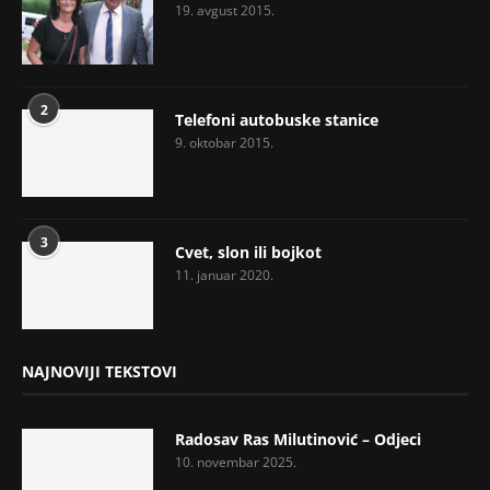
19. avgust 2015.
2
Telefoni autobuske stanice
9. oktobar 2015.
3
Cvet, slon ili bojkot
11. januar 2020.
NAJNOVIJI TEKSTOVI
Radosav Ras Milutinović – Odjeci
10. novembar 2025.