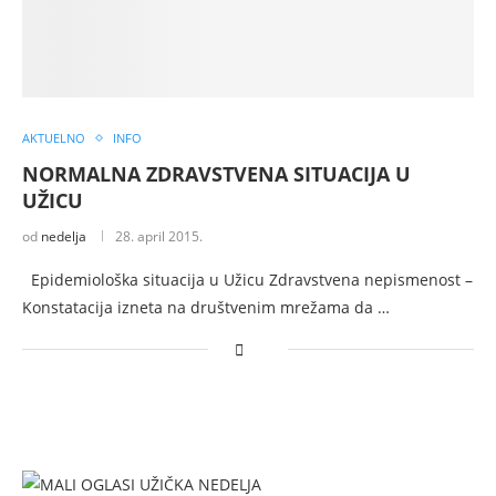
AKTUELNO
INFO
NORMALNA ZDRAVSTVENA SITUACIJA U
UŽICU
od
nedelja
28. april 2015.
Epidemiološka situacija u Užicu Zdravstvena nepismenost –
Konstatacija izneta na društvenim mrežama da …