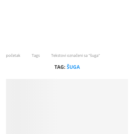
početak
Tags
Tekstovi označeni sa "šuga"
TAG:
ŠUGA