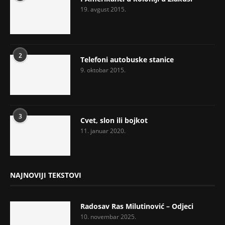
19. avgust 2015.
2
Telefoni autobuske stanice
9. oktobar 2015.
3
Cvet, slon ili bojkot
11. januar 2020.
NAJNOVIJI TEKSTOVI
Radosav Ras Milutinović – Odjeci
10. novembar 2025.