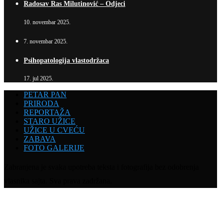
Radosav Ras Milutinović – Odjeci
10. novembar 2025.
7. novembar 2025.
Psihopatologija vlastodržaca
17. jul 2025.
PETAR PAN
PRIRODA
REPORTAŽA
STARO UŽICE
UŽICE U CVEĆU
ZABAVA
FOTO GALERIJE
Zabranjena je svaka upotreba teksta i fotografija bez odobrenja
vlasnika sajta. Sva prava zadržana.