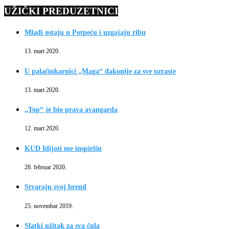
UŽIČKI PREDUZETNICI
Mladi ostaju u Potpeću i uzgajaju ribu
13. mart 2020.
U palačinkarnici „Maga“ đakonije za sve uzraste
13. mart 2020.
„Top“ je bio prava avangarda
12. mart 2020.
KUD Idijoti me inspirišu
28. februar 2020.
Stvaraju svoj brend
25. novembar 2019.
Slatki užitak za sva čula