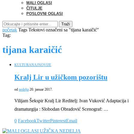
MALI OGLASI
ČITULJE
POSLOVNI OGLASI
Traži
početak
Tags
Tekstovi označeni sa "tijana karaičić"
Tag:
tijana karaičić
KULTURA
NAJNOVIJE
Kralj Lir u užičkom pozorištu
od
nedelja
20. januar 2017.
Vilijam Šekspir Kralj Lir Reditelj: Ivan Vuković Adaptacija i
dramaturgija : Slobodan Obradović Scenograf: …
0
Facebook
Twitter
Pinterest
Email