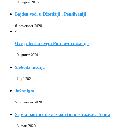
19. avgust 2015.
Bajden vodi u Džordžiji i Pensilvaniji
6. novembar 2020.
4
Ovo je borba dveju Putinovih pešadija
10. januar 2020.
Sloboda medija
11. jul 2021.
Još se igra
5. novembar 2020.
Srpski naučnik u svetskom timu istraživača Sunca
13. mart 2020.