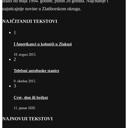
Izlazi od maja 1994. godine, punih 26 godina. Najčitanije i
najuticajnije novine u Zlatiborskom okrugu.
NAJČITANIJI TEKSTOVI
1
I Amerikanci u koloniji u Zlakusi
19. avgust 2015.
2
Telefoni autobuske stanice
9. oktobar 2015.
3
Cvet, slon ili bojkot
11. januar 2020.
NAJNOVIJI TEKSTOVI