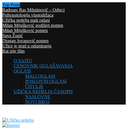
Top Posts
Radosav Ras Milutinović – Odjeci
Psihopatologija vlastodržaca
Užička nedelja mali oglasi
Milan Mijušković godišnji pomen
Milan Mijušković pomen
Sava Žunić
Dragan Jovanović pomen
Užice je grad u odumiranju
Rat nije film
O SAJTU
CENOVNIK OGLAŠAVANJA
OGLASI
MALI OGLASI
POSLOVNI OGLASI
ČITULJE
UŽIČKA NEDELJA ČASOPIS
NASLOVNE
NOVI BROJ