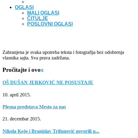
OGLASI
MALI OGLASI
ČITULJE
POSLOVNI OGLASI
Zabranjena je svaka upotreba teksta i fotografija bez odobrenja
vlasnika sajta. Sva prava zadržana.
Pročitajte i ovo
x
OŠ DUŠAN JERKOVIĆ NE POSUSTAJE
10. april 2015.
Plesna predstava Mesto za nas
21. decembar 2015.
Nikola Kojo i Branislav Trifunović govorili u...