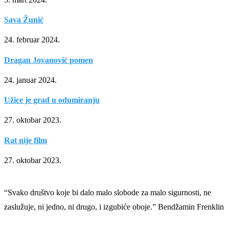
Sava Žunić
24. februar 2024.
Dragan Jovanović pomen
24. januar 2024.
Užice je grad u odumiranju
27. oktobar 2023.
Rat nije film
27. oktobar 2023.
“Svako društvo koje bi dalo malo slobode za malo sigurnosti, ne
zaslužuje, ni jedno, ni drugo, i izgubiće oboje.” Bendžamin Frenklin