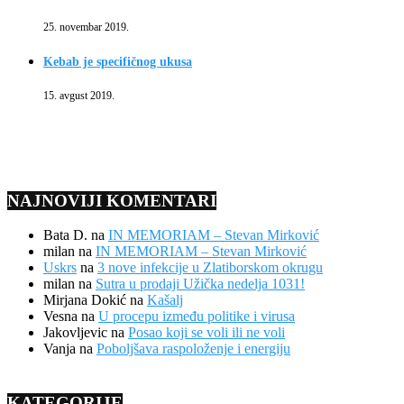
25. novembar 2019.
Kebab je specifičnog ukusa
15. avgust 2019.
NAJNOVIJI KOMENTARI
Bata D.
na
IN MEMORIAM – Stevan Mirković
milan
na
IN MEMORIAM – Stevan Mirković
Uskrs
na
3 nove infekcije u Zlatiborskom okrugu
milan
na
Sutra u prodaji Užička nedelja 1031!
Mirjana Dokić
na
Kašalj
Vesna
na
U procepu između politike i virusa
Jakovljevic
na
Posao koji se voli ili ne voli
Vanja
na
Poboljšava raspoloženje i energiju
KATEGORIJE