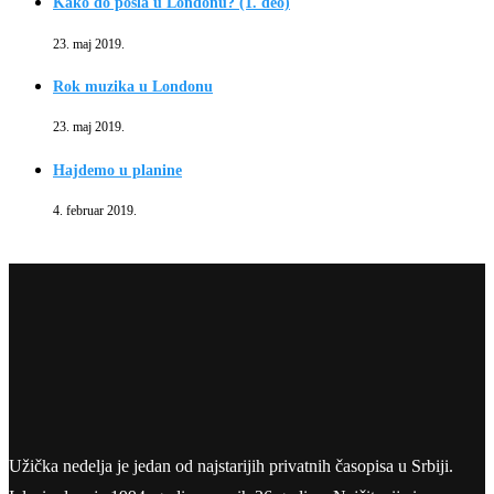
Kako do posla u Londonu? (1. deo)
23. maj 2019.
Rok muzika u Londonu
23. maj 2019.
Hajdemo u planine
4. februar 2019.
Užička nedelja je jedan od najstarijih privatnih časopisa u Srbiji.