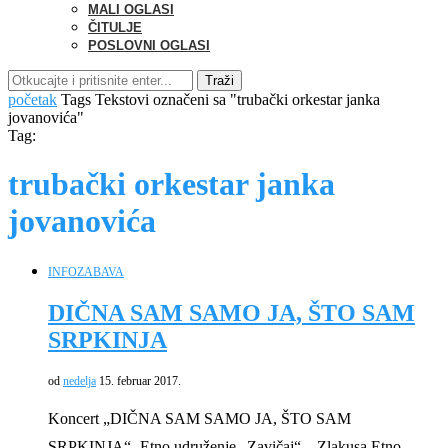
MALI OGLASI
ČITULJE
POSLOVNI OGLASI
Traži
početak
Tags
Tekstovi označeni sa "trubački orkestar janka
jovanovića"
Tag:
trubački orkestar janka
jovanovića
INFO
ZABAVA
DIČNA SAM SAMO JA, ŠTO SAM
SRPKINJA
od
nedelja
15. februar 2017.
Koncert „DIČNA SAM SAMO JA, ŠTO SAM
SRPKINJA“- Etno udruženje „Zavičaj“ – Zlakusa Etno …