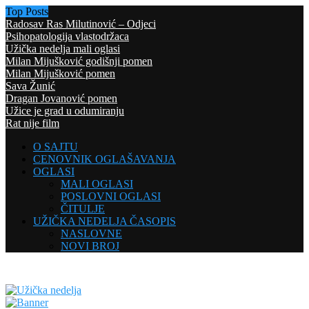
Top Posts
Radosav Ras Milutinović – Odjeci
Psihopatologija vlastodržaca
Užička nedelja mali oglasi
Milan Mijušković godišnji pomen
Milan Mijušković pomen
Sava Žunić
Dragan Jovanović pomen
Užice je grad u odumiranju
Rat nije film
O SAJTU
CENOVNIK OGLAŠAVANJA
OGLASI
MALI OGLASI
POSLOVNI OGLASI
ČITULJE
UŽIČKA NEDELJA ČASOPIS
NASLOVNE
NOVI BROJ