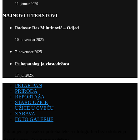
11. januar 2020.
NAJNOVIJI TEKSTOVI
Radosav Ras Milutinović – Odjeci
10. novembar 2025.
7. novembar 2025.
Psihopatologija vlastodržaca
17. jul 2025.
PETAR PAN
PRIRODA
REPORTAŽA
STARO UŽICE
UŽICE U CVEĆU
ZABAVA
FOTO GALERIJE
Zabranjena je svaka upotreba teksta i fotografija bez odobrenja