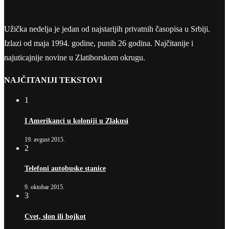
Užička nedelja je jedan od najstarijih privatnih časopisa u Srbiji.
Izlazi od maja 1994. godine, punih 26 godina. Najčitanije i
najuticajnije novine u Zlatiborskom okrugu.
NAJČITANIJI TEKSTOVI
1
I Amerikanci u koloniji u Zlakusi
19. avgust 2015.
2
Telefoni autobuske stanice
9. oktobar 2015.
3
Cvet, slon ili bojkot