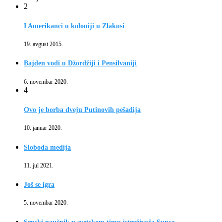
2
I Amerikanci u koloniji u Zlakusi
19. avgust 2015.
Bajden vodi u Džordžiji i Pensilvaniji
6. novembar 2020.
4
Ovo je borba dveju Putinovih pešadija
10. januar 2020.
Sloboda medija
11. jul 2021.
Još se igra
5. novembar 2020.