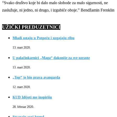
“Svako društvo koje bi dalo malo slobode za malo sigurnosti, ne
zaslužuje, ni jedno, ni drugo, i izgubiće oboje.” Bendžamin Frenklin
UŽIČKI PREDUZETNICI
Mladi ostaju u Potpeću i uzgajaju ribu
13. mart 2020.
U palačinkarnici „Maga“ đakonije za sve uzraste
13. mart 2020.
„Top“ je bio prava avangarda
12. mart 2020.
KUD Idijoti me inspirišu
28. februar 2020.
Stvaraju svoj brend