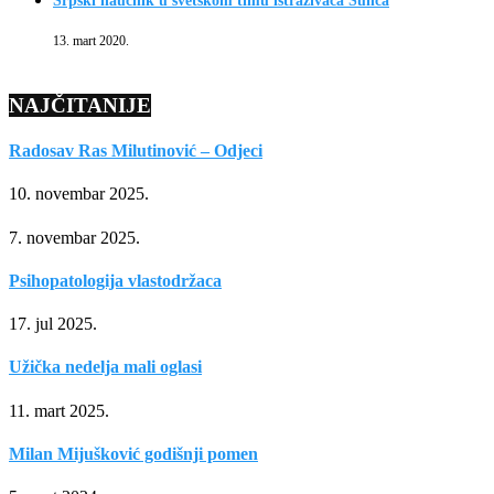
Srpski naučnik u svetskom timu istraživača Sunca
13. mart 2020.
NAJČITANIJE
Radosav Ras Milutinović – Odjeci
10. novembar 2025.
7. novembar 2025.
Psihopatologija vlastodržaca
17. jul 2025.
Užička nedelja mali oglasi
11. mart 2025.
Milan Mijušković godišnji pomen