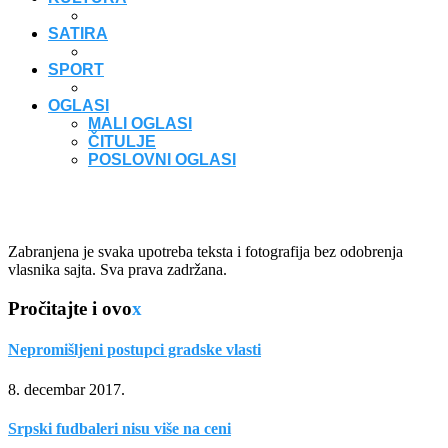
SATIRA
SPORT
OGLASI
MALI OGLASI
ČITULJE
POSLOVNI OGLASI
Zabranjena je svaka upotreba teksta i fotografija bez odobrenja
vlasnika sajta. Sva prava zadržana.
Pročitajte i ovo
x
Nepromišljeni postupci gradske vlasti
8. decembar 2017.
Srpski fudbaleri nisu više na ceni