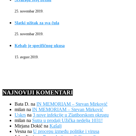
25. novembar 2019.
Slatki užitak za sva čula
25. novembar 2019.
Kebab je specifičnog ukusa
15. avgust 2019.
NAJNOVIJI KOMENTARI
Bata D.
na
IN MEMORIAM – Stevan Mirković
milan
na
IN MEMORIAM – Stevan Mirković
Uskrs
na
3 nove infekcije u Zlatiborskom okrugu
milan
na
Sutra u prodaji Užička nedelja 1031!
Mirjana Dokić
na
Kašalj
Vesna
na
U procepu između politike i virusa