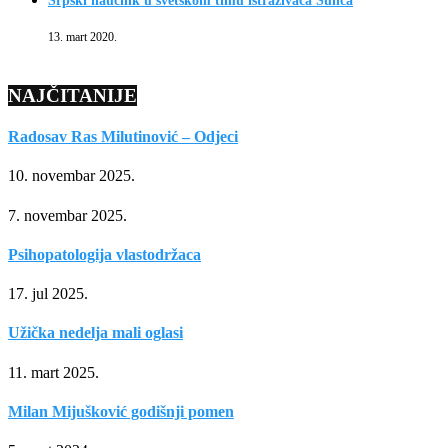
Srpski naučnik u svetskom timu istraživača Sunca
13. mart 2020.
NAJČITANIJE
Radosav Ras Milutinović – Odjeci
10. novembar 2025.
7. novembar 2025.
Psihopatologija vlastodržaca
17. jul 2025.
Užička nedelja mali oglasi
11. mart 2025.
Milan Mijušković godišnji pomen