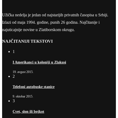
Užička nedelja je jedan od najstarijih privatnih časopisa u Srbiji.
Izlazi od maja 1994. godine, punih 26 godina. Najčitanije i
najuticajnije novine u Zlatiborskom okrugu.
NAJČITANIJI TEKSTOVI
1
I Amerikanci u koloniji u Zlakusi
19. avgust 2015.
2
Telefoni autobuske stanice
9. oktobar 2015.
3
Cvet, slon ili bojkot