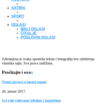
SATIRA
SPORT
OGLASI
MALI OGLASI
ČITULJE
POSLOVNI OGLASI
Zabranjena je svaka upotreba teksta i fotografija bez odobrenja
vlasnika sajta. Sva prava zadržana.
Pročitajte i ovo
x
Nema govora o mojoj smeni
26. januar 2017.
Svi vole rolovanu teletinu i jagnjetinu