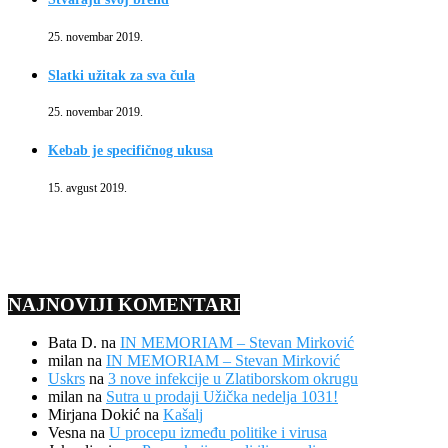
25. novembar 2019.
Slatki užitak za sva čula
25. novembar 2019.
Kebab je specifičnog ukusa
15. avgust 2019.
NAJNOVIJI KOMENTARI
Bata D.
na
IN MEMORIAM – Stevan Mirković
milan
na
IN MEMORIAM – Stevan Mirković
Uskrs
na
3 nove infekcije u Zlatiborskom okrugu
milan
na
Sutra u prodaji Užička nedelja 1031!
Mirjana Dokić
na
Kašalj
Vesna
na
U procepu između politike i virusa