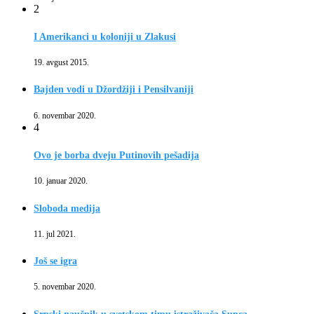
2
I Amerikanci u koloniji u Zlakusi
19. avgust 2015.
Bajden vodi u Džordžiji i Pensilvaniji
6. novembar 2020.
4
Ovo je borba dveju Putinovih pešadija
10. januar 2020.
Sloboda medija
11. jul 2021.
Još se igra
5. novembar 2020.