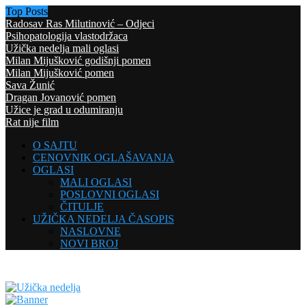
Top Posts
Radosav Ras Milutinović – Odjeci
Psihopatologija vlastodržaca
Užička nedelja mali oglasi
Milan Mijušković godišnji pomen
Milan Mijušković pomen
Sava Žunić
Dragan Jovanović pomen
Užice je grad u odumiranju
Rat nije film
O SAJTU
CENOVNIK OGLAŠAVANJA
OGLASI
MALI OGLASI
POSLOVNI OGLASI
ČITULJE
UŽIČKA NEDELJA ČASOPIS
NASLOVNE
NOVI BROJ