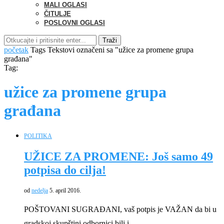
MALI OGLASI
ČITULJE
POSLOVNI OGLASI
Traži
početak
Tags
Tekstovi označeni sa "užice za promene grupa
građana"
Tag:
užice za promene grupa
građana
POLITIKA
UŽICE ZA PROMENE: Još samo 49
potpisa do cilja!
od
nedelja
5. april 2016.
POŠTOVANI SUGRAĐANI, vaš potpis je VAŽAN da bi u
gradskoj skupštini odbornici bili i …