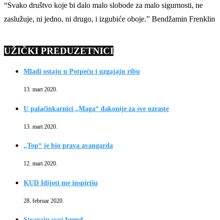
“Svako društvo koje bi dalo malo slobode za malo sigurnosti, ne
zaslužuje, ni jedno, ni drugo, i izgubiće oboje.” Bendžamin Frenklin
UŽIČKI PREDUZETNICI
Mladi ostaju u Potpeću i uzgajaju ribu
13. mart 2020.
U palačinkarnici „Maga“ đakonije za sve uzraste
13. mart 2020.
„Top“ je bio prava avangarda
12. mart 2020.
KUD Idijoti me inspirišu
28. februar 2020.
Stvaraju svoj brend