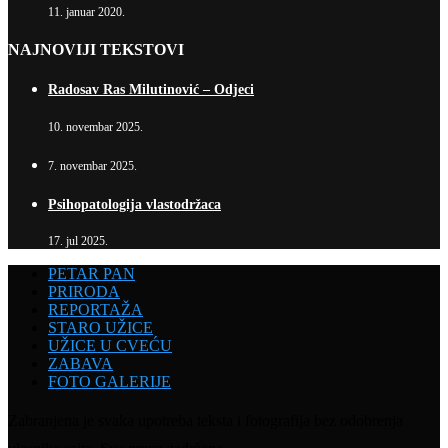
11. januar 2020.
NAJNOVIJI TEKSTOVI
Radosav Ras Milutinović – Odjeci
10. novembar 2025.
7. novembar 2025.
Psihopatologija vlastodržaca
17. jul 2025.
PETAR PAN
PRIRODA
REPORTAŽA
STARO UŽICE
UŽICE U CVEĆU
ZABAVA
FOTO GALERIJE
Zabranjena je svaka upotreba teksta i fotografija bez odobrenja