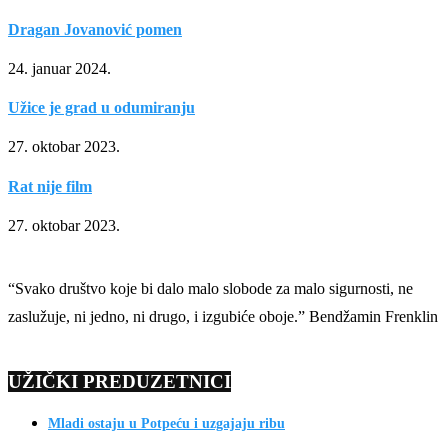
Dragan Jovanović pomen
24. januar 2024.
Užice je grad u odumiranju
27. oktobar 2023.
Rat nije film
27. oktobar 2023.
“Svako društvo koje bi dalo malo slobode za malo sigurnosti, ne
zaslužuje, ni jedno, ni drugo, i izgubiće oboje.” Bendžamin Frenklin
UŽIČKI PREDUZETNICI
Mladi ostaju u Potpeću i uzgajaju ribu