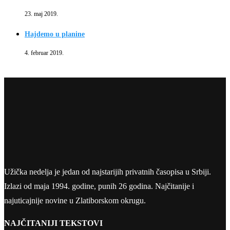
23. maj 2019.
Hajdemo u planine
4. februar 2019.
Užička nedelja je jedan od najstarijih privatnih časopisa u Srbiji.
Izlazi od maja 1994. godine, punih 26 godina. Najčitanije i
najuticajnije novine u Zlatiborskom okrugu.
NAJČITANIJI TEKSTOVI