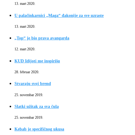
13. mart 2020.
U palačinkarnici „Maga“ đakonije za sve uzraste
13. mart 2020.
„Top“ je bio prava avangarda
12. mart 2020.
KUD Idijoti me inspirišu
28. februar 2020.
Stvaraju svoj brend
25. novembar 2019.
Slatki užitak za sva čula
25. novembar 2019.
Kebab je specifičnog ukusa