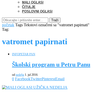
MALI OGLASI
ČITULJE
POSLOVNI OGLASI
Traži
početak
Tags
Tekstovi označeni sa "vatromet papirnati"
Tag:
vatromet papirnati
INFO
PETAR PAN
Školski program u Petru Panu
od
nedelja
1. jul 2016.
0
Facebook
Twitter
Pinterest
Email