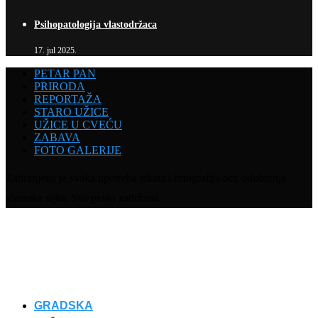
Psihopatologija vlastodržaca
17. jul 2025.
PETAR PAN
PRIRODA
REPORTAŽA
STARO UŽICE
UŽICE U CVEĆU
ZABAVA
FOTO GALERIJE
Zabranjena je svaka upotreba teksta i fotografija bez odobrenja
vlasnika sajta. Sva prava zadržana.
GRADSKA