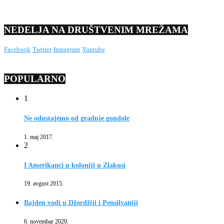
NEDELJA NA DRUŠTVENIM MREŽAMA
Facebook
Twitter
Instagram
Youtube
POPULARNO
1
Ne odustajemo od gradnje gondole
1. maj 2017.
2
I Amerikanci u koloniji u Zlakusi
19. avgust 2015.
Bajden vodi u Džordžiji i Pensilvaniji
6. novembar 2020.