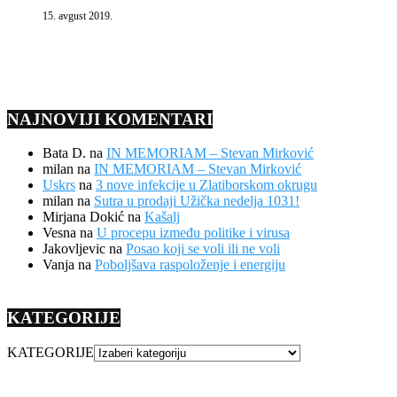
15. avgust 2019.
NAJNOVIJI KOMENTARI
Bata D.
na
IN MEMORIAM – Stevan Mirković
milan
na
IN MEMORIAM – Stevan Mirković
Uskrs
na
3 nove infekcije u Zlatiborskom okrugu
milan
na
Sutra u prodaji Užička nedelja 1031!
Mirjana Dokić
na
Kašalj
Vesna
na
U procepu između politike i virusa
Jakovljevic
na
Posao koji se voli ili ne voli
Vanja
na
Poboljšava raspoloženje i energiju
KATEGORIJE
KATEGORIJE