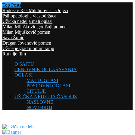
Top Posts
Radosav Ras Milutinović – Odjeci
Psihopatologija vlastodržaca
Užička nedelja mali oglasi
Milan Mijušković godišnji pomen
Milan Mijušković pomen
Sava Žunić
Dragan Jovanović pomen
Užice je grad u odumiranju
Rat nije film
O SAJTU
CENOVNIK OGLAŠAVANJA
OGLASI
MALI OGLASI
POSLOVNI OGLASI
ČITULJE
UŽIČKA NEDELJA ČASOPIS
NASLOVNE
NOVI BROJ