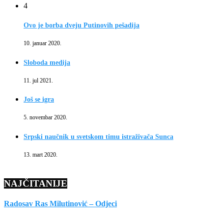
4
Ovo je borba dveju Putinovih pešadija
10. januar 2020.
Sloboda medija
11. jul 2021.
Još se igra
5. novembar 2020.
Srpski naučnik u svetskom timu istraživača Sunca
13. mart 2020.
NAJČITANIJE
Radosav Ras Milutinović – Odjeci