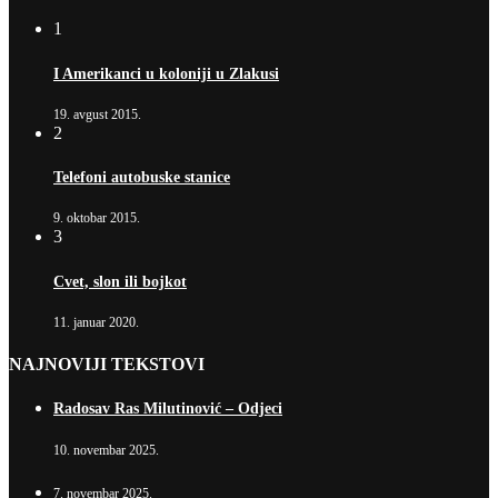
1
I Amerikanci u koloniji u Zlakusi
19. avgust 2015.
2
Telefoni autobuske stanice
9. oktobar 2015.
3
Cvet, slon ili bojkot
11. januar 2020.
NAJNOVIJI TEKSTOVI
Radosav Ras Milutinović – Odjeci
10. novembar 2025.
7. novembar 2025.