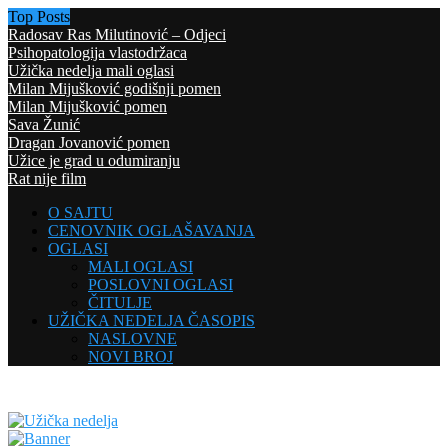
Top Posts
Radosav Ras Milutinović – Odjeci
Psihopatologija vlastodržaca
Užička nedelja mali oglasi
Milan Mijušković godišnji pomen
Milan Mijušković pomen
Sava Žunić
Dragan Jovanović pomen
Užice je grad u odumiranju
Rat nije film
O SAJTU
CENOVNIK OGLAŠAVANJA
OGLASI
MALI OGLASI
POSLOVNI OGLASI
ČITULJE
UŽIČKA NEDELJA ČASOPIS
NASLOVNE
NOVI BROJ