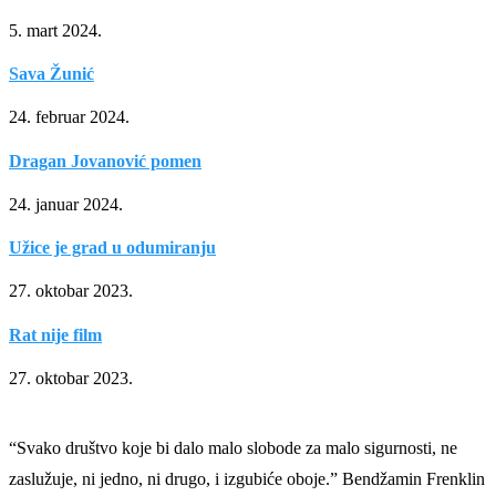
5. mart 2024.
Sava Žunić
24. februar 2024.
Dragan Jovanović pomen
24. januar 2024.
Užice je grad u odumiranju
27. oktobar 2023.
Rat nije film
27. oktobar 2023.
“Svako društvo koje bi dalo malo slobode za malo sigurnosti, ne
zaslužuje, ni jedno, ni drugo, i izgubiće oboje.” Bendžamin Frenklin