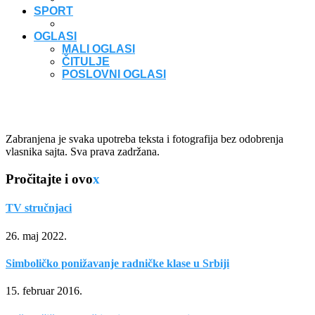
SPORT
OGLASI
MALI OGLASI
ČITULJE
POSLOVNI OGLASI
Zabranjena je svaka upotreba teksta i fotografija bez odobrenja
vlasnika sajta. Sva prava zadržana.
Pročitajte i ovo
x
TV stručnjaci
26. maj 2022.
Simboličko ponižavanje radničke klase u Srbiji
15. februar 2016.