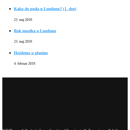
Kako do posla u Londonu? (1. deo)
23. maj 2019.
Rok muzika u Londonu
23. maj 2019.
Hajdemo u planine
4. februar 2019.