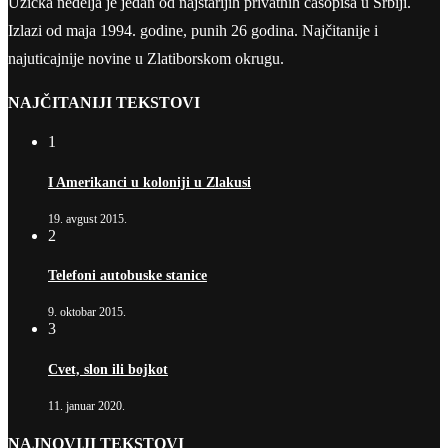
Užička nedelja je jedan od najstarijih privatnih časopisa u Srbiji.
Izlazi od maja 1994. godine, punih 26 godina. Najčitanije i
najuticajnije novine u Zlatiborskom okrugu.
NAJČITANIJI TEKSTOVI
1
I Amerikanci u koloniji u Zlakusi
19. avgust 2015.
2
Telefoni autobuske stanice
9. oktobar 2015.
3
Cvet, slon ili bojkot
11. januar 2020.
NAJNOVIJI TEKSTOVI