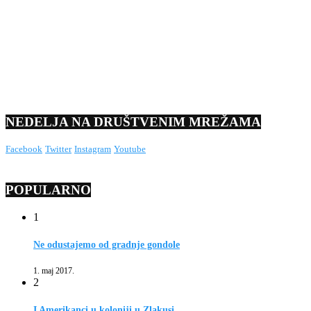
NEDELJA NA DRUŠTVENIM MREŽAMA
Facebook
Twitter
Instagram
Youtube
POPULARNO
1
Ne odustajemo od gradnje gondole
1. maj 2017.
2
I Amerikanci u koloniji u Zlakusi