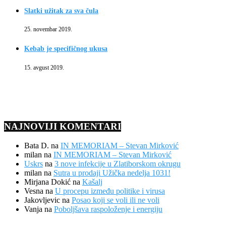
Slatki užitak za sva čula
25. novembar 2019.
Kebab je specifičnog ukusa
15. avgust 2019.
NAJNOVIJI KOMENTARI
Bata D.
na
IN MEMORIAM – Stevan Mirković
milan
na
IN MEMORIAM – Stevan Mirković
Uskrs
na
3 nove infekcije u Zlatiborskom okrugu
milan
na
Sutra u prodaji Užička nedelja 1031!
Mirjana Dokić
na
Kašalj
Vesna
na
U procepu između politike i virusa
Jakovljevic
na
Posao koji se voli ili ne voli
Vanja
na
Poboljšava raspoloženje i energiju