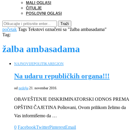
MALI OGLASI
ČITULJE
POSLOVNI OGLASI
Traži
početak
Tags
Tekstovi označeni sa "žalba ambasadama"
Tag:
žalba ambasadama
NAJNOVIJE
POLITIKA
REGION
Na udaru republičkih organa!!!
od
nedelja
21. novembar 2016.
OBAVEŠTENJE DISKRIMINATORSKI ODNOS PREMA
OPŠTINI ČAJETINA Poštovani, Ovom prilikom želimo da
Vas informišemo da …
0
Facebook
Twitter
Pinterest
Email