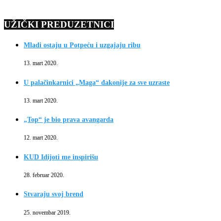
UŽIČKI PREDUZETNICI
Mladi ostaju u Potpeću i uzgajaju ribu
13. mart 2020.
U palačinkarnici „Maga“ đakonije za sve uzraste
13. mart 2020.
„Top“ je bio prava avangarda
12. mart 2020.
KUD Idijoti me inspirišu
28. februar 2020.
Stvaraju svoj brend
25. novembar 2019.