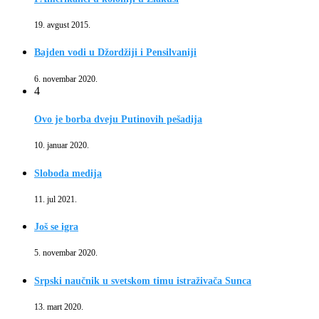
19. avgust 2015.
Bajden vodi u Džordžiji i Pensilvaniji
6. novembar 2020.
4
Ovo je borba dveju Putinovih pešadija
10. januar 2020.
Sloboda medija
11. jul 2021.
Još se igra
5. novembar 2020.
Srpski naučnik u svetskom timu istraživača Sunca
13. mart 2020.