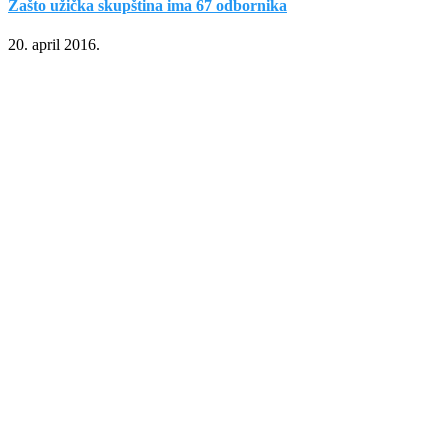
Zašto užička skupština ima 67 odbornika
20. april 2016.