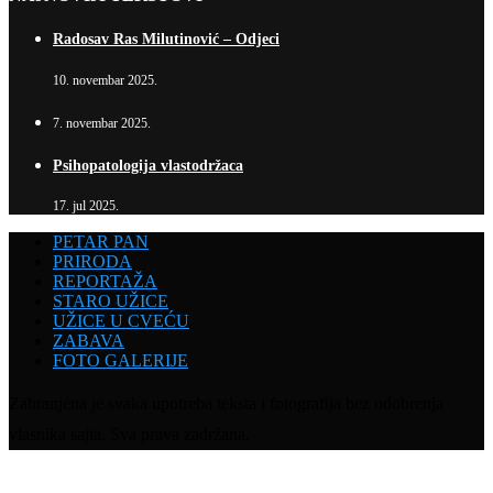
Radosav Ras Milutinović – Odjeci
10. novembar 2025.
7. novembar 2025.
Psihopatologija vlastodržaca
17. jul 2025.
PETAR PAN
PRIRODA
REPORTAŽA
STARO UŽICE
UŽICE U CVEĆU
ZABAVA
FOTO GALERIJE
Zabranjena je svaka upotreba teksta i fotografija bez odobrenja
vlasnika sajta. Sva prava zadržana.