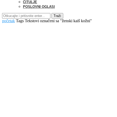
ČITULJE
POSLOVNI OGLASI
Traži
početak
Tags
Tekstovi označeni sa "ženski kaiš kožni"