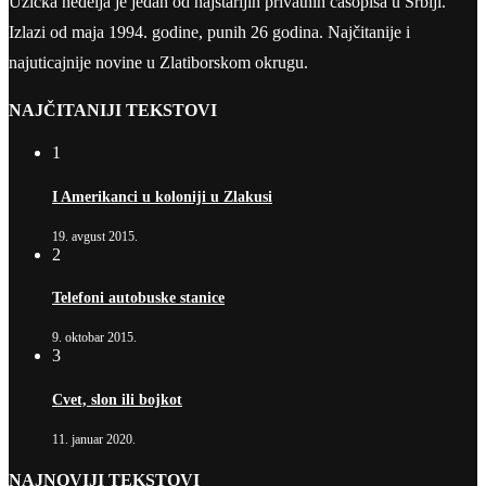
Užička nedelja je jedan od najstarijih privatnih časopisa u Srbiji.
Izlazi od maja 1994. godine, punih 26 godina. Najčitanije i
najuticajnije novine u Zlatiborskom okrugu.
NAJČITANIJI TEKSTOVI
1
I Amerikanci u koloniji u Zlakusi
19. avgust 2015.
2
Telefoni autobuske stanice
9. oktobar 2015.
3
Cvet, slon ili bojkot
11. januar 2020.
NAJNOVIJI TEKSTOVI