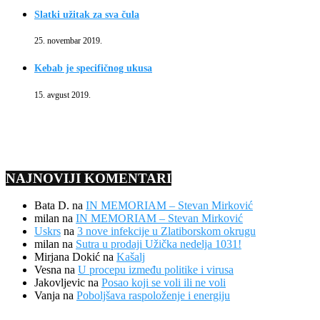
Slatki užitak za sva čula
25. novembar 2019.
Kebab je specifičnog ukusa
15. avgust 2019.
NAJNOVIJI KOMENTARI
Bata D.
na
IN MEMORIAM – Stevan Mirković
milan
na
IN MEMORIAM – Stevan Mirković
Uskrs
na
3 nove infekcije u Zlatiborskom okrugu
milan
na
Sutra u prodaji Užička nedelja 1031!
Mirjana Dokić
na
Kašalj
Vesna
na
U procepu između politike i virusa
Jakovljevic
na
Posao koji se voli ili ne voli
Vanja
na
Poboljšava raspoloženje i energiju