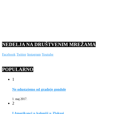
NEDELJA NA DRUŠTVENIM MREŽAMA
Facebook
Twitter
Instagram
Youtube
POPULARNO
1
Ne odustajemo od gradnje gondole
1. maj 2017.
2
I Amerikanci u koloniji u Zlakusi