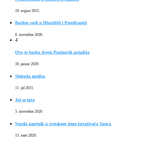
19. avgust 2015.
Bajden vodi u Džordžiji i Pensilvaniji
6. novembar 2020.
4
Ovo je borba dveju Putinovih pešadija
10. januar 2020.
Sloboda medija
11. jul 2021.
Još se igra
5. novembar 2020.
Srpski naučnik u svetskom timu istraživača Sunca
13. mart 2020.