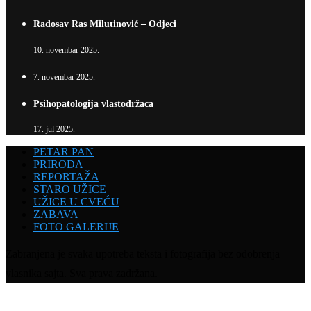
Radosav Ras Milutinović – Odjeci
10. novembar 2025.
7. novembar 2025.
Psihopatologija vlastodržaca
17. jul 2025.
PETAR PAN
PRIRODA
REPORTAŽA
STARO UŽICE
UŽICE U CVEĆU
ZABAVA
FOTO GALERIJE
Zabranjena je svaka upotreba teksta i fotografija bez odobrenja
vlasnika sajta. Sva prava zadržana.