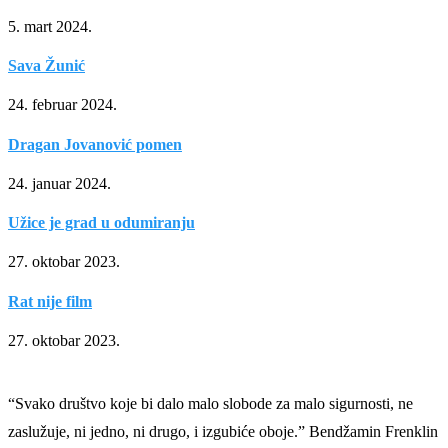
5. mart 2024.
Sava Žunić
24. februar 2024.
Dragan Jovanović pomen
24. januar 2024.
Užice je grad u odumiranju
27. oktobar 2023.
Rat nije film
27. oktobar 2023.
“Svako društvo koje bi dalo malo slobode za malo sigurnosti, ne
zaslužuje, ni jedno, ni drugo, i izgubiće oboje.” Bendžamin Frenklin