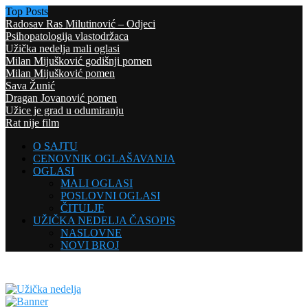
Top Posts
Radosav Ras Milutinović – Odjeci
Psihopatologija vlastodržaca
Užička nedelja mali oglasi
Milan Mijušković godišnji pomen
Milan Mijušković pomen
Sava Žunić
Dragan Jovanović pomen
Užice je grad u odumiranju
Rat nije film
O SAJTU
CENOVNIK OGLAŠAVANJA
OGLASI
MALI OGLASI
POSLOVNI OGLASI
ČITULJE
UŽIČKA NEDELJA ČASOPIS
NASLOVNE
NOVI BROJ