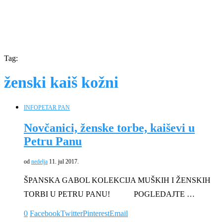
Tag:
ženski kaiš kožni
INFO
PETAR PAN
Novčanici, ženske torbe, kaiševi u
Petru Panu
od
nedelja
11. jul 2017.
ŠPANSKA GABOL KOLEKCIJA MUŠKIH I ŽENSKIH
TORBI U PETRU PANU! POGLEDAJTE …
0
Facebook
Twitter
Pinterest
Email