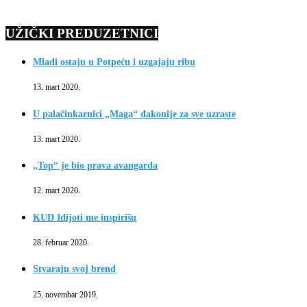
UŽIČKI PREDUZETNICI
Mladi ostaju u Potpeću i uzgajaju ribu
13. mart 2020.
U palačinkarnici „Maga“ đakonije za sve uzraste
13. mart 2020.
„Top“ je bio prava avangarda
12. mart 2020.
KUD Idijoti me inspirišu
28. februar 2020.
Stvaraju svoj brend
25. novembar 2019.