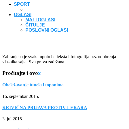
SPORT
OGLASI
MALI OGLASI
ČITULJE
POSLOVNI OGLASI
Zabranjena je svaka upotreba teksta i fotografija bez odobrenja
vlasnika sajta. Sva prava zadržana.
Pročitajte i ovo
x
Obeležavanje tunela i toponima
16. septembar 2015.
KRIVIČNA PRIJAVA PROTIV LEKARA
3. jul 2015.