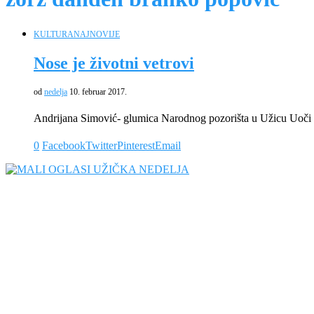
KULTURA
NAJNOVIJE
Nose je životni vetrovi
od
nedelja
10. februar 2017.
Andrijana Simović- glumica Narodnog pozorišta u Užicu Uoči 
0
Facebook
Twitter
Pinterest
Email