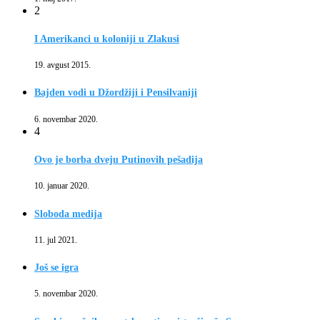
2
I Amerikanci u koloniji u Zlakusi
19. avgust 2015.
Bajden vodi u Džordžiji i Pensilvaniji
6. novembar 2020.
4
Ovo je borba dveju Putinovih pešadija
10. januar 2020.
Sloboda medija
11. jul 2021.
Još se igra
5. novembar 2020.