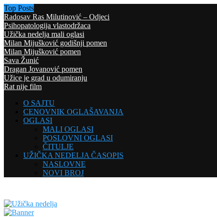
Top Posts
Radosav Ras Milutinović – Odjeci
Psihopatologija vlastodržaca
Užička nedelja mali oglasi
Milan Mijušković godišnji pomen
Milan Mijušković pomen
Sava Žunić
Dragan Jovanović pomen
Užice je grad u odumiranju
Rat nije film
O SAJTU
CENOVNIK OGLAŠAVANJA
OGLASI
MALI OGLASI
POSLOVNI OGLASI
ČITULJE
UŽIČKA NEDELJA ČASOPIS
NASLOVNE
NOVI BROJ