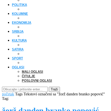
POLITIKA
KOLUMNE
EKONOMIJA
SRBIJA
KULTURA
SATIRA
SPORT
OGLASI
MALI OGLASI
ČITULJE
POSLOVNI OGLASI
Traži
početak
Tags
Tekstovi označeni sa "žorž danden branko popović"
Tag:
žorž danden branko popović