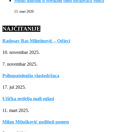
Srpski naučnik u svetskom timu istraživača Sunca
13. mart 2020.
NAJČITANIJE
Radosav Ras Milutinović – Odjeci
10. novembar 2025.
7. novembar 2025.
Psihopatologija vlastodržaca
17. jul 2025.
Užička nedelja mali oglasi
11. mart 2025.
Milan Mijušković godišnji pomen