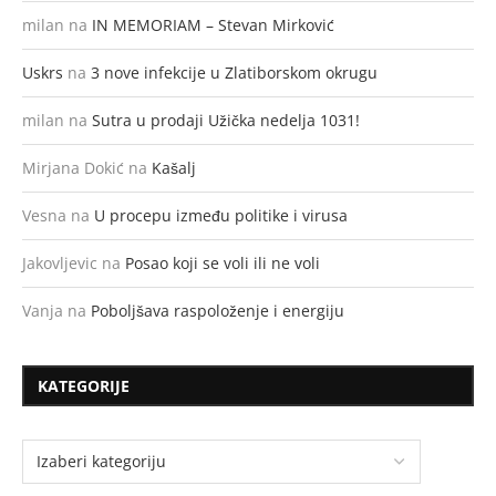
milan
na
IN MEMORIAM – Stevan Mirković
Uskrs
na
3 nove infekcije u Zlatiborskom okrugu
milan
na
Sutra u prodaji Užička nedelja 1031!
Mirjana Dokić
na
Kašalj
Vesna
na
U procepu između politike i virusa
Jakovljevic
na
Posao koji se voli ili ne voli
Vanja
na
Poboljšava raspoloženje i energiju
KATEGORIJE