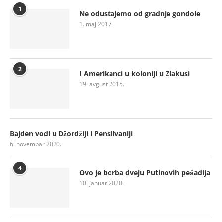
1
Ne odustajemo od gradnje gondole
1. maj 2017.
2
I Amerikanci u koloniji u Zlakusi
19. avgust 2015.
Bajden vodi u Džordžiji i Pensilvaniji
6. novembar 2020.
4
Ovo je borba dveju Putinovih pešadija
10. januar 2020.