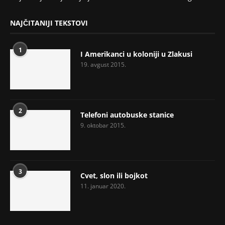
NAJČITANIJI TEKSTOVI
1
I Amerikanci u koloniji u Zlakusi
19. avgust 2015.
2
Telefoni autobuske stanice
9. oktobar 2015.
3
Cvet, slon ili bojkot
11. januar 2020.