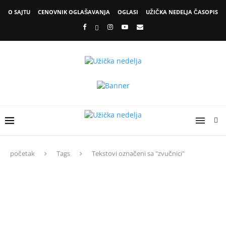
O SAJTU
CENOVNIK OGLAŠAVANJA
OGLASI
UŽIČKA NEDELJA ČASOPIS
početak
Tags
Tekstovi označeni sa "zvučnici"