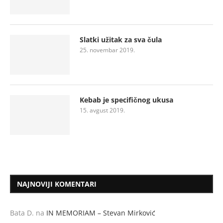
Slatki užitak za sva čula
25. novembar 2019.
Kebab je specifičnog ukusa
15. avgust 2019.
NAJNOVIJI KOMENTARI
Bata D.
na
IN MEMORIAM – Stevan Mirković