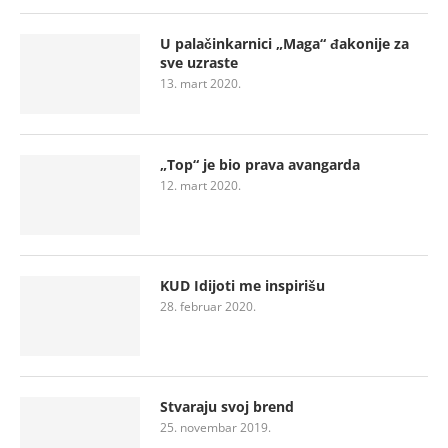
U palačinkarnici „Maga“ đakonije za
sve uzraste
13. mart 2020.
„Top“ je bio prava avangarda
12. mart 2020.
KUD Idijoti me inspirišu
28. februar 2020.
Stvaraju svoj brend
25. novembar 2019.