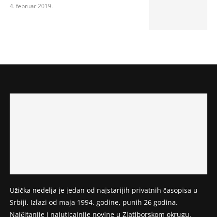
4. februar 2019.
Užička nedelja je jedan od najstarijih privatnih časopisa u
Srbiji. Izlazi od maja 1994. godine, punih 26 godina.
Najčitanije i najuticajnije novine u Zlatiborskom okrugu.