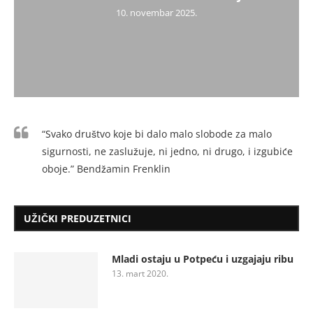
10. novembar 2025.
“Svako društvo koje bi dalo malo slobode za malo
sigurnosti, ne zaslužuje, ni jedno, ni drugo, i izgubiće
oboje.” Bendžamin Frenklin
UŽIČKI PREDUZETNICI
Mladi ostaju u Potpeću i uzgajaju ribu
13. mart 2020.