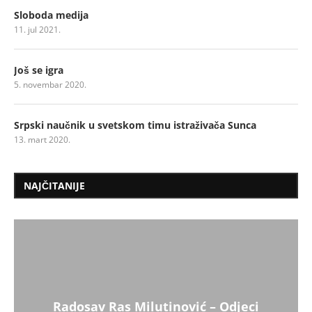
Sloboda medija
11. jul 2021.
Još se igra
5. novembar 2020.
Srpski naučnik u svetskom timu istraživača Sunca
13. mart 2020.
NAJČITANIJE
Radosav Ras Milutinović – Odjeci