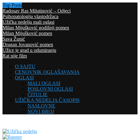
Top Posts
Radosav Ras Milutinović – Odjeci
Psihopatologija vlastodržaca
Užička nedelja mali oglasi
Milan Mijušković godišnji pomen
Milan Mijušković pomen
Sava Žunić
Dragan Jovanović pomen
Užice je grad u odumiranju
Rat nije film
O SAJTU
CENOVNIK OGLAŠAVANJA
OGLASI
MALI OGLASI
POSLOVNI OGLASI
ČITULJE
UŽIČKA NEDELJA ČASOPIS
NASLOVNE
NOVI BROJ