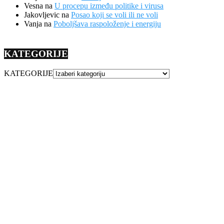
Vesna
na
U procepu između politike i virusa
Jakovljevic
na
Posao koji se voli ili ne voli
Vanja
na
Poboljšava raspoloženje i energiju
KATEGORIJE
KATEGORIJE