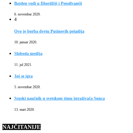
Bajden vodi u Džordžiji i Pensilvaniji
6. novembar 2020.
4
Ovo je borba dveju Putinovih pešadija
10. januar 2020.
Sloboda medija
11. jul 2021.
Još se igra
5. novembar 2020.
Srpski naučnik u svetskom timu istraživača Sunca
13. mart 2020.
NAJČITANIJE