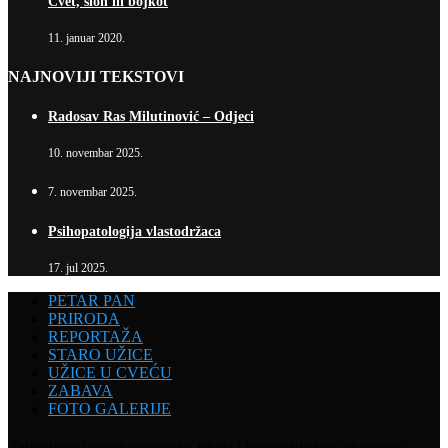
Cvet, slon ili bojkot
11. januar 2020.
NAJNOVIJI TEKSTOVI
Radosav Ras Milutinović – Odjeci
10. novembar 2025.
7. novembar 2025.
Psihopatologija vlastodržaca
17. jul 2025.
PETAR PAN
PRIRODA
REPORTAŽA
STARO UŽICE
UŽICE U CVEĆU
ZABAVA
FOTO GALERIJE
Zabranjena je svaka upotreba teksta i fotografija bez odobrenja