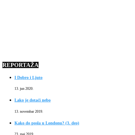
REPORTAŽA
I Dobro i Ljuto
13. jun 2020.
Lako je dotaći nebo
13. novembar 2019.
Kako do posla u Londonu? (3. deo)
23. maj 2019.