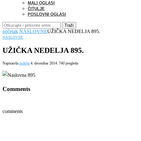
MALI OGLASI
ČITULJE
POSLOVNI OGLASI
Traži
početak
NASLOVNE
UŽIČKA NEDELJA 895.
NASLOVNE
UŽIČKA NEDELJA 895.
Napisao/la
nedelja
4. decembar 2014.
740
pregleda
Comments
comments