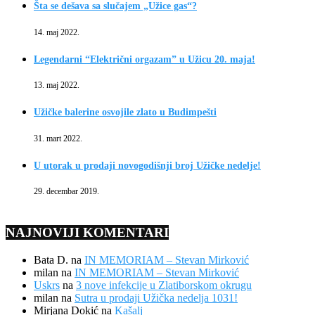
Šta se dešava sa slučajem „Užice gas“?
14. maj 2022.
Legendarni “Električni orgazam” u Užicu 20. maja!
13. maj 2022.
Užičke balerine osvojile zlato u Budimpešti
31. mart 2022.
U utorak u prodaji novogodišnji broj Užičke nedelje!
29. decembar 2019.
NAJNOVIJI KOMENTARI
Bata D.
na
IN MEMORIAM – Stevan Mirković
milan
na
IN MEMORIAM – Stevan Mirković
Uskrs
na
3 nove infekcije u Zlatiborskom okrugu
milan
na
Sutra u prodaji Užička nedelja 1031!
Mirjana Dokić
na
Kašalj