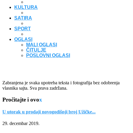
KULTURA
SATIRA
SPORT
OGLASI
MALI OGLASI
ČITULJE
POSLOVNI OGLASI
Zabranjena je svaka upotreba teksta i fotografija bez odobrenja
vlasnika sajta. Sva prava zadržana.
Pročitajte i ovo
x
U utorak u prodaji novogodišnji broj Užičke...
29. decembar 2019.