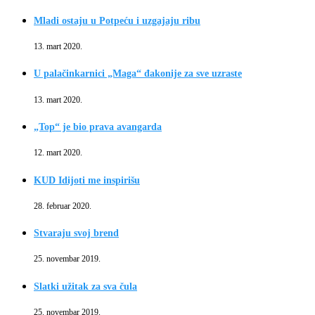
Mladi ostaju u Potpeću i uzgajaju ribu
13. mart 2020.
U palačinkarnici „Maga“ đakonije za sve uzraste
13. mart 2020.
„Top“ je bio prava avangarda
12. mart 2020.
KUD Idijoti me inspirišu
28. februar 2020.
Stvaraju svoj brend
25. novembar 2019.
Slatki užitak za sva čula
25. novembar 2019.