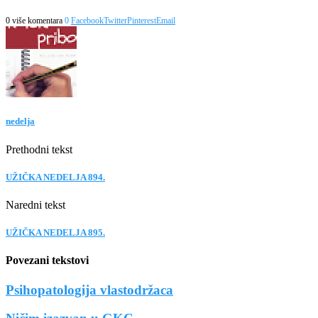
0 više komentara
0
Facebook
Twitter
Pinterest
Email
nedelja
Prethodni tekst
UŽIČKA NEDELJA 894.
Naredni tekst
UŽIČKA NEDELJA 895.
Povezani tekstovi
Psihopatologija vlastodržaca