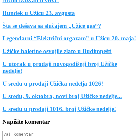
Ničim izazvan u GKC
Rundek u Užicu 23. avgusta
Šta se dešava sa slučajem „Užice gas“?
Legendarni “Električni orgazam” u Užicu 20. maja!
Užičke balerine osvojile zlato u Budimpešti
U utorak u prodaji novogodišnji broj Užičke
nedelje!
U sredu u prodaji Užička nedelja 1026!
U sredu, 9. oktobra, novi broj Užičke nedelje...
U sredu u prodaji 1016. broj Užičke nedelje!
Napišite komentar