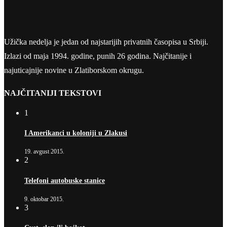
Užička nedelja je jedan od najstarijih privatnih časopisa u Srbiji.
Izlazi od maja 1994. godine, punih 26 godina. Najčitanije i
najuticajnije novine u Zlatiborskom okrugu.
NAJČITANIJI TEKSTOVI
1
I Amerikanci u koloniji u Zlakusi
19. avgust 2015.
2
Telefoni autobuske stanice
9. oktobar 2015.
3