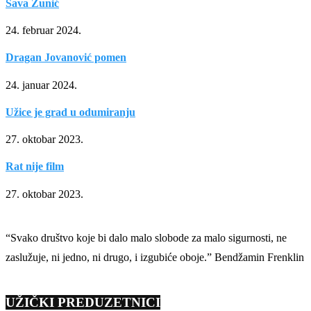
Sava Žunić
24. februar 2024.
Dragan Jovanović pomen
24. januar 2024.
Užice je grad u odumiranju
27. oktobar 2023.
Rat nije film
27. oktobar 2023.
“Svako društvo koje bi dalo malo slobode za malo sigurnosti, ne
zaslužuje, ni jedno, ni drugo, i izgubiće oboje.” Bendžamin Frenklin
UŽIČKI PREDUZETNICI