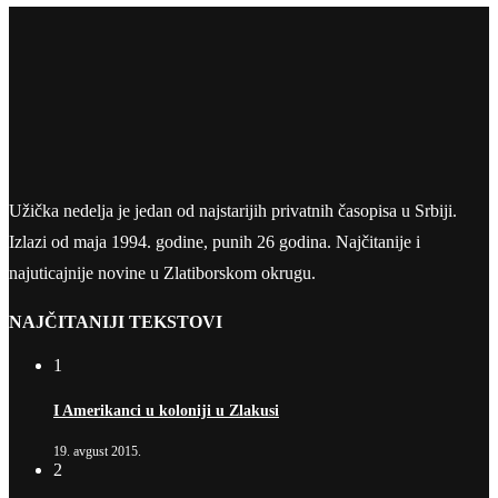
Užička nedelja je jedan od najstarijih privatnih časopisa u Srbiji.
Izlazi od maja 1994. godine, punih 26 godina. Najčitanije i
najuticajnije novine u Zlatiborskom okrugu.
NAJČITANIJI TEKSTOVI
1
I Amerikanci u koloniji u Zlakusi
19. avgust 2015.
2