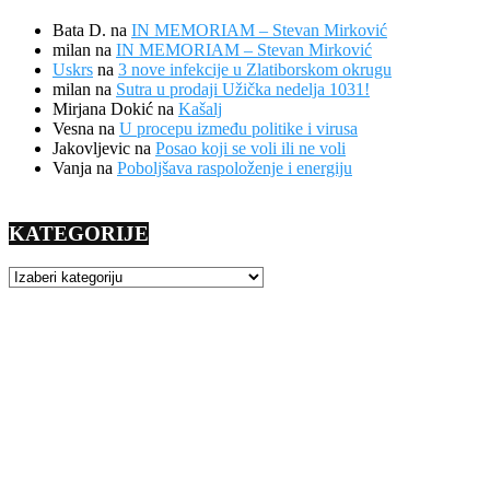
Bata D.
na
IN MEMORIAM – Stevan Mirković
milan
na
IN MEMORIAM – Stevan Mirković
Uskrs
na
3 nove infekcije u Zlatiborskom okrugu
milan
na
Sutra u prodaji Užička nedelja 1031!
Mirjana Dokić
na
Kašalj
Vesna
na
U procepu između politike i virusa
Jakovljevic
na
Posao koji se voli ili ne voli
Vanja
na
Poboljšava raspoloženje i energiju
KATEGORIJE
KATEGORIJE