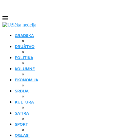
GRADSKA
DRUŠTVO
POLITIKA
KOLUMNE
EKONOMIJA
SRBIJA
KULTURA
SATIRA
SPORT
OGLASI