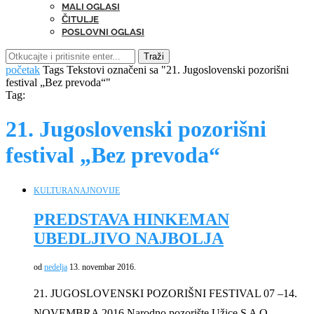
MALI OGLASI
ČITULJE
POSLOVNI OGLASI
Traži
početak
Tags
Tekstovi označeni sa "21. Jugoslovenski pozorišni
festival „Bez prevoda“"
Tag:
21. Jugoslovenski pozorišni
festival „Bez prevoda“
KULTURA
NAJNOVIJE
PREDSTAVA HINKEMAN
UBEDLJIVO NAJBOLJA
od
nedelja
13. novembar 2016.
21. JUGOSLOVENSKI POZORIŠNI FESTIVAL 07 –14.
NOVEMBRA 2016 Narodno pozorište Užice S A O …