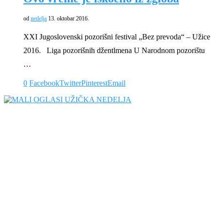
od
nedelja
13. oktobar 2016.
XXI Jugoslovenski pozorišni festival „Bez prevoda“ – Užice
2016. Liga pozorišnih džentlmena U Narodnom pozorištu
…
0
Facebook
Twitter
Pinterest
Email