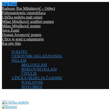
Top Posts
Radosav Ras Milutinović – Odjeci
Psihopatologija vlastodržaca
Užička nedelja mali oglasi
Milan Mijušković godišnji pomen
Milan Mijušković pomen
Sava Žunić
Dragan Jovanović pomen
Užice je grad u odumiranju
Rat nije film
O SAJTU
CENOVNIK OGLAŠAVANJA
OGLASI
MALI OGLASI
POSLOVNI OGLASI
ČITULJE
UŽIČKA NEDELJA ČASOPIS
NASLOVNE
NOVI BROJ