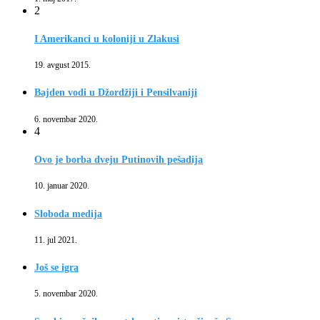
2
I Amerikanci u koloniji u Zlakusi
19. avgust 2015.
Bajden vodi u Džordžiji i Pensilvaniji
6. novembar 2020.
4
Ovo je borba dveju Putinovih pešadija
10. januar 2020.
Sloboda medija
11. jul 2021.
Još se igra
5. novembar 2020.