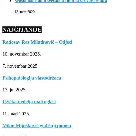
Srpski naučnik u svetskom timu istraživača Sunca
13. mart 2020.
NAJČITANIJE
Radosav Ras Milutinović – Odjeci
10. novembar 2025.
7. novembar 2025.
Psihopatologija vlastodržaca
17. jul 2025.
Užička nedelja mali oglasi
11. mart 2025.
Milan Mijušković godišnji pomen