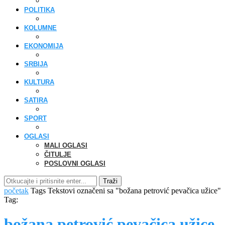
POLITIKA
KOLUMNE
EKONOMIJA
SRBIJA
KULTURA
SATIRA
SPORT
OGLASI
MALI OGLASI
ČITULJE
POSLOVNI OGLASI
Traži
početak
Tags
Tekstovi označeni sa "božana petrović pevačica užice"
Tag:
božana petrović pevačica užice