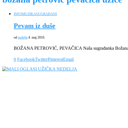
INFO
MUZIKA
SUGRAĐANI
Pevam iz duše
od
nedelja
4. maj 2016.
BOŽANA PETROVIĆ, PEVAČICA Naša sugrađanka Božana Petr
0
Facebook
Twitter
Pinterest
Email