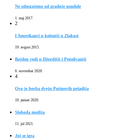
Ne odustajemo od gradnje gondole
1. maj 2017.
2
I Amerikanci u koloniji u Zlakusi
19. avgust 2015.
Bajden vodi u Džordžiji i Pensilvaniji
6. novembar 2020.
4
Ovo je borba dveju Putinovih pešadija
10. januar 2020.
Sloboda medija
11. jul 2021.
Još se igra