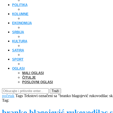
POLITIKA
KOLUMNE
EKONOMIJA
SRBIJA
KULTURA
SATIRA
SPORT
OGLASI
MALI OGLASI
ČITULJE
POSLOVNI OGLASI
Traži
početak
Tags
Tekstovi označeni sa "branko blagojević rukovodilac ski
Tag:
branko blagojević rukovodilac s