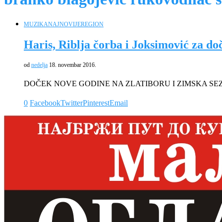
MUZIKA
NAJNOVIJE
REGION
Haris, Riblja čorba i Joksimović za do
od
nedelja
18. novembar 2016.
DOČEK NOVE GODINE NA ZLATIBORU I ZIMSKA SEZONA Na
0
Facebook
Twitter
Pinterest
Email