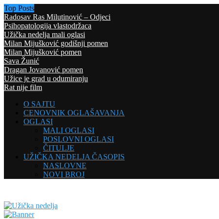
Top Posts
Radosav Ras Milutinović – Odjeci
Psihopatologija vlastodržaca
Užička nedelja mali oglasi
Milan Mijušković godišnji pomen
Milan Mijušković pomen
Sava Žunić
Dragan Jovanović pomen
Užice je grad u odumiranju
Rat nije film
O SAJTU
CENOVNIK OGLAŠAVANJA
OGLASI
MALI OGLASI
POSLOVNI OGLASI
ČITULJE
UŽIČKA NEDELJA ČASOPIS
NASLOVNE
NOVI BROJ