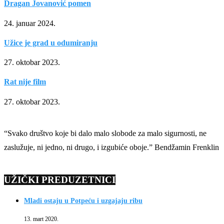
Dragan Jovanović pomen
24. januar 2024.
Užice je grad u odumiranju
27. oktobar 2023.
Rat nije film
27. oktobar 2023.
“Svako društvo koje bi dalo malo slobode za malo sigurnosti, ne
zaslužuje, ni jedno, ni drugo, i izgubiće oboje.” Bendžamin Frenklin
UŽIČKI PREDUZETNICI
Mladi ostaju u Potpeću i uzgajaju ribu
13. mart 2020.