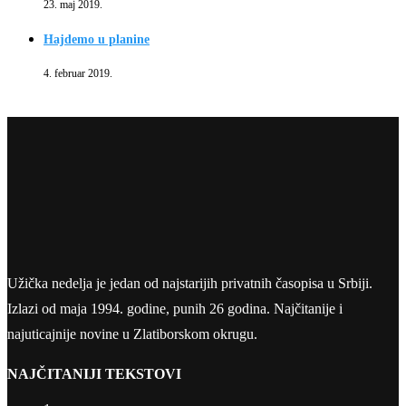
23. maj 2019.
Hajdemo u planine
4. februar 2019.
Užička nedelja je jedan od najstarijih privatnih časopisa u Srbiji.
Izlazi od maja 1994. godine, punih 26 godina. Najčitanije i
najuticajnije novine u Zlatiborskom okrugu.
NAJČITANIJI TEKSTOVI