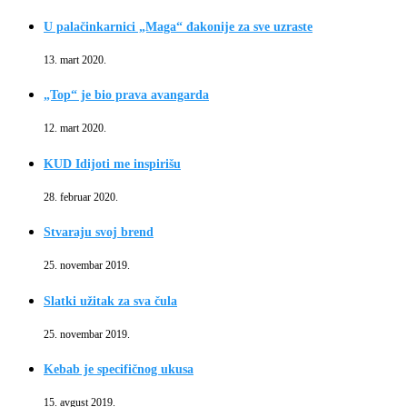
U palačinkarnici „Maga“ đakonije za sve uzraste
13. mart 2020.
„Top“ je bio prava avangarda
12. mart 2020.
KUD Idijoti me inspirišu
28. februar 2020.
Stvaraju svoj brend
25. novembar 2019.
Slatki užitak za sva čula
25. novembar 2019.
Kebab je specifičnog ukusa
15. avgust 2019.