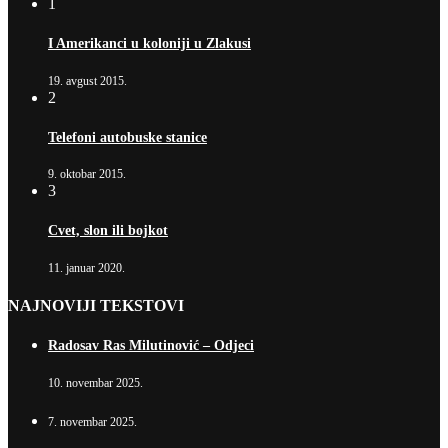
1
I Amerikanci u koloniji u Zlakusi
19. avgust 2015.
2
Telefoni autobuske stanice
9. oktobar 2015.
3
Cvet, slon ili bojkot
11. januar 2020.
NAJNOVIJI TEKSTOVI
Radosav Ras Milutinović – Odjeci
10. novembar 2025.
7. novembar 2025.