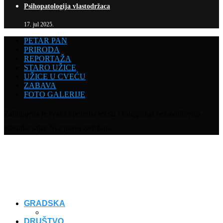
Psihopatologija vlastodržaca
17. jul 2025.
PETAR PAN
PRIRODA
REPORTAŽA
STARO UŽICE
UŽICE U CVEĆU
ZABAVA
FOTO GALERIJE
Zabranjena je svaka upotreba teksta i fotografija bez odobrenja
vlasnika sajta. Sva prava zadržana.
GRADSKA
DRUŠTVO