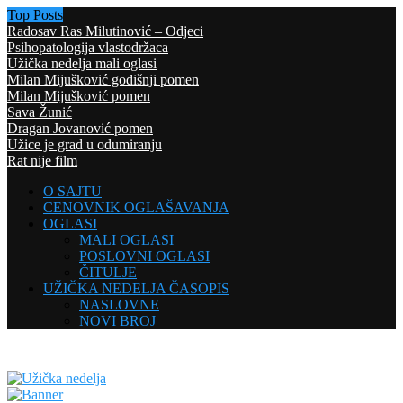
Top Posts
Radosav Ras Milutinović – Odjeci
Psihopatologija vlastodržaca
Užička nedelja mali oglasi
Milan Mijušković godišnji pomen
Milan Mijušković pomen
Sava Žunić
Dragan Jovanović pomen
Užice je grad u odumiranju
Rat nije film
O SAJTU
CENOVNIK OGLAŠAVANJA
OGLASI
MALI OGLASI
POSLOVNI OGLASI
ČITULJE
UŽIČKA NEDELJA ČASOPIS
NASLOVNE
NOVI BROJ