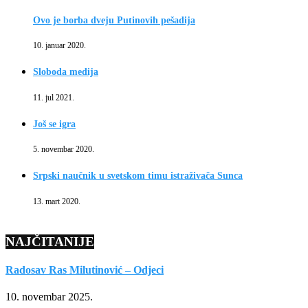
Ovo je borba dveju Putinovih pešadija
10. januar 2020.
Sloboda medija
11. jul 2021.
Još se igra
5. novembar 2020.
Srpski naučnik u svetskom timu istraživača Sunca
13. mart 2020.
NAJČITANIJE
Radosav Ras Milutinović – Odjeci
10. novembar 2025.