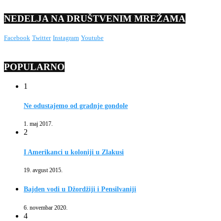
NEDELJA NA DRUŠTVENIM MREŽAMA
Facebook
Twitter
Instagram
Youtube
POPULARNO
1
Ne odustajemo od gradnje gondole
1. maj 2017.
2
I Amerikanci u koloniji u Zlakusi
19. avgust 2015.
Bajden vodi u Džordžiji i Pensilvaniji
6. novembar 2020.
4