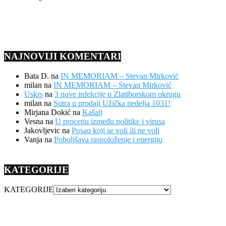
NAJNOVIJI KOMENTARI
Bata D.
na
IN MEMORIAM – Stevan Mirković
milan
na
IN MEMORIAM – Stevan Mirković
Uskrs
na
3 nove infekcije u Zlatiborskom okrugu
milan
na
Sutra u prodaji Užička nedelja 1031!
Mirjana Dokić
na
Kašalj
Vesna
na
U procepu između politike i virusa
Jakovljevic
na
Posao koji se voli ili ne voli
Vanja
na
Poboljšava raspoloženje i energiju
KATEGORIJE
KATEGORIJE