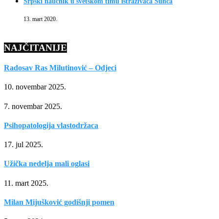
Srpski naučnik u svetskom timu istraživača Sunca
13. mart 2020.
NAJČITANIJE
Radosav Ras Milutinović – Odjeci
10. novembar 2025.
7. novembar 2025.
Psihopatologija vlastodržaca
17. jul 2025.
Užička nedelja mali oglasi
11. mart 2025.
Milan Mijušković godišnji pomen