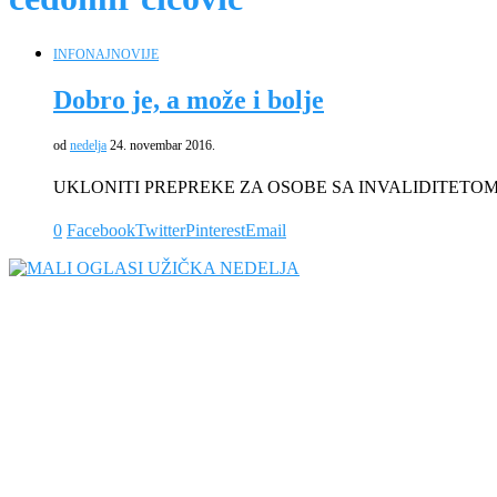
INFO
NAJNOVIJE
Dobro je, a može i bolje
od
nedelja
24. novembar 2016.
UKLONITI PREPREKE ZA OSOBE SA INVALIDITETOM Čedomir
0
Facebook
Twitter
Pinterest
Email