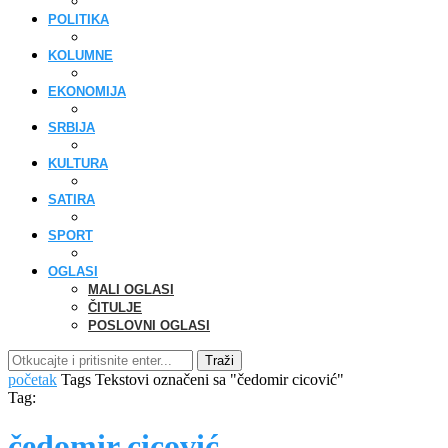
POLITIKA
KOLUMNE
EKONOMIJA
SRBIJA
KULTURA
SATIRA
SPORT
OGLASI
MALI OGLASI
ČITULJE
POSLOVNI OGLASI
Traži
početak
Tags
Tekstovi označeni sa "čedomir cicović"
Tag:
čedomir cicović