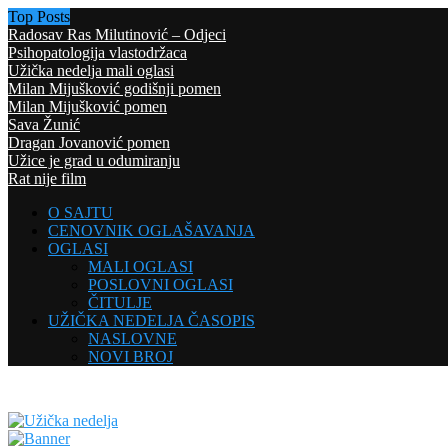
Top Posts
Radosav Ras Milutinović – Odjeci
Psihopatologija vlastodržaca
Užička nedelja mali oglasi
Milan Mijušković godišnji pomen
Milan Mijušković pomen
Sava Žunić
Dragan Jovanović pomen
Užice je grad u odumiranju
Rat nije film
O SAJTU
CENOVNIK OGLAŠAVANJA
OGLASI
MALI OGLASI
POSLOVNI OGLASI
ČITULJE
UŽIČKA NEDELJA ČASOPIS
NASLOVNE
NOVI BROJ