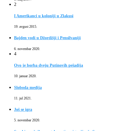
2
I Amerikanci u koloniji u Zlakusi
19. avgust 2015.
Bajden vodi u Džordžiji i Pensilvaniji
6. novembar 2020.
4
Ovo je borba dveju Putinovih pešadija
10. januar 2020.
Sloboda medija
11. jul 2021.
Još se igra
5. novembar 2020.