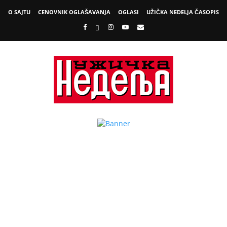
O SAJTU
CENOVNIK OGLAŠAVANJA
OGLASI
UŽIČKA NEDELJA ČASOPIS