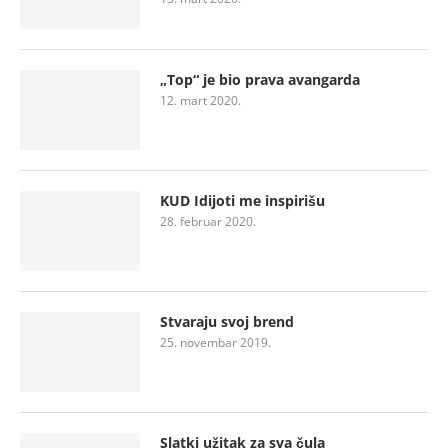
„Top“ je bio prava avangarda
12. mart 2020.
KUD Idijoti me inspirišu
28. februar 2020.
Stvaraju svoj brend
25. novembar 2019.
Slatki užitak za sva čula