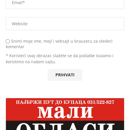
Snimi moje ime, mejl i vebsajt u brauzeru za sledeći
komentar
* Koristeći ovaj obrazac slažete se da podatke čuvamo i
koristimo na našem sajtu.