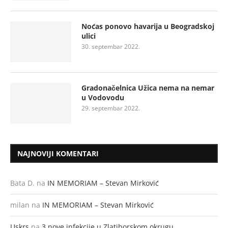
Noćas ponovo havarija u Beogradskoj
ulici
30. septembar 2022.
Gradonačelnica Užica nema na nemar
u Vodovodu
29. septembar 2022.
NAJNOVIJI KOMENTARI
Bata D.
na
IN MEMORIAM – Stevan Mirković
milan
na
IN MEMORIAM – Stevan Mirković
Uskrs
na
3 nove infekcije u Zlatiborskom okrugu