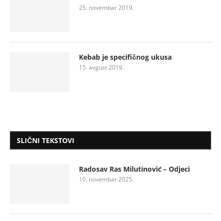
25. novembar 2019.
Kebab je specifičnog ukusa
15. avgust 2019.
SLIČNI TEKSTOVI
Radosav Ras Milutinović – Odjeci
10. novembar 2025.