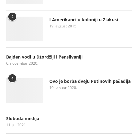
2
I Amerikanci u koloniji u Zlakusi
19. avgust 2015.
Bajden vodi u Džordžiji i Pensilvaniji
6. novembar 2020.
4
Ovo je borba dveju Putinovih pešadija
10. januar 2020.
Sloboda medija
11. jul 2021.