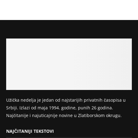
Užička nedelja je jedan od najstarijih privatnih časopisa u
Srbiji. Izlazi od maja 1994. godine, punih 26 godina.
Najčitanije i najuticajnije novine u Zlatiborskom okrugu.
NAJČITANIJI TEKSTOVI