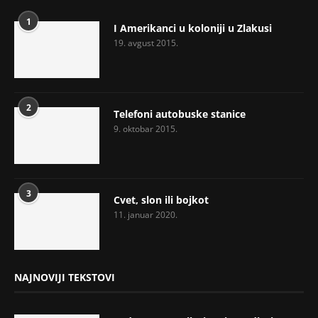
1
I Amerikanci u koloniji u Zlakusi
19. avgust 2015.
2
Telefoni autobuske stanice
9. oktobar 2015.
3
Cvet, slon ili bojkot
11. januar 2020.
NAJNOVIJI TEKSTOVI