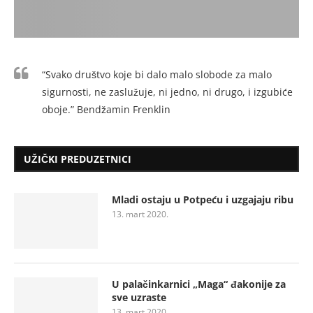
“Svako društvo koje bi dalo malo slobode za malo
sigurnosti, ne zaslužuje, ni jedno, ni drugo, i izgubiće
oboje.” Bendžamin Frenklin
UŽIČKI PREDUZETNICI
Mladi ostaju u Potpeću i uzgajaju ribu
13. mart 2020.
U palačinkarnici „Maga“ đakonije za
sve uzraste
13. mart 2020.