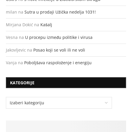
milan
na
Sutra u prodaji Užička nedelja 1031!
Mirjana Dokić
na
Kašalj
Vesna
na
U procepu između politike i virusa
Jakovljevic
na
Posao koji se voli ili ne voli
Vanja
na
Poboljšava raspoloženje i energiju
KATEGORIJE