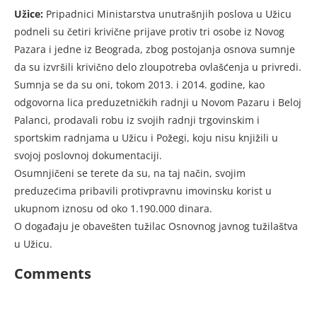
Užice:
Pripadnici Ministarstva unutrašnjih poslova u Užicu
podneli su četiri krivične prijave protiv tri osobe iz Novog
Pazara i jedne iz Beograda, zbog postojanja osnova sumnje
da su izvršili krivično delo zloupotreba ovlašćenja u privredi.
Sumnja se da su oni, tokom 2013. i 2014. godine, kao
odgovorna lica preduzetničkih radnji u Novom Pazaru i Beloj
Palanci, prodavali robu iz svojih radnji trgovinskim i
sportskim radnjama u Užicu i Požegi, koju nisu knjižili u
svojoj poslovnoj dokumentaciji.
Osumnjičeni se terete da su, na taj način, svojim
preduzećima pribavili protivpravnu imovinsku korist u
ukupnom iznosu od oko 1.190.000 dinara.
O događaju je obavešten tužilac Osnovnog javnog tužilaštva
u Užicu.
Comments