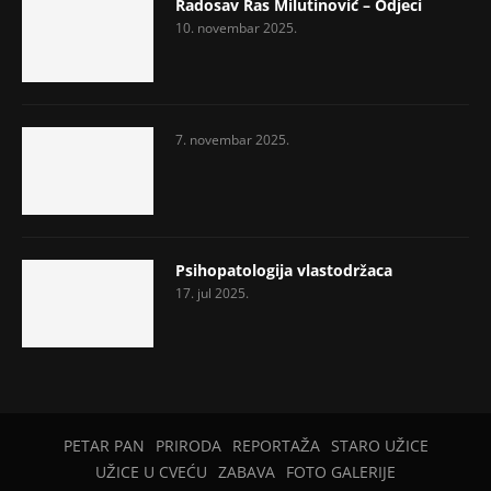
Radosav Ras Milutinović – Odjeci
10. novembar 2025.
7. novembar 2025.
Psihopatologija vlastodržaca
17. jul 2025.
PETAR PAN
PRIRODA
REPORTAŽA
STARO UŽICE
UŽICE U CVEĆU
ZABAVA
FOTO GALERIJE