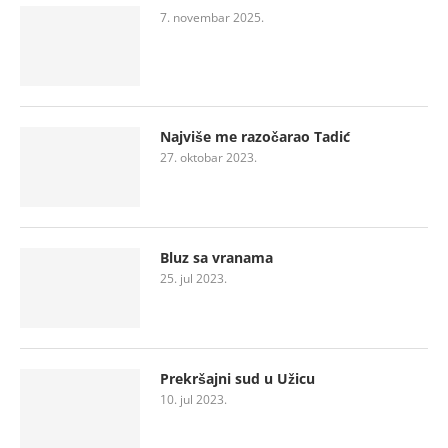
7. novembar 2025.
Najviše me razočarao Tadić
27. oktobar 2023.
Bluz sa vranama
25. jul 2023.
Prekršajni sud u Užicu
10. jul 2023.