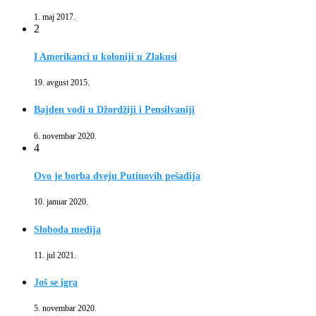
1. maj 2017.
2
I Amerikanci u koloniji u Zlakusi
19. avgust 2015.
Bajden vodi u Džordžiji i Pensilvaniji
6. novembar 2020.
4
Ovo je borba dveju Putinovih pešadija
10. januar 2020.
Sloboda medija
11. jul 2021.
Još se igra
5. novembar 2020.