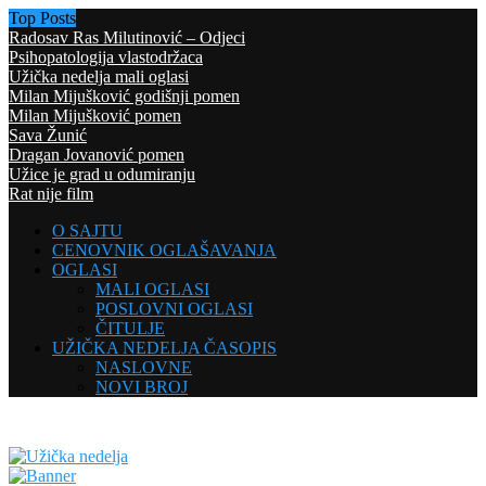
Top Posts
Radosav Ras Milutinović – Odjeci
Psihopatologija vlastodržaca
Užička nedelja mali oglasi
Milan Mijušković godišnji pomen
Milan Mijušković pomen
Sava Žunić
Dragan Jovanović pomen
Užice je grad u odumiranju
Rat nije film
O SAJTU
CENOVNIK OGLAŠAVANJA
OGLASI
MALI OGLASI
POSLOVNI OGLASI
ČITULJE
UŽIČKA NEDELJA ČASOPIS
NASLOVNE
NOVI BROJ