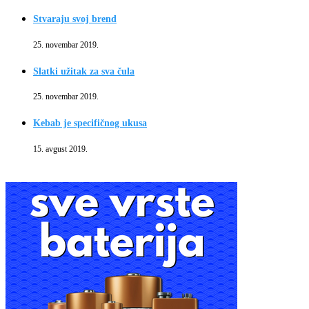
Stvaraju svoj brend
25. novembar 2019.
Slatki užitak za sva čula
25. novembar 2019.
Kebab je specifičnog ukusa
15. avgust 2019.