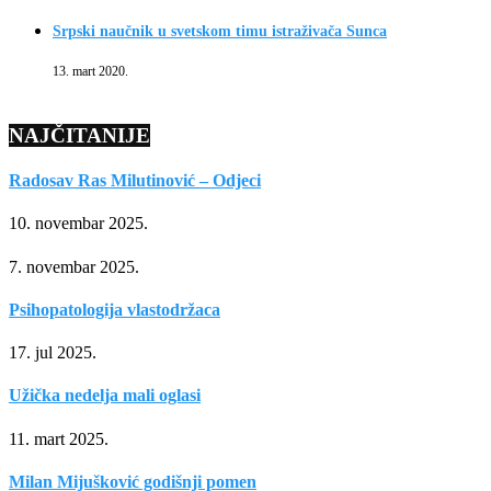
Srpski naučnik u svetskom timu istraživača Sunca
13. mart 2020.
NAJČITANIJE
Radosav Ras Milutinović – Odjeci
10. novembar 2025.
7. novembar 2025.
Psihopatologija vlastodržaca
17. jul 2025.
Užička nedelja mali oglasi
11. mart 2025.
Milan Mijušković godišnji pomen