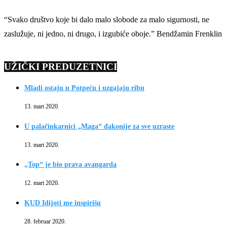
“Svako društvo koje bi dalo malo slobode za malo sigurnosti, ne
zaslužuje, ni jedno, ni drugo, i izgubiće oboje.” Bendžamin Frenklin
UŽIČKI PREDUZETNICI
Mladi ostaju u Potpeću i uzgajaju ribu
13. mart 2020.
U palačinkarnici „Maga“ đakonije za sve uzraste
13. mart 2020.
„Top“ je bio prava avangarda
12. mart 2020.
KUD Idijoti me inspirišu
28. februar 2020.