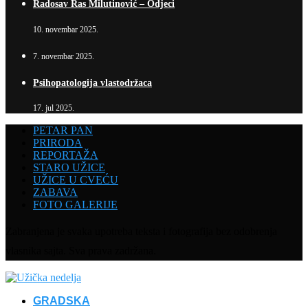
Radosav Ras Milutinović – Odjeci
10. novembar 2025.
7. novembar 2025.
Psihopatologija vlastodržaca
17. jul 2025.
PETAR PAN
PRIRODA
REPORTAŽA
STARO UŽICE
UŽICE U CVEĆU
ZABAVA
FOTO GALERIJE
Zabranjena je svaka upotreba teksta i fotografija bez odobrenja
vlasnika sajta. Sva prava zadržana.
GRADSKA