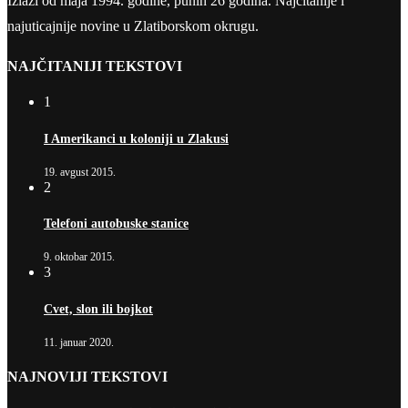
Izlazi od maja 1994. godine, punih 26 godina. Najčitanije i
najuticajnije novine u Zlatiborskom okrugu.
NAJČITANIJI TEKSTOVI
1
I Amerikanci u koloniji u Zlakusi
19. avgust 2015.
2
Telefoni autobuske stanice
9. oktobar 2015.
3
Cvet, slon ili bojkot
11. januar 2020.
NAJNOVIJI TEKSTOVI