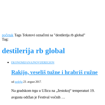
početak
Tags
Tekstovi označeni sa "destilerija rb global"
Tag:
destilerija rb global
EKONOMIJA
NAJNOVIJE
REGION
Rakijo, veseliš tužne i hrabriš ružne
od
nedelja
23. avgust 2017.
Na gradskom trgu u Užicu na „žestokoj“ temperaturi 19.
avgusta održan je Festival voćnih …