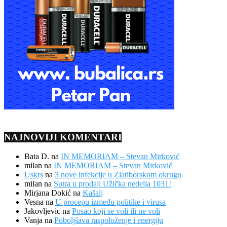
NAJNOVIJI KOMENTARI
Bata D.
na
IN MEMORIAM – Stevan Mirković
milan
na
IN MEMORIAM – Stevan Mirković
Uskrs
na
3 nove infekcije u Zlatiborskom okrugu
milan
na
Sutra u prodaji Užička nedelja 1031!
Mirjana Dokić
na
Kašalj
Vesna
na
U procepu između politike i virusa
Jakovljevic
na
Posao koji se voli ili ne voli
Vanja
na
Poboljšava raspoloženje i energiju