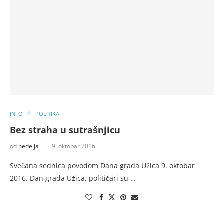
INFO
POLITIKA
Bez straha u sutrašnjicu
od
nedelja
9. oktobar 2016.
Svečana sednica povodom Dana grada Užica 9. oktobar
2016. Dan grada Užica, političari su …