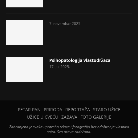
7. novembar 2025.
Psihopatologija vlastodržaca
17. jul 2025.
PETAR PAN
PRIRODA
REPORTAŽA
STARO UŽICE
UŽICE U CVEĆU
ZABAVA
FOTO GALERIJE
Zabranjena je svaka upotreba teksta i fotografija bez odobrenja vlasnika
sajta. Sva prava zadržana.