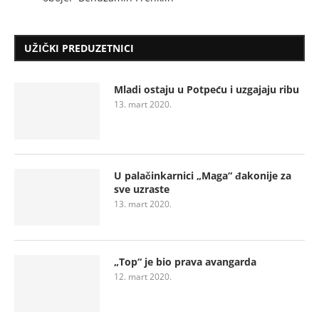
UŽIČKI PREDUZETNICI
Mladi ostaju u Potpeću i uzgajaju ribu
13. mart 2020.
U palačinkarnici „Maga“ đakonije za
sve uzraste
13. mart 2020.
„Top“ je bio prava avangarda
12. mart 2020.