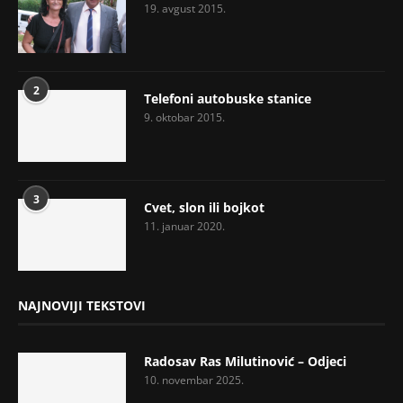
19. avgust 2015.
2
Telefoni autobuske stanice
9. oktobar 2015.
3
Cvet, slon ili bojkot
11. januar 2020.
NAJNOVIJI TEKSTOVI
Radosav Ras Milutinović – Odjeci
10. novembar 2025.