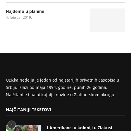
Hajdemo u planine
4. februar 2019.
Užička nedelja je jedan od najstarijih privatnih časopisa u
Srbiji. Izlazi od maja 1994. godine, punih 26 godina.
Najčitanije i najuticajnije novine u Zlatiborskom okrugu.
NAJČITANIJI TEKSTOVI
1
I Amerikanci u koloniji u Zlakusi