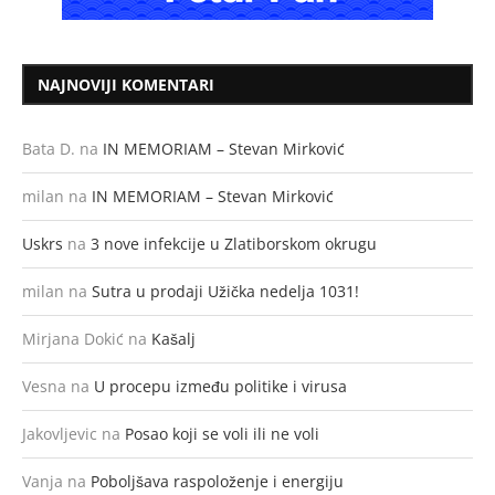
NAJNOVIJI KOMENTARI
Bata D.
na
IN MEMORIAM – Stevan Mirković
milan
na
IN MEMORIAM – Stevan Mirković
Uskrs
na
3 nove infekcije u Zlatiborskom okrugu
milan
na
Sutra u prodaji Užička nedelja 1031!
Mirjana Dokić
na
Kašalj
Vesna
na
U procepu između politike i virusa
Jakovljevic
na
Posao koji se voli ili ne voli
Vanja
na
Poboljšava raspoloženje i energiju