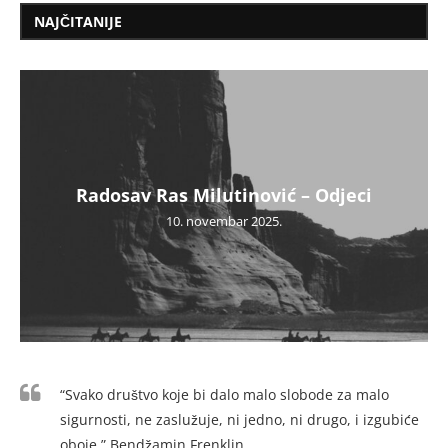
NAJČITANIJE
Radosav Ras Milutinović – Odjeci
10. novembar 2025.
“Svako društvo koje bi dalo malo slobode za malo
sigurnosti, ne zaslužuje, ni jedno, ni drugo, i izgubiće
oboje.” Bendžamin Frenklin