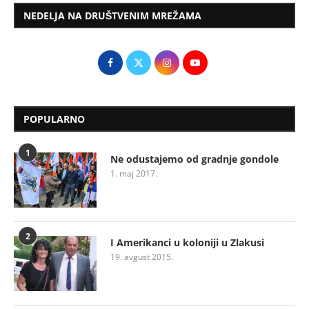
NEDELJA NA DRUŠTVENIM MREŽAMA
POPULARNO
1
Ne odustajemo od gradnje gondole
1. maj 2017.
2
I Amerikanci u koloniji u Zlakusi
19. avgust 2015.