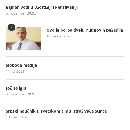
Bajden vodi u Džordžiji i Pensilvaniji
6. novembar 2020.
4
Ovo je borba dveju Putinovih pešadija
10. januar 2020.
Sloboda medija
11. jul 2021.
Još se igra
5. novembar 2020.
Srpski naučnik u svetskom timu istraživača Sunca
13. mart 2020.