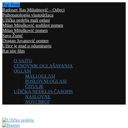
Top Posts
Radosav Ras Milutinović – Odjeci
Psihopatologija vlastodržaca
Užička nedelja mali oglasi
Milan Mijušković godišnji pomen
Milan Mijušković pomen
Sava Žunić
Dragan Jovanović pomen
Užice je grad u odumiranju
Rat nije film
O SAJTU
CENOVNIK OGLAŠAVANJA
OGLASI
MALI OGLASI
POSLOVNI OGLASI
ČITULJE
UŽIČKA NEDELJA ČASOPIS
NASLOVNE
NOVI BROJ