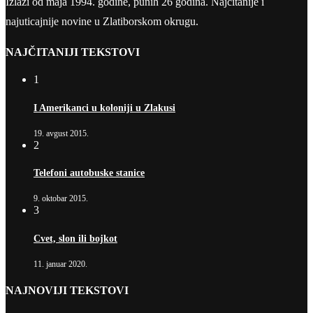
Izlazi od maja 1994. godine, punih 26 godina. Najčitanije i
najuticajnije novine u Zlatiborskom okrugu.
NAJČITANIJI TEKSTOVI
1
I Amerikanci u koloniji u Zlakusi
19. avgust 2015.
2
Telefoni autobuske stanice
9. oktobar 2015.
3
Cvet, slon ili bojkot
11. januar 2020.
NAJNOVIJI TEKSTOVI