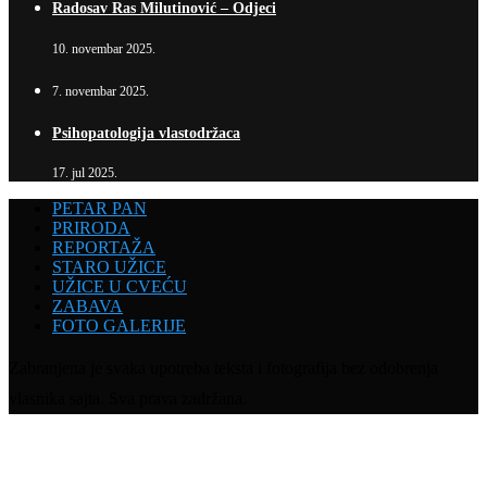
Radosav Ras Milutinović – Odjeci
10. novembar 2025.
7. novembar 2025.
Psihopatologija vlastodržaca
17. jul 2025.
PETAR PAN
PRIRODA
REPORTAŽA
STARO UŽICE
UŽICE U CVEĆU
ZABAVA
FOTO GALERIJE
Zabranjena je svaka upotreba teksta i fotografija bez odobrenja
vlasnika sajta. Sva prava zadržana.