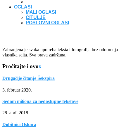
OGLASI
MALI OGLASI
ČITULJE
POSLOVNI OGLASI
Zabranjena je svaka upotreba teksta i fotografija bez odobrenja
vlasnika sajta. Sva prava zadržana.
Pročitajte i ovo
x
Drugačije čitanje Šekspira
3. februar 2020.
Sedam miliona za nedostupne tekstove
28. april 2018.
Dobitnici Oskara