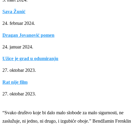
Sava Žunić
24. februar 2024.
Dragan Jovanović pomen
24. januar 2024.
Užice je grad u odumiranju
27. oktobar 2023.
Rat nije film
27. oktobar 2023.
“Svako društvo koje bi dalo malo slobode za malo sigurnosti, ne
zaslužuje, ni jedno, ni drugo, i izgubiće oboje.” Bendžamin Frenklin