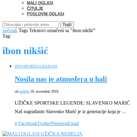
MALI OGLASI
ČITULJE
POSLOVNI OGLASI
Traži
početak
Tags
Tekstovi označeni sa "ibon nikšić"
Tag:
ibon nikšić
INFO
SPORT
SUGRAĐANI
Nosila nas je atmosfera u hali
od
nedelja
18. novembar 2016.
UŽIČKE SPORTSKE LEGENDE: SLAVENKO MARIĆ
Naš sugrađanin Slavenko Marić je iz generacije koja je …
0
Facebook
Twitter
Pinterest
Email