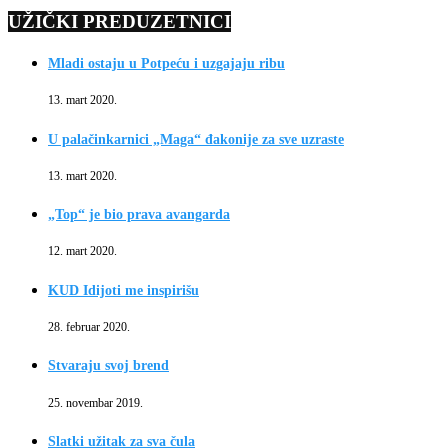
UŽIČKI PREDUZETNICI
Mladi ostaju u Potpeću i uzgajaju ribu
13. mart 2020.
U palačinkarnici „Maga“ đakonije za sve uzraste
13. mart 2020.
„Top“ je bio prava avangarda
12. mart 2020.
KUD Idijoti me inspirišu
28. februar 2020.
Stvaraju svoj brend
25. novembar 2019.
Slatki užitak za sva čula