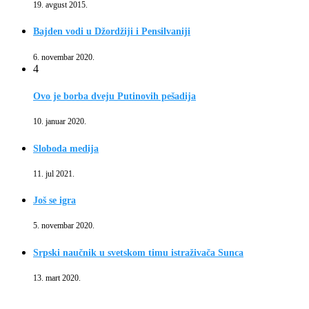
19. avgust 2015.
Bajden vodi u Džordžiji i Pensilvaniji
6. novembar 2020.
4
Ovo je borba dveju Putinovih pešadija
10. januar 2020.
Sloboda medija
11. jul 2021.
Još se igra
5. novembar 2020.
Srpski naučnik u svetskom timu istraživača Sunca
13. mart 2020.