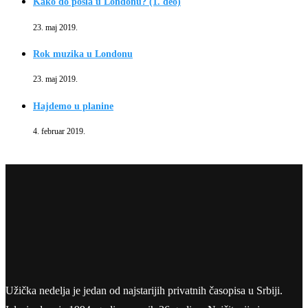
Kako do posla u Londonu? (1. deo)
23. maj 2019.
Rok muzika u Londonu
23. maj 2019.
Hajdemo u planine
4. februar 2019.
Užička nedelja je jedan od najstarijih privatnih časopisa u Srbiji.