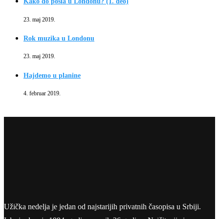
Kako do posla u Londonu? (1. deo)
23. maj 2019.
Rok muzika u Londonu
23. maj 2019.
Hajdemo u planine
4. februar 2019.
Užička nedelja je jedan od najstarijih privatnih časopisa u Srbiji.