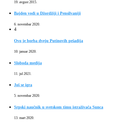
19. avgust 2015.
Bajden vodi u Džordžiji i Pensilvaniji
6. novembar 2020.
4
Ovo je borba dveju Putinovih pešadija
10. januar 2020.
Sloboda medija
11. jul 2021.
Još se igra
5. novembar 2020.
Srpski naučnik u svetskom timu istraživača Sunca
13. mart 2020.