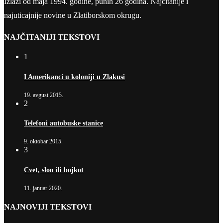
Izlazi od maja 1994. godine, punih 26 godina. Najčitanije i
najuticajnije novine u Zlatiborskom okrugu.
NAJČITANIJI TEKSTOVI
1
I Amerikanci u koloniji u Zlakusi
19. avgust 2015.
2
Telefoni autobuske stanice
9. oktobar 2015.
3
Cvet, slon ili bojkot
11. januar 2020.
NAJNOVIJI TEKSTOVI