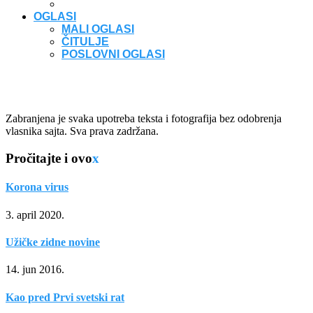
OGLASI
MALI OGLASI
ČITULJE
POSLOVNI OGLASI
Zabranjena je svaka upotreba teksta i fotografija bez odobrenja
vlasnika sajta. Sva prava zadržana.
Pročitajte i ovo
x
Korona virus
3. april 2020.
Užičke zidne novine
14. jun 2016.
Kao pred Prvi svetski rat