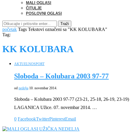
MALI OGLASI
ČITULJE
POSLOVNI OGLASI
Traži
početak
Tags
Tekstovi označeni sa "KK KOLUBARA"
Tag:
KK KOLUBARA
AKTUELNO
SPORT
Sloboda – Kolubara 2003 97-77
od
nedelja
10. novembar 2014.
Sloboda – Kolubara 2003 97-77 (23-21, 25-18, 26-19, 23-19)
LAGANICA Užice. 07. novembar 2014. …
0
Facebook
Twitter
Pinterest
Email