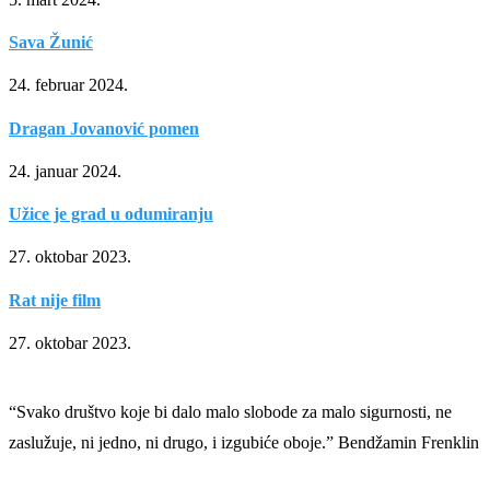
Sava Žunić
24. februar 2024.
Dragan Jovanović pomen
24. januar 2024.
Užice je grad u odumiranju
27. oktobar 2023.
Rat nije film
27. oktobar 2023.
“Svako društvo koje bi dalo malo slobode za malo sigurnosti, ne
zaslužuje, ni jedno, ni drugo, i izgubiće oboje.” Bendžamin Frenklin