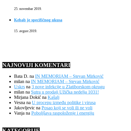
25. novembar 2019.
Kebab je specifičnog ukusa
15. avgust 2019.
NAJNOVIJI KOMENTARI
Bata D.
na
IN MEMORIAM – Stevan Mirković
milan
na
IN MEMORIAM – Stevan Mirković
Uskrs
na
3 nove infekcije u Zlatiborskom okrugu
milan
na
Sutra u prodaji Užička nedelja 1031!
Mirjana Dokić
na
Kašalj
Vesna
na
U procepu između politike i virusa
Jakovljevic
na
Posao koji se voli ili ne voli
Vanja
na
Poboljšava raspoloženje i energiju
KATEGORIJE