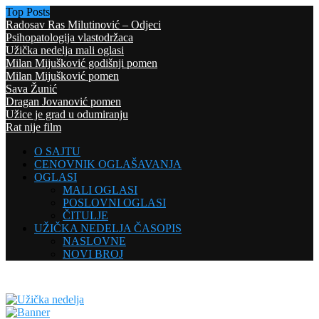
Top Posts
Radosav Ras Milutinović – Odjeci
Psihopatologija vlastodržaca
Užička nedelja mali oglasi
Milan Mijušković godišnji pomen
Milan Mijušković pomen
Sava Žunić
Dragan Jovanović pomen
Užice je grad u odumiranju
Rat nije film
O SAJTU
CENOVNIK OGLAŠAVANJA
OGLASI
MALI OGLASI
POSLOVNI OGLASI
ČITULJE
UŽIČKA NEDELJA ČASOPIS
NASLOVNE
NOVI BROJ