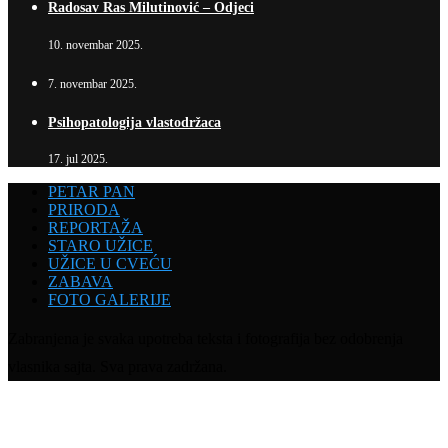
Radosav Ras Milutinović – Odjeci
10. novembar 2025.
7. novembar 2025.
Psihopatologija vlastodržaca
17. jul 2025.
PETAR PAN
PRIRODA
REPORTAŽA
STARO UŽICE
UŽICE U CVEĆU
ZABAVA
FOTO GALERIJE
Zabranjena je svaka upotreba teksta i fotografija bez odobrenja
vlasnika sajta. Sva prava zadržana.