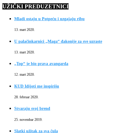
UŽIČKI PREDUZETNICI
Mladi ostaju u Potpeću i uzgajaju ribu
13. mart 2020.
U palačinkarnici „Maga“ đakonije za sve uzraste
13. mart 2020.
„Top“ je bio prava avangarda
12. mart 2020.
KUD Idijoti me inspirišu
28. februar 2020.
Stvaraju svoj brend
25. novembar 2019.
Slatki užitak za sva čula