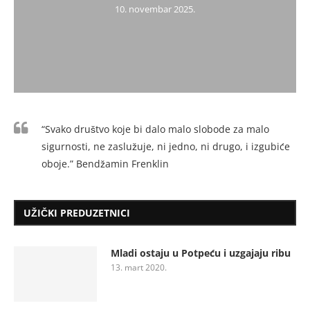
10. novembar 2025.
“Svako društvo koje bi dalo malo slobode za malo
sigurnosti, ne zaslužuje, ni jedno, ni drugo, i izgubiće
oboje.” Bendžamin Frenklin
UŽIČKI PREDUZETNICI
Mladi ostaju u Potpeću i uzgajaju ribu
13. mart 2020.