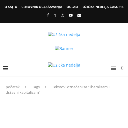
O SAJTU
CENOVNIK OGLAŠAVANJA
OGLASI
UŽIČKA NEDELJA ČASOPIS
početak
Tags
Tekstovi označeni sa "liberalizam i
državni kapitalizam"