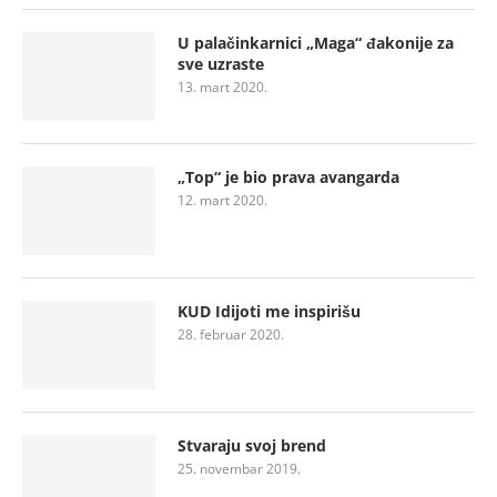
U palačinkarnici „Maga“ đakonije za
sve uzraste
13. mart 2020.
„Top“ je bio prava avangarda
12. mart 2020.
KUD Idijoti me inspirišu
28. februar 2020.
Stvaraju svoj brend
25. novembar 2019.