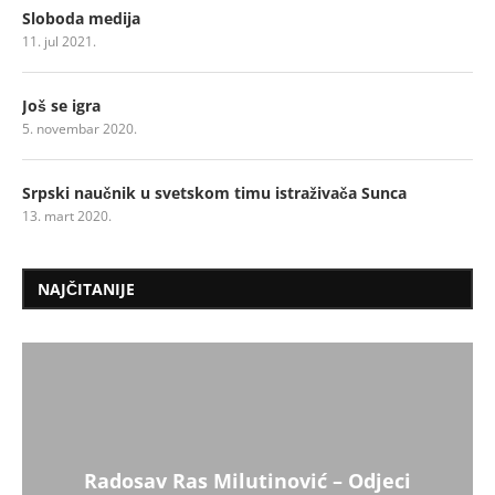
Sloboda medija
11. jul 2021.
Još se igra
5. novembar 2020.
Srpski naučnik u svetskom timu istraživača Sunca
13. mart 2020.
NAJČITANIJE
Radosav Ras Milutinović – Odjeci