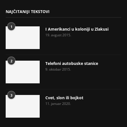
NAJČITANIJI TEKSTOVI
1
I Amerikanci u koloniji u Zlakusi
19. avgust 2015.
2
Telefoni autobuske stanice
9. oktobar 2015.
3
Cvet, slon ili bojkot
11. januar 2020.