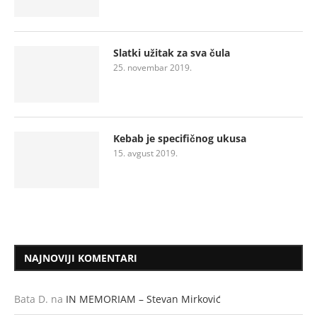
Slatki užitak za sva čula
25. novembar 2019.
Kebab je specifičnog ukusa
15. avgust 2019.
NAJNOVIJI KOMENTARI
Bata D.
na
IN MEMORIAM – Stevan Mirković