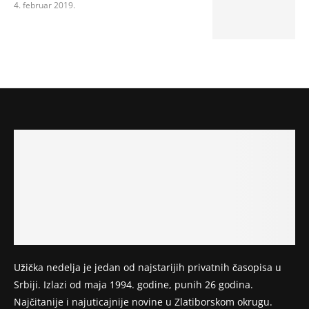
4. februar 2019.
Užička nedelja je jedan od najstarijih privatnih časopisa u
Srbiji. Izlazi od maja 1994. godine, punih 26 godina.
Najčitanije i najuticajnije novine u Zlatiborskom okrugu.