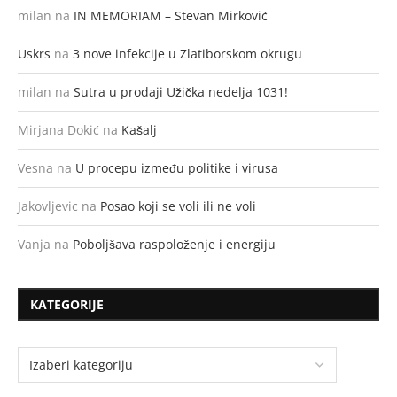
milan
na
IN MEMORIAM – Stevan Mirković
Uskrs
na
3 nove infekcije u Zlatiborskom okrugu
milan
na
Sutra u prodaji Užička nedelja 1031!
Mirjana Dokić
na
Kašalj
Vesna
na
U procepu između politike i virusa
Jakovljevic
na
Posao koji se voli ili ne voli
Vanja
na
Poboljšava raspoloženje i energiju
KATEGORIJE