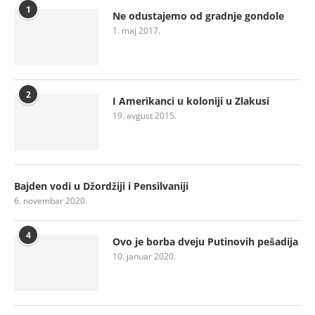
1
Ne odustajemo od gradnje gondole
1. maj 2017.
2
I Amerikanci u koloniji u Zlakusi
19. avgust 2015.
Bajden vodi u Džordžiji i Pensilvaniji
6. novembar 2020.
4
Ovo je borba dveju Putinovih pešadija
10. januar 2020.