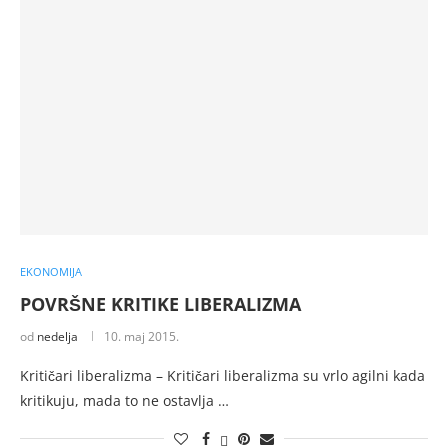
EKONOMIJA
POVRŠNE KRITIKE LIBERALIZMA
od
nedelja
10. maj 2015.
Kritičari liberalizma – Kritičari liberalizma su vrlo agilni kada
kritikuju, mada to ne ostavlja …