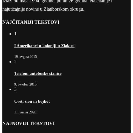
Izlazi od maja 1994. godine, punih 26 godina. Najčitanije i
najuticajnije novine u Zlatiborskom okrugu.
NAJČITANIJI TEKSTOVI
1
I Amerikanci u koloniji u Zlakusi
19. avgust 2015.
2
Telefoni autobuske stanice
9. oktobar 2015.
3
Cvet, slon ili bojkot
11. januar 2020.
NAJNOVIJI TEKSTOVI