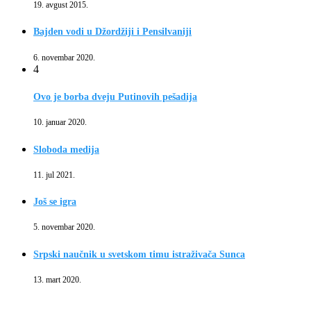
19. avgust 2015.
Bajden vodi u Džordžiji i Pensilvaniji
6. novembar 2020.
4
Ovo je borba dveju Putinovih pešadija
10. januar 2020.
Sloboda medija
11. jul 2021.
Još se igra
5. novembar 2020.
Srpski naučnik u svetskom timu istraživača Sunca
13. mart 2020.