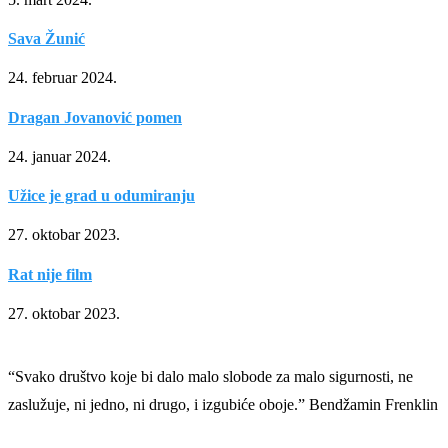
Sava Žunić
24. februar 2024.
Dragan Jovanović pomen
24. januar 2024.
Užice je grad u odumiranju
27. oktobar 2023.
Rat nije film
27. oktobar 2023.
“Svako društvo koje bi dalo malo slobode za malo sigurnosti, ne
zaslužuje, ni jedno, ni drugo, i izgubiće oboje.” Bendžamin Frenklin