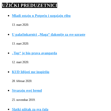
UŽIČKI PREDUZETNICI
Mladi ostaju u Potpeću i uzgajaju ribu
13. mart 2020.
U palačinkarnici „Maga“ đakonije za sve uzraste
13. mart 2020.
„Top“ je bio prava avangarda
12. mart 2020.
KUD Idijoti me inspirišu
28. februar 2020.
Stvaraju svoj brend
25. novembar 2019.
Slatki užitak za sva čula