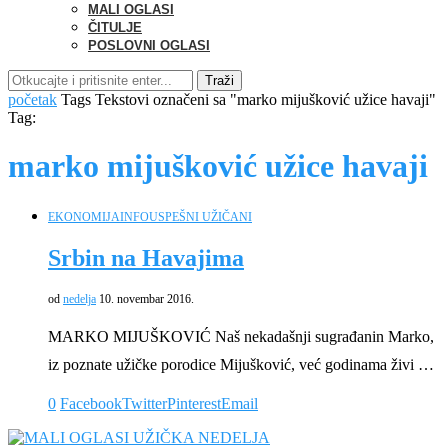
MALI OGLASI
ČITULJE
POSLOVNI OGLASI
Traži
početak
Tags
Tekstovi označeni sa "marko mijušković užice havaji"
Tag:
marko mijušković užice havaji
EKONOMIJA
INFO
USPEŠNI UŽIČANI
Srbin na Havajima
od
nedelja
10. novembar 2016.
MARKO MIJUŠKOVIĆ Naš nekadašnji sugrađanin Marko,
iz poznate užičke porodice Mijušković, već godinama živi …
0
Facebook
Twitter
Pinterest
Email