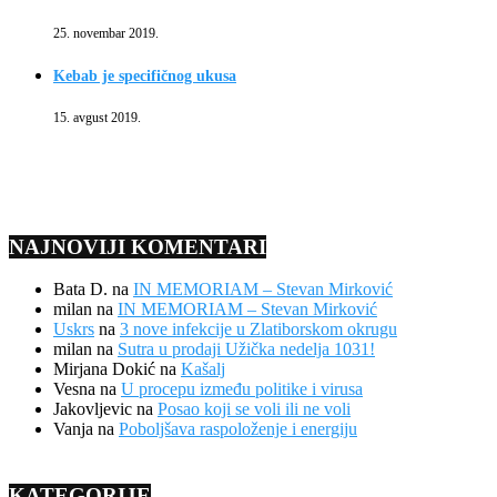
25. novembar 2019.
Kebab je specifičnog ukusa
15. avgust 2019.
NAJNOVIJI KOMENTARI
Bata D.
na
IN MEMORIAM – Stevan Mirković
milan
na
IN MEMORIAM – Stevan Mirković
Uskrs
na
3 nove infekcije u Zlatiborskom okrugu
milan
na
Sutra u prodaji Užička nedelja 1031!
Mirjana Dokić
na
Kašalj
Vesna
na
U procepu između politike i virusa
Jakovljevic
na
Posao koji se voli ili ne voli
Vanja
na
Poboljšava raspoloženje i energiju
KATEGORIJE