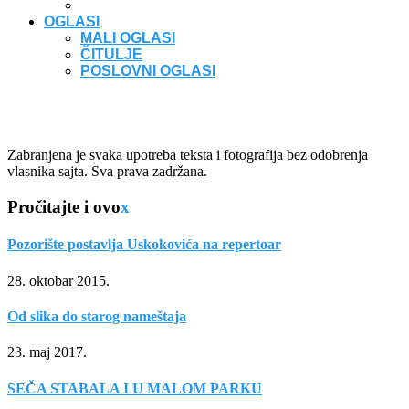
OGLASI
MALI OGLASI
ČITULJE
POSLOVNI OGLASI
Zabranjena je svaka upotreba teksta i fotografija bez odobrenja
vlasnika sajta. Sva prava zadržana.
Pročitajte i ovo
x
Pozorište postavlja Uskokovića na repertoar
28. oktobar 2015.
Od slika do starog nameštaja
23. maj 2017.
SEČA STABALA I U MALOM PARKU