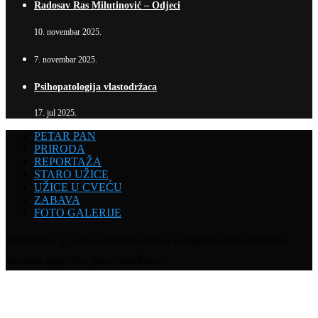
Radosav Ras Milutinović – Odjeci
10. novembar 2025.
7. novembar 2025.
Psihopatologija vlastodržaca
17. jul 2025.
PETAR PAN
PRIRODA
REPORTAŽA
STARO UŽICE
UŽICE U CVEĆU
ZABAVA
FOTO GALERIJE
Zabranjena je svaka upotreba teksta i fotografija bez odobrenja
vlasnika sajta. Sva prava zadržana.