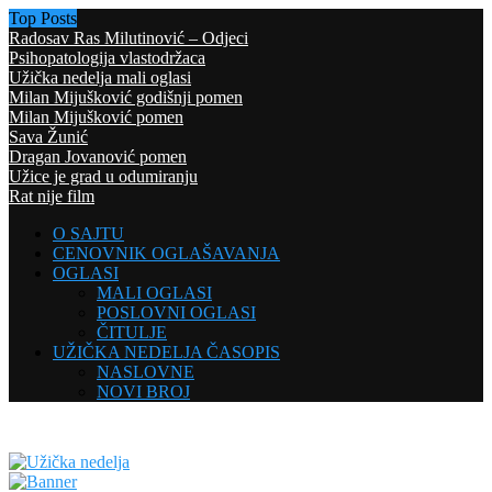
Top Posts
Radosav Ras Milutinović – Odjeci
Psihopatologija vlastodržaca
Užička nedelja mali oglasi
Milan Mijušković godišnji pomen
Milan Mijušković pomen
Sava Žunić
Dragan Jovanović pomen
Užice je grad u odumiranju
Rat nije film
O SAJTU
CENOVNIK OGLAŠAVANJA
OGLASI
MALI OGLASI
POSLOVNI OGLASI
ČITULJE
UŽIČKA NEDELJA ČASOPIS
NASLOVNE
NOVI BROJ