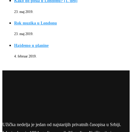
Kako do posla u Londonu? (1. deo)
23. maj 2019.
Rok muzika u Londonu
23. maj 2019.
Hajdemo u planine
4. februar 2019.
Užička nedelja je jedan od najstarijih privatnih časopisa u Srbiji.