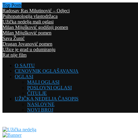
Top Posts
Radosav Ras Milutinović – Odjeci
Psihopatologija vlastodržaca
Užička nedelja mali oglasi
Milan Mijušković godišnji pomen
Milan Mijušković pomen
Sava Žunić
Dragan Jovanović pomen
Užice je grad u odumiranju
Rat nije film
O SAJTU
CENOVNIK OGLAŠAVANJA
OGLASI
MALI OGLASI
POSLOVNI OGLASI
ČITULJE
UŽIČKA NEDELJA ČASOPIS
NASLOVNE
NOVI BROJ