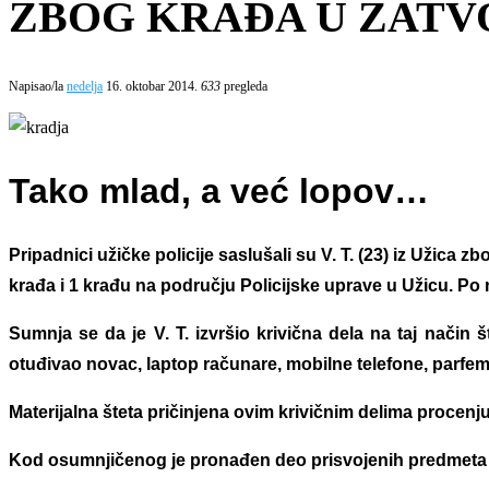
ZBOG KRAĐA U ZATV
Napisao/la
nedelja
16. oktobar 2014.
633
pregleda
Ta
ko mlad, a već lopov…
Pripadnici užičke policije saslušali su V. T. (23) iz Užica
krađa i 1 krađu na području Policijske uprave u Užicu. Po
Sumnja se da je V. T. izvršio krivična dela na taj način 
otuđivao novac, laptop računare, mobilne telefone, parfem
Materijalna šteta pričinjena ovim krivičnim delima procenj
Kod osumnjičenog je pronađen deo prisvojenih predmeta ko