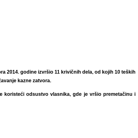
a 2014. godine izvršio 11 krivičnih dela, od kojih 10 teških
žavanje kazne zatvora.
će koristeći odsustvo vlasnika, gde je vršio premetačinu i