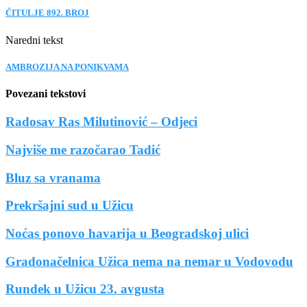
ČITULJE 892. BROJ
Naredni tekst
AMBROZIJA NA PONIKVAMA
Povezani tekstovi
Radosav Ras Milutinović – Odjeci
Najviše me razočarao Tadić
Bluz sa vranama
Prekršajni sud u Užicu
Noćas ponovo havarija u Beogradskoj ulici
Gradonačelnica Užica nema na nemar u Vodovodu
Rundek u Užicu 23. avgusta