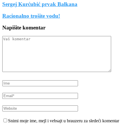
Sergej Kurćubić prvak Balkana
Racionalno trošite vodu!
Napišite komentar
Snimi moje ime, mejl i vebsajt u brauzeru za sledeći komentar