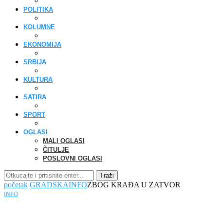
POLITIKA
KOLUMNE
EKONOMIJA
SRBIJA
KULTURA
SATIRA
SPORT
OGLASI
MALI OGLASI
ČITULJE
POSLOVNI OGLASI
Traži
početak
GRADSKA
INFO
ZBOG KRAĐA U ZATVOR
INFO