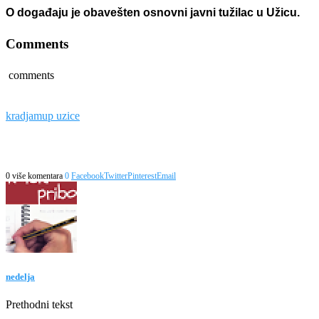
O događaju je obavešten osnovni javni tužilac u Užicu.
Comments
comments
kradja
mup uzice
0 više komentara
0
Facebook
Twitter
Pinterest
Email
nedelja
Prethodni tekst