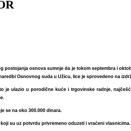
OR
 zbog postojanja osnova sumnje da je tokom septembra i oktobr
 naredbi Osnovnog suda u Užicu, lice je sprovedeno na izdr
što je ulazio u porodične kuće i trgovinske radnje, najčeš
e.
uje se na oko 300.000 dinara.
ji su uz potvrdu privremeno oduzeti i vraćeni vlasnicima.