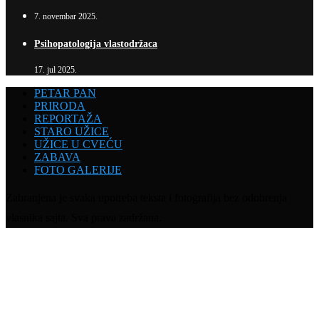
7. novembar 2025.
Psihopatologija vlastodržaca
17. jul 2025.
PETAR PAN
PRIRODA
REPORTAŽA
STARO UŽICE
UŽICE U CVEĆU
ZABAVA
FOTO GALERIJE
Zabranjena je svaka upotreba teksta i fotografija bez odobrenja
vlasnika sajta. Sva prava zadržana.