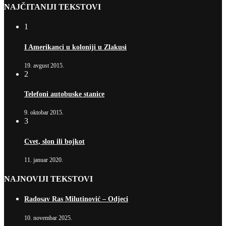
NAJČITANIJI TEKSTOVI
1
I Amerikanci u koloniji u Zlakusi
19. avgust 2015.
2
Telefoni autobuske stanice
9. oktobar 2015.
3
Cvet, slon ili bojkot
11. januar 2020.
NAJNOVIJI TEKSTOVI
Radosav Ras Milutinović – Odjeci
10. novembar 2025.