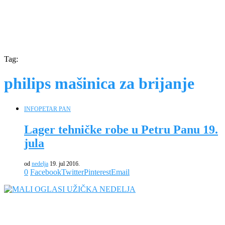
Tag:
philips mašinica za brijanje
INFO
PETAR PAN
Lager tehničke robe u Petru Panu 19.
jula
od
nedelja
19. jul 2016.
0
Facebook
Twitter
Pinterest
Email