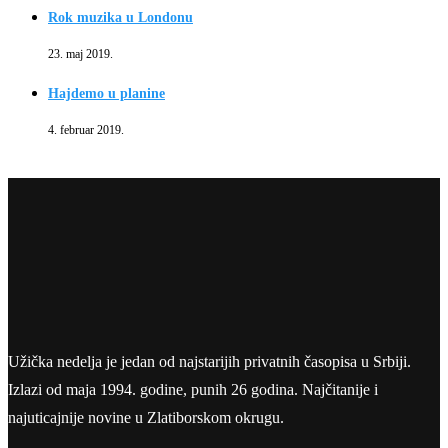
Rok muzika u Londonu
23. maj 2019.
Hajdemo u planine
4. februar 2019.
Užička nedelja je jedan od najstarijih privatnih časopisa u Srbiji.
Izlazi od maja 1994. godine, punih 26 godina. Najčitanije i
najuticajnije novine u Zlatiborskom okrugu.