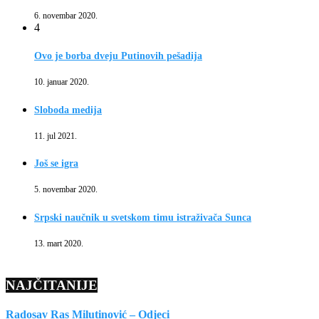
6. novembar 2020.
4
Ovo je borba dveju Putinovih pešadija
10. januar 2020.
Sloboda medija
11. jul 2021.
Još se igra
5. novembar 2020.
Srpski naučnik u svetskom timu istraživača Sunca
13. mart 2020.
NAJČITANIJE
Radosav Ras Milutinović – Odjeci