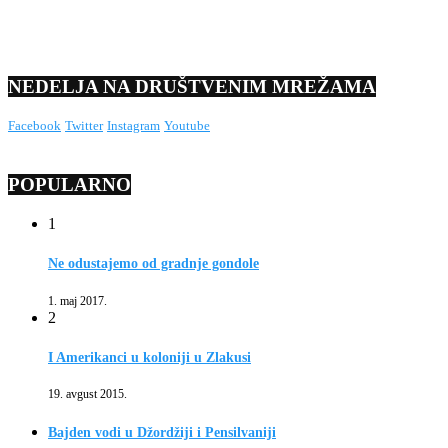
NEDELJA NA DRUŠTVENIM MREŽAMA
Facebook
Twitter
Instagram
Youtube
POPULARNO
1
Ne odustajemo od gradnje gondole
1. maj 2017.
2
I Amerikanci u koloniji u Zlakusi
19. avgust 2015.
Bajden vodi u Džordžiji i Pensilvaniji