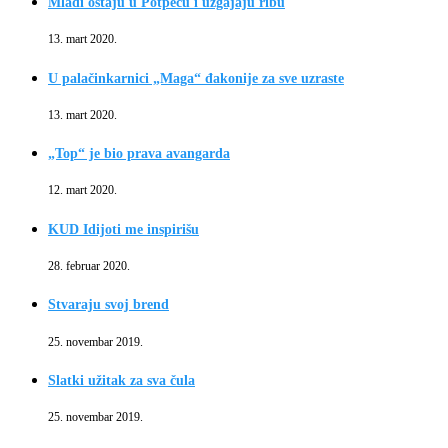
Mladi ostaju u Potpeću i uzgajaju ribu
13. mart 2020.
U palačinkarnici „Maga“ đakonije za sve uzraste
13. mart 2020.
„Top“ je bio prava avangarda
12. mart 2020.
KUD Idijoti me inspirišu
28. februar 2020.
Stvaraju svoj brend
25. novembar 2019.
Slatki užitak za sva čula
25. novembar 2019.