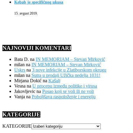
Kebab je specifičnog ukusa
15. avgust 2019.
NAJNOVIJI KOMENTARI
Bata D.
na
IN MEMORIAM – Stevan Mirković
milan
na
IN MEMORIAM – Stevan Mirković
Uskrs
na
3 nove infekcije u Zlatiborskom okrugu
milan
na
Sutra u prodaji Užička nedelja 1031!
Mirjana Dokić
na
Kašalj
Vesna
na
U procepu između politike i virusa
Jakovljevic
na
Posao koji se voli ili ne voli
Vanja
na
Poboljšava raspoloženje i energiju
KATEGORIJE
KATEGORIJE