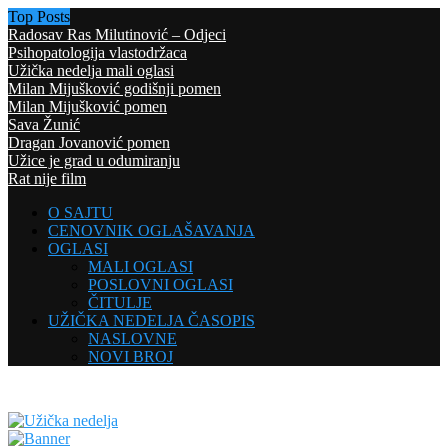
Top Posts
Radosav Ras Milutinović – Odjeci
Psihopatologija vlastodržaca
Užička nedelja mali oglasi
Milan Mijušković godišnji pomen
Milan Mijušković pomen
Sava Žunić
Dragan Jovanović pomen
Užice je grad u odumiranju
Rat nije film
O SAJTU
CENOVNIK OGLAŠAVANJA
OGLASI
MALI OGLASI
POSLOVNI OGLASI
ČITULJE
UŽIČKA NEDELJA ČASOPIS
NASLOVNE
NOVI BROJ