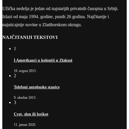
Užička nedelja je jedan od najstarijih privatnih časopisa u Srbiji.
Izlazi od maja 1994. godine, punih 26 godina. Najčitanije i
najuticajnije novine u Zlatiborskom okrugu.
NAJČITANIJI TEKSTOVI
1
I Amerikanci u koloniji u Zlakusi
19. avgust 2015.
2
Telefoni autobuske stanice
9. oktobar 2015.
3
Cvet, slon ili bojkot
11. januar 2020.