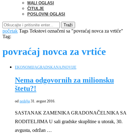
MALI OGLASI
ČITULJE
POSLOVNI OGLASI
Traži
početak
Tags
Tekstovi označeni sa "povraćaj novca za vrtiće"
Tag:
povraćaj novca za vrtiće
EKONOMIJA
GRADSKA
NAJNOVIJE
Nema odgovornih za milionsku
štetu?!
od
nedelja
31. avgust 2016.
SASTANAK ZAMENIKA GRADONAČELNIKA SA
RODITELJIMA U sali gradske skupštine u utorak, 30.
avgusta, održan …