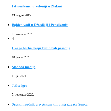
I Amerikanci u koloniji u Zlakusi
19. avgust 2015.
Bajden vodi u Džordžiji i Pensilvaniji
6. novembar 2020.
4
Ovo je borba dveju Putinovih pešadija
10. januar 2020.
Sloboda medija
11. jul 2021.
Još se igra
5. novembar 2020.
Srpski naučnik u svetskom timu istraživača Sunca