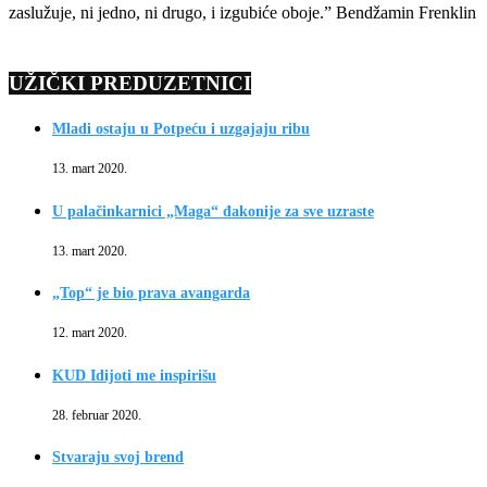
zaslužuje, ni jedno, ni drugo, i izgubiće oboje.” Bendžamin Frenklin
UŽIČKI PREDUZETNICI
Mladi ostaju u Potpeću i uzgajaju ribu
13. mart 2020.
U palačinkarnici „Maga“ đakonije za sve uzraste
13. mart 2020.
„Top“ je bio prava avangarda
12. mart 2020.
KUD Idijoti me inspirišu
28. februar 2020.
Stvaraju svoj brend