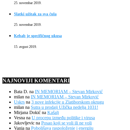
25. novembar 2019.
Slatki užitak za sva čula
25. novembar 2019.
Kebab je specifičnog ukusa
15. avgust 2019.
NAJNOVIJI KOMENTARI
Bata D.
na
IN MEMORIAM – Stevan Mirković
milan
na
IN MEMORIAM – Stevan Mirković
Uskrs
na
3 nove infekcije u Zlatiborskom okrugu
milan
na
Sutra u prodaji Užička nedelja 1031!
Mirjana Dokić
na
Kašalj
Vesna
na
U procepu između politike i virusa
Jakovljevic
na
Posao koji se voli ili ne voli
Vanja
na
Poboljšava raspoloženje i energiju