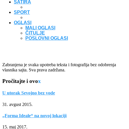
SATIRA
SPORT
OGLASI
MALI OGLASI
ČITULJE
POSLOVNI OGLASI
Zabranjena je svaka upotreba teksta i fotografija bez odobrenja
vlasnika sajta. Sva prava zadržana.
Pročitajte i ovo
x
U utorak Sevojno bez vode
31. avgust 2015.
„Forma Ideale“ na novoj lokaciji
15. maj 2017.