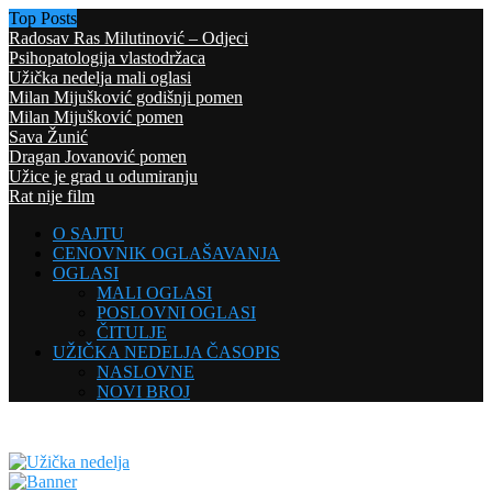
Top Posts
Radosav Ras Milutinović – Odjeci
Psihopatologija vlastodržaca
Užička nedelja mali oglasi
Milan Mijušković godišnji pomen
Milan Mijušković pomen
Sava Žunić
Dragan Jovanović pomen
Užice je grad u odumiranju
Rat nije film
O SAJTU
CENOVNIK OGLAŠAVANJA
OGLASI
MALI OGLASI
POSLOVNI OGLASI
ČITULJE
UŽIČKA NEDELJA ČASOPIS
NASLOVNE
NOVI BROJ