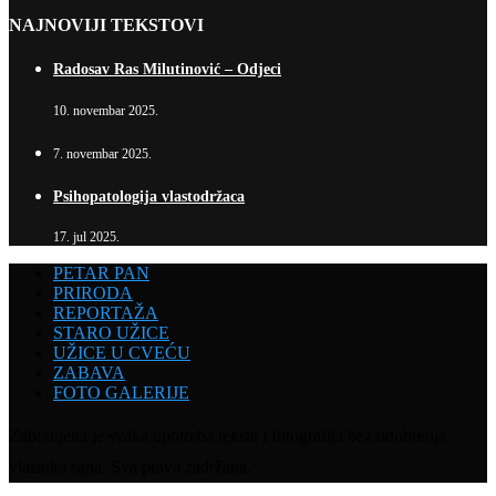
NAJNOVIJI TEKSTOVI
Radosav Ras Milutinović – Odjeci
10. novembar 2025.
7. novembar 2025.
Psihopatologija vlastodržaca
17. jul 2025.
PETAR PAN
PRIRODA
REPORTAŽA
STARO UŽICE
UŽICE U CVEĆU
ZABAVA
FOTO GALERIJE
Zabranjena je svaka upotreba teksta i fotografija bez odobrenja
vlasnika sajta. Sva prava zadržana.