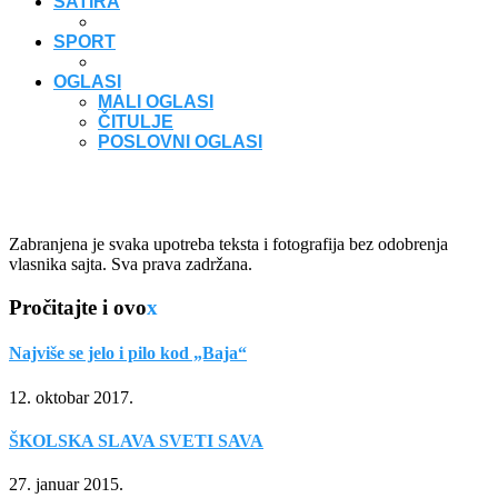
SATIRA
SPORT
OGLASI
MALI OGLASI
ČITULJE
POSLOVNI OGLASI
Zabranjena je svaka upotreba teksta i fotografija bez odobrenja
vlasnika sajta. Sva prava zadržana.
Pročitajte i ovo
x
Najviše se jelo i pilo kod „Baja“
12. oktobar 2017.
ŠKOLSKA SLAVA SVETI SAVA
27. januar 2015.