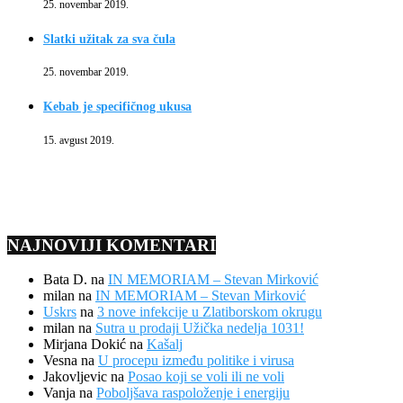
25. novembar 2019.
Slatki užitak za sva čula
25. novembar 2019.
Kebab je specifičnog ukusa
15. avgust 2019.
NAJNOVIJI KOMENTARI
Bata D.
na
IN MEMORIAM – Stevan Mirković
milan
na
IN MEMORIAM – Stevan Mirković
Uskrs
na
3 nove infekcije u Zlatiborskom okrugu
milan
na
Sutra u prodaji Užička nedelja 1031!
Mirjana Dokić
na
Kašalj
Vesna
na
U procepu između politike i virusa
Jakovljevic
na
Posao koji se voli ili ne voli
Vanja
na
Poboljšava raspoloženje i energiju