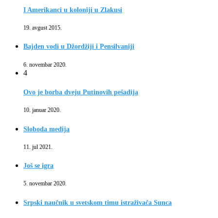
I Amerikanci u koloniji u Zlakusi
19. avgust 2015.
Bajden vodi u Džordžiji i Pensilvaniji
6. novembar 2020.
4
Ovo je borba dveju Putinovih pešadija
10. januar 2020.
Sloboda medija
11. jul 2021.
Još se igra
5. novembar 2020.
Srpski naučnik u svetskom timu istraživača Sunca