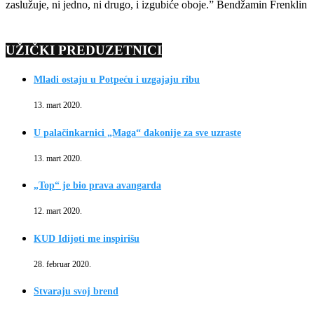
zaslužuje, ni jedno, ni drugo, i izgubiće oboje.” Bendžamin Frenklin
UŽIČKI PREDUZETNICI
Mladi ostaju u Potpeću i uzgajaju ribu
13. mart 2020.
U palačinkarnici „Maga“ đakonije za sve uzraste
13. mart 2020.
„Top“ je bio prava avangarda
12. mart 2020.
KUD Idijoti me inspirišu
28. februar 2020.
Stvaraju svoj brend