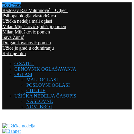
Top Posts
Radosav Ras Milutinović – Odjeci
Psihopatologija vlastodržaca
Užička nedelja mali oglasi
Milan Mijušković godišnji pomen
Milan Mijušković pomen
Sava Žunić
Dragan Jovanović pomen
Užice je grad u odumiranju
Rat nije film
O SAJTU
CENOVNIK OGLAŠAVANJA
OGLASI
MALI OGLASI
POSLOVNI OGLASI
ČITULJE
UŽIČKA NEDELJA ČASOPIS
NASLOVNE
NOVI BROJ