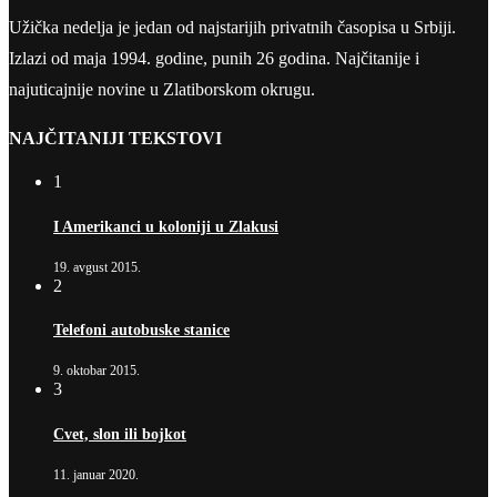
Užička nedelja je jedan od najstarijih privatnih časopisa u Srbiji.
Izlazi od maja 1994. godine, punih 26 godina. Najčitanije i
najuticajnije novine u Zlatiborskom okrugu.
NAJČITANIJI TEKSTOVI
1
I Amerikanci u koloniji u Zlakusi
19. avgust 2015.
2
Telefoni autobuske stanice
9. oktobar 2015.
3
Cvet, slon ili bojkot
11. januar 2020.