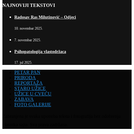
NAJNOVIJI TEKSTOVI
Radosav Ras Milutinović – Odjeci
10. novembar 2025.
7. novembar 2025.
Psihopatologija vlastodržaca
17. jul 2025.
PETAR PAN
PRIRODA
REPORTAŽA
STARO UŽICE
UŽICE U CVEĆU
ZABAVA
FOTO GALERIJE
Zabranjena je svaka upotreba teksta i fotografija bez odobrenja
vlasnika sajta. Sva prava zadržana.