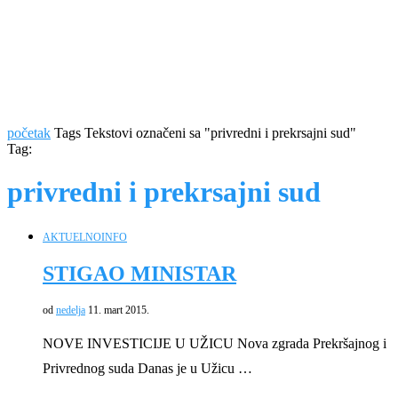
početak
Tags
Tekstovi označeni sa "privredni i prekrsajni sud"
Tag:
privredni i prekrsajni sud
AKTUELNO
INFO
STIGAO MINISTAR
od
nedelja
11. mart 2015.
NOVE INVESTICIJE U UŽICU Nova zgrada Prekršajnog i
Privrednog suda Danas je u Užicu …