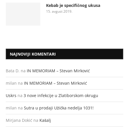
Kebab je specifičnog ukusa
15. avgust 2019.
NAJNOVIJI KOMENTARI
Bata D.
na
IN MEMORIAM – Stevan Mirković
milan
na
IN MEMORIAM – Stevan Mirković
Uskrs
na
3 nove infekcije u Zlatiborskom okrugu
milan
na
Sutra u prodaji Užička nedelja 1031!
Mirjana Dokić
na
Kašalj