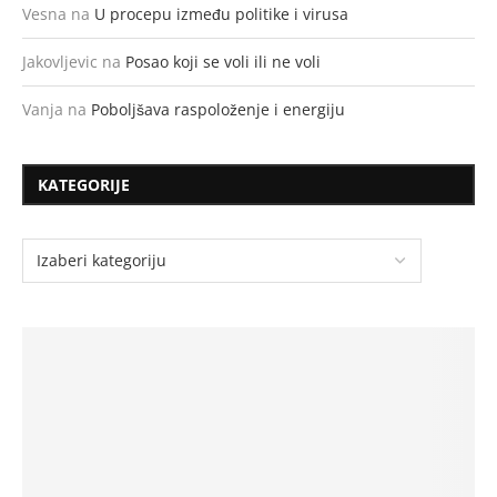
Vesna
na
U procepu između politike i virusa
Jakovljevic
na
Posao koji se voli ili ne voli
Vanja
na
Poboljšava raspoloženje i energiju
KATEGORIJE