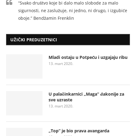
“Svako društvo koje bi dalo malo slobode za malo
sigurnosti, ne zaslužuje, ni jedno, ni drugo, i izgubiće
oboje.” Bendžamin Frenklin
UŽIČKI PREDUZETNICI
Mladi ostaju u Potpeću i uzgajaju ribu
13. mart 2020.
U palačinkarnici „Maga“ đakonije za
sve uzraste
13. mart 2020.
„Top“ je bio prava avangarda