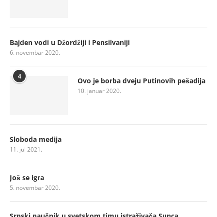
Bajden vodi u Džordžiji i Pensilvaniji
6. novembar 2020.
4
Ovo je borba dveju Putinovih pešadija
10. januar 2020.
Sloboda medija
11. jul 2021.
Još se igra
5. novembar 2020.
Srpski naučnik u svetskom timu istraživača Sunca