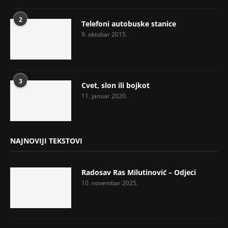
2
Telefoni autobuske stanice
9. oktobar 2015.
3
Cvet, slon ili bojkot
11. januar 2020.
NAJNOVIJI TEKSTOVI
Radosav Ras Milutinović – Odjeci
10. novembar 2025.