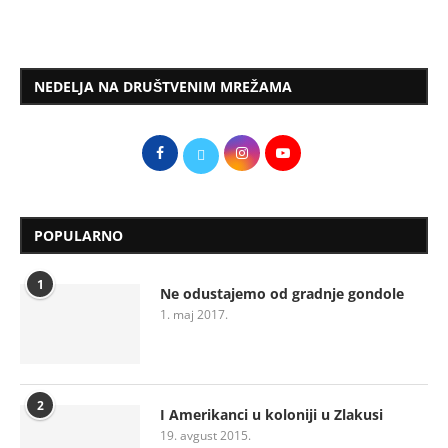
NEDELJA NA DRUŠTVENIM MREŽAMA
POPULARNO
1
Ne odustajemo od gradnje gondole
1. maj 2017.
2
I Amerikanci u koloniji u Zlakusi
19. avgust 2015.