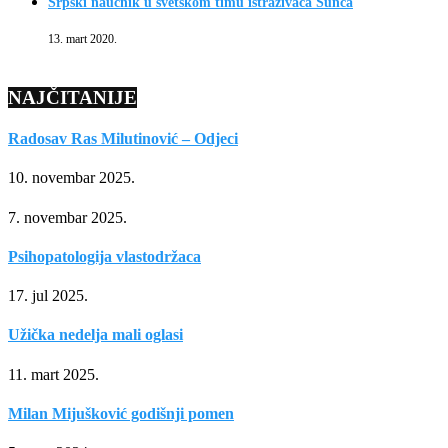
Srpski naučnik u svetskom timu istraživača Sunca
13. mart 2020.
NAJČITANIJE
Radosav Ras Milutinović – Odjeci
10. novembar 2025.
7. novembar 2025.
Psihopatologija vlastodržaca
17. jul 2025.
Užička nedelja mali oglasi
11. mart 2025.
Milan Mijušković godišnji pomen