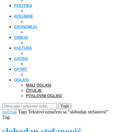
POLITIKA
KOLUMNE
EKONOMIJA
SRBIJA
KULTURA
SATIRA
SPORT
OGLASI
MALI OGLASI
ČITULJE
POSLOVNI OGLASI
Traži
početak
Tags
Tekstovi označeni sa "slobodan stefanović"
Tag:
slobodan stefanović