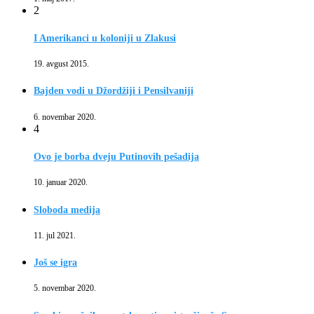
2
I Amerikanci u koloniji u Zlakusi
19. avgust 2015.
Bajden vodi u Džordžiji i Pensilvaniji
6. novembar 2020.
4
Ovo je borba dveju Putinovih pešadija
10. januar 2020.
Sloboda medija
11. jul 2021.
Još se igra
5. novembar 2020.