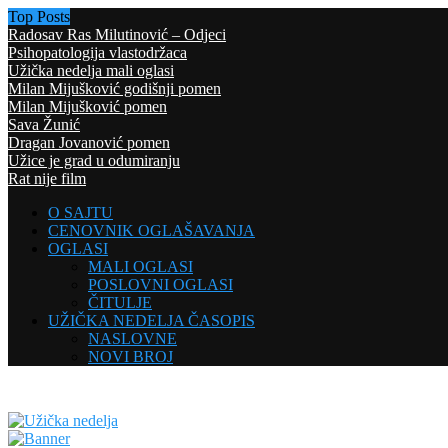
Top Posts
Radosav Ras Milutinović – Odjeci
Psihopatologija vlastodržaca
Užička nedelja mali oglasi
Milan Mijušković godišnji pomen
Milan Mijušković pomen
Sava Žunić
Dragan Jovanović pomen
Užice je grad u odumiranju
Rat nije film
O SAJTU
CENOVNIK OGLAŠAVANJA
OGLASI
MALI OGLASI
POSLOVNI OGLASI
ČITULJE
UŽIČKA NEDELJA ČASOPIS
NASLOVNE
NOVI BROJ