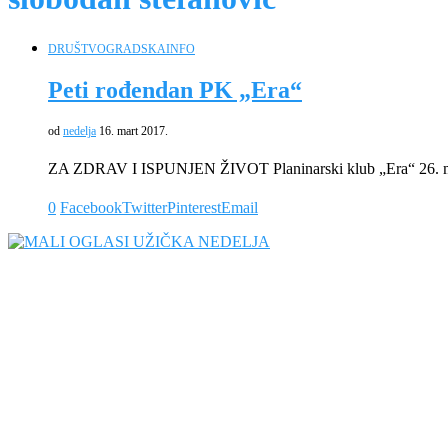
DRUŠTVO
GRADSKA
INFO
Peti rođendan PK „Era“
od
nedelja
16. mart 2017.
ZA ZDRAV I ISPUNJEN ŽIVOT Planinarski klub „Era“ 26. mar
0
Facebook
Twitter
Pinterest
Email