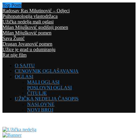
Top Posts
Radosav Ras Milutinović – Odjeci
Psihopatologija vlastodržaca
Užička nedelja mali oglasi
Milan Mijušković godišnji pomen
Milan Mijušković pomen
Sava Žunić
Dragan Jovanović pomen
Užice je grad u odumiranju
Rat nije film
O SAJTU
CENOVNIK OGLAŠAVANJA
OGLASI
MALI OGLASI
POSLOVNI OGLASI
ČITULJE
UŽIČKA NEDELJA ČASOPIS
NASLOVNE
NOVI BROJ