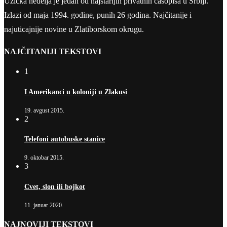
Užička nedelja je jedan od najstarijih privatnih časopisa u Srbiji.
Izlazi od maja 1994. godine, punih 26 godina. Najčitanije i
najuticajnije novine u Zlatiborskom okrugu.
NAJČITANIJI TEKSTOVI
1
I Amerikanci u koloniji u Zlakusi
19. avgust 2015.
2
Telefoni autobuske stanice
9. oktobar 2015.
3
Cvet, slon ili bojkot
11. januar 2020.
NAJNOVIJI TEKSTOVI