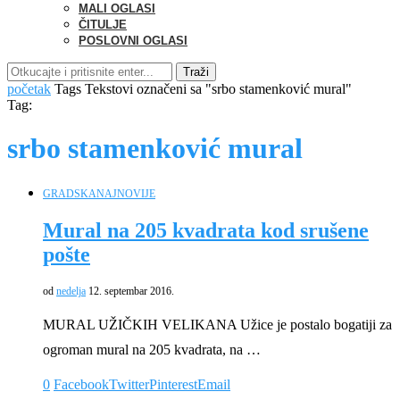
MALI OGLASI
ČITULJE
POSLOVNI OGLASI
Traži
početak
Tags
Tekstovi označeni sa "srbo stamenković mural"
Tag:
srbo stamenković mural
GRADSKA
NAJNOVIJE
Mural na 205 kvadrata kod srušene
pošte
od
nedelja
12. septembar 2016.
MURAL UŽIČKIH VELIKANA Užice je postalo bogatiji za
ogroman mural na 205 kvadrata, na …
0
Facebook
Twitter
Pinterest
Email