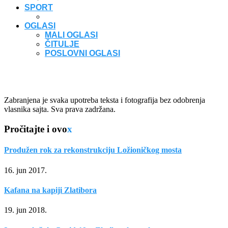
SPORT
OGLASI
MALI OGLASI
ČITULJE
POSLOVNI OGLASI
Zabranjena je svaka upotreba teksta i fotografija bez odobrenja
vlasnika sajta. Sva prava zadržana.
Pročitajte i ovo
x
Produžen rok za rekonstrukciju Ložioničkog mosta
16. jun 2017.
Kafana na kapiji Zlatibora
19. jun 2018.