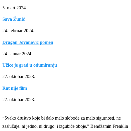
5. mart 2024.
Sava Žunić
24. februar 2024.
Dragan Jovanović pomen
24. januar 2024.
Užice je grad u odumiranju
27. oktobar 2023.
Rat nije film
27. oktobar 2023.
“Svako društvo koje bi dalo malo slobode za malo sigurnosti, ne
zaslužuje, ni jedno, ni drugo, i izgubiće oboje.” Bendžamin Frenklin