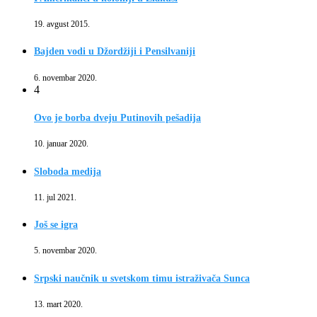
19. avgust 2015.
Bajden vodi u Džordžiji i Pensilvaniji
6. novembar 2020.
4
Ovo je borba dveju Putinovih pešadija
10. januar 2020.
Sloboda medija
11. jul 2021.
Još se igra
5. novembar 2020.
Srpski naučnik u svetskom timu istraživača Sunca
13. mart 2020.