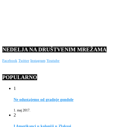
NEDELJA NA DRUŠTVENIM MREŽAMA
Facebook
Twitter
Instagram
Youtube
POPULARNO
1
Ne odustajemo od gradnje gondole
1. maj 2017.
2
I Amerikanci u koloniji u Zlakusi