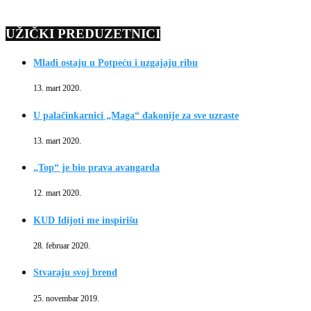
UŽIČKI PREDUZETNICI
Mladi ostaju u Potpeću i uzgajaju ribu
13. mart 2020.
U palačinkarnici „Maga“ đakonije za sve uzraste
13. mart 2020.
„Top“ je bio prava avangarda
12. mart 2020.
KUD Idijoti me inspirišu
28. februar 2020.
Stvaraju svoj brend
25. novembar 2019.