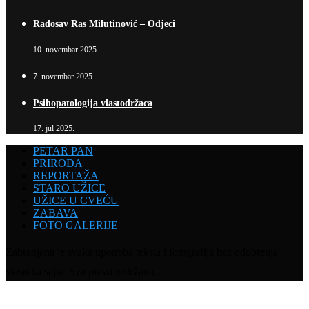
Radosav Ras Milutinović – Odjeci
10. novembar 2025.
7. novembar 2025.
Psihopatologija vlastodržaca
17. jul 2025.
PETAR PAN
PRIRODA
REPORTAŽA
STARO UŽICE
UŽICE U CVEĆU
ZABAVA
FOTO GALERIJE
Zabranjena je svaka upotreba teksta i fotografija bez odobrenja
vlasnika sajta. Sva prava zadržana.