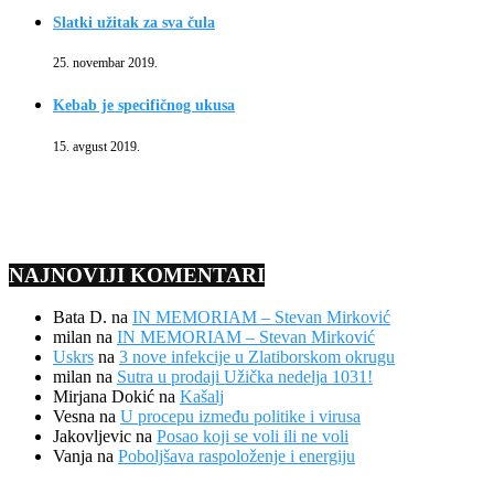
Slatki užitak za sva čula
25. novembar 2019.
Kebab je specifičnog ukusa
15. avgust 2019.
NAJNOVIJI KOMENTARI
Bata D.
na
IN MEMORIAM – Stevan Mirković
milan
na
IN MEMORIAM – Stevan Mirković
Uskrs
na
3 nove infekcije u Zlatiborskom okrugu
milan
na
Sutra u prodaji Užička nedelja 1031!
Mirjana Dokić
na
Kašalj
Vesna
na
U procepu između politike i virusa
Jakovljevic
na
Posao koji se voli ili ne voli
Vanja
na
Poboljšava raspoloženje i energiju