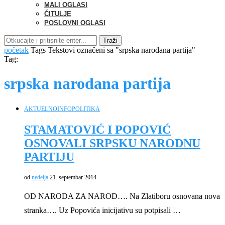
MALI OGLASI
ČITULJE
POSLOVNI OGLASI
Traži
početak
Tags
Tekstovi označeni sa "srpska narodana partija"
Tag:
srpska narodana partija
AKTUELNO
INFO
POLITIKA
STAMATOVIĆ I POPOVIĆ
OSNOVALI SRPSKU NARODNU
PARTIJU
od
nedelja
21. septembar 2014.
OD NARODA ZA NAROD…. Na Zlatiboru osnovana nova
stranka…. Uz Popovića inicijativu su potpisali …