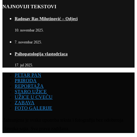
NAJNOVIJI TEKSTOVI
Radosav Ras Milutinović – Odjeci
10. novembar 2025.
7. novembar 2025.
Psihopatologija vlastodržaca
17. jul 2025.
PETAR PAN
PRIRODA
REPORTAŽA
STARO UŽICE
UŽICE U CVEĆU
ZABAVA
FOTO GALERIJE
Zabranjena je svaka upotreba teksta i fotografija bez odobrenja
vlasnika sajta. Sva prava zadržana.