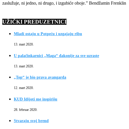
zaslužuje, ni jedno, ni drugo, i izgubiće oboje.” Bendžamin Frenklin
UŽIČKI PREDUZETNICI
Mladi ostaju u Potpeću i uzgajaju ribu
13. mart 2020.
U palačinkarnici „Maga“ đakonije za sve uzraste
13. mart 2020.
„Top“ je bio prava avangarda
12. mart 2020.
KUD Idijoti me inspirišu
28. februar 2020.
Stvaraju svoj brend