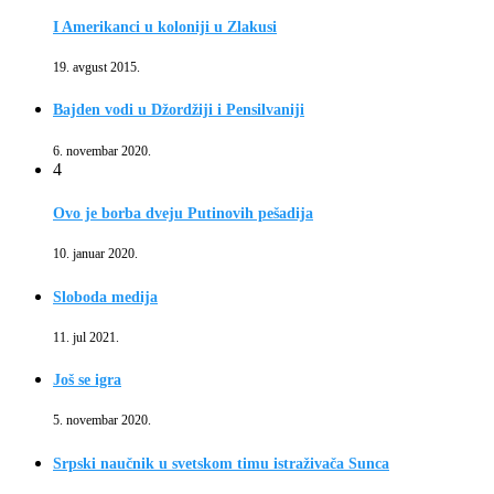
I Amerikanci u koloniji u Zlakusi
19. avgust 2015.
Bajden vodi u Džordžiji i Pensilvaniji
6. novembar 2020.
4
Ovo je borba dveju Putinovih pešadija
10. januar 2020.
Sloboda medija
11. jul 2021.
Još se igra
5. novembar 2020.
Srpski naučnik u svetskom timu istraživača Sunca