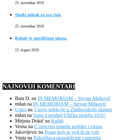
25. novembar 2019.
Slatki užitak za sva čula
25. novembar 2019.
Kebab je specifičnog ukusa
15. avgust 2019.
NAJNOVIJI KOMENTARI
Bata D.
na
IN MEMORIAM – Stevan Mirković
milan
na
IN MEMORIAM – Stevan Mirković
Uskrs
na
3 nove infekcije u Zlatiborskom okrugu
milan
na
Sutra u prodaji Užička nedelja 1031!
Mirjana Dokić
na
Kašalj
Vesna
na
U procepu između politike i virusa
Jakovljevic
na
Posao koji se voli ili ne voli
Vanja
na
Poboljšava raspoloženje i energiju