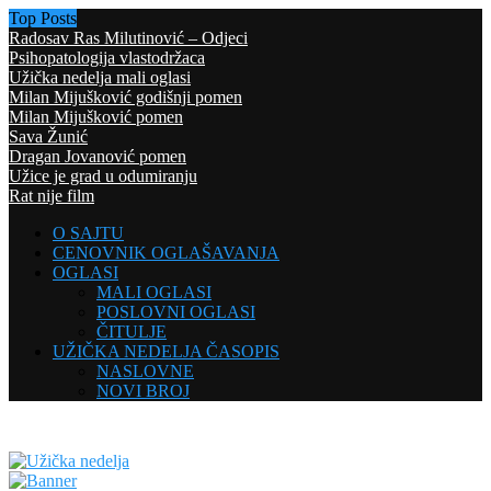
Top Posts
Radosav Ras Milutinović – Odjeci
Psihopatologija vlastodržaca
Užička nedelja mali oglasi
Milan Mijušković godišnji pomen
Milan Mijušković pomen
Sava Žunić
Dragan Jovanović pomen
Užice je grad u odumiranju
Rat nije film
O SAJTU
CENOVNIK OGLAŠAVANJA
OGLASI
MALI OGLASI
POSLOVNI OGLASI
ČITULJE
UŽIČKA NEDELJA ČASOPIS
NASLOVNE
NOVI BROJ