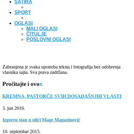
SATIRA
SPORT
OGLASI
MALI OGLASI
ČITULJE
POSLOVNI OGLASI
Zabranjena je svaka upotreba teksta i fotografija bez odobrenja
vlasnika sajta. Sva prava zadržana.
Pročitajte i ovo
x
KREMNA, PASTORČE SVIH DOSADAŠNJIH VLASTI
3. jun 2016.
Izgoreo stan u ulici Mage Magazinović
10. septembar 2015.