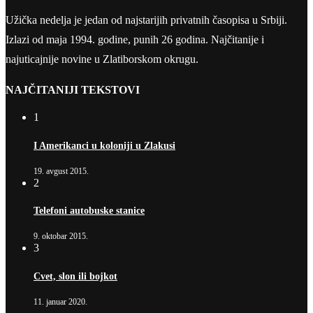
Užička nedelja je jedan od najstarijih privatnih časopisa u Srbiji.
Izlazi od maja 1994. godine, punih 26 godina. Najčitanije i
najuticajnije novine u Zlatiborskom okrugu.
NAJČITANIJI TEKSTOVI
1
I Amerikanci u koloniji u Zlakusi
19. avgust 2015.
2
Telefoni autobuske stanice
9. oktobar 2015.
3
Cvet, slon ili bojkot
11. januar 2020.