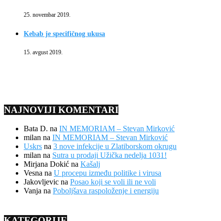
25. novembar 2019.
Kebab je specifičnog ukusa
15. avgust 2019.
NAJNOVIJI KOMENTARI
Bata D.
na
IN MEMORIAM – Stevan Mirković
milan
na
IN MEMORIAM – Stevan Mirković
Uskrs
na
3 nove infekcije u Zlatiborskom okrugu
milan
na
Sutra u prodaji Užička nedelja 1031!
Mirjana Dokić
na
Kašalj
Vesna
na
U procepu između politike i virusa
Jakovljevic
na
Posao koji se voli ili ne voli
Vanja
na
Poboljšava raspoloženje i energiju
KATEGORIJE