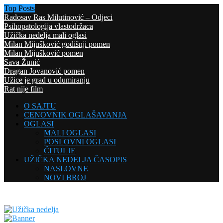
Top Posts
Radosav Ras Milutinović – Odjeci
Psihopatologija vlastodržaca
Užička nedelja mali oglasi
Milan Mijušković godišnji pomen
Milan Mijušković pomen
Sava Žunić
Dragan Jovanović pomen
Užice je grad u odumiranju
Rat nije film
O SAJTU
CENOVNIK OGLAŠAVANJA
OGLASI
MALI OGLASI
POSLOVNI OGLASI
ČITULJE
UŽIČKA NEDELJA ČASOPIS
NASLOVNE
NOVI BROJ