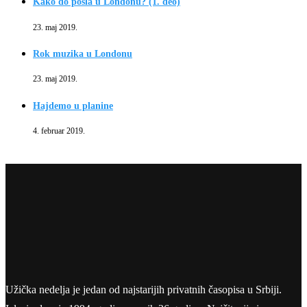
Kako do posla u Londonu? (1. deo)
23. maj 2019.
Rok muzika u Londonu
23. maj 2019.
Hajdemo u planine
4. februar 2019.
Užička nedelja je jedan od najstarijih privatnih časopisa u Srbiji.