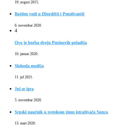
19. avgust 2015.
Bajden vodi u Džordžiji i Pensilvaniji
6. novembar 2020.
4
Ovo je borba dveju Putinovih pešadija
10. januar 2020.
Sloboda medija
11. jul 2021.
Još se igra
5. novembar 2020.
Srpski naučnik u svetskom timu istraživača Sunca
13. mart 2020.