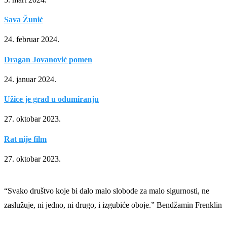
Sava Žunić
24. februar 2024.
Dragan Jovanović pomen
24. januar 2024.
Užice je grad u odumiranju
27. oktobar 2023.
Rat nije film
27. oktobar 2023.
“Svako društvo koje bi dalo malo slobode za malo sigurnosti, ne
zaslužuje, ni jedno, ni drugo, i izgubiće oboje.” Bendžamin Frenklin