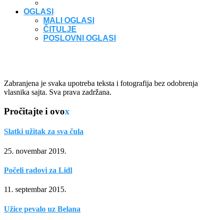
OGLASI
MALI OGLASI
ČITULJE
POSLOVNI OGLASI
Zabranjena je svaka upotreba teksta i fotografija bez odobrenja
vlasnika sajta. Sva prava zadržana.
Pročitajte i ovo
x
Slatki užitak za sva čula
25. novembar 2019.
Počeli radovi za Lidl
11. septembar 2015.
Užice pevalo uz Belana