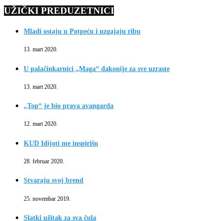
UŽIČKI PREDUZETNICI
Mladi ostaju u Potpeću i uzgajaju ribu
13. mart 2020.
U palačinkarnici „Maga“ đakonije za sve uzraste
13. mart 2020.
„Top“ je bio prava avangarda
12. mart 2020.
KUD Idijoti me inspirišu
28. februar 2020.
Stvaraju svoj brend
25. novembar 2019.
Slatki užitak za sva čula