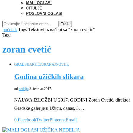
MALI OGLASI
ČITULJE
POSLOVNI OGLASI
Traži
početak
Tags
Tekstovi označeni sa "zoran cvetić"
Tag:
zoran cvetić
GRADSKA
KULTURA
NAJNOVIJE
Godina užičkih slikara
od
nedelja
3. februar 2017.
NAJAVA IZLOŽBI U 2017. GODINI Zoran Cvetić, direktor
Gradske galerije u Užicu, danas, 3. …
0
Facebook
Twitter
Pinterest
Email