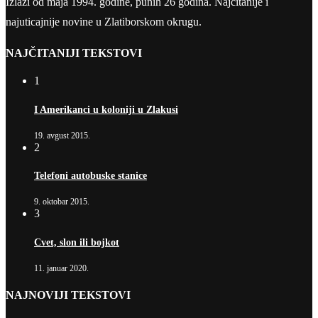
Izlazi od maja 1994. godine, punih 26 godina. Najčitanije i
najuticajnije novine u Zlatiborskom okrugu.
NAJČITANIJI TEKSTOVI
1
I Amerikanci u koloniji u Zlakusi
19. avgust 2015.
2
Telefoni autobuske stanice
9. oktobar 2015.
3
Cvet, slon ili bojkot
11. januar 2020.
NAJNOVIJI TEKSTOVI