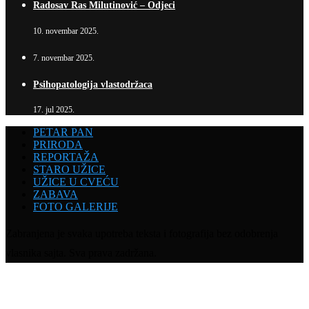
Radosav Ras Milutinović – Odjeci
10. novembar 2025.
7. novembar 2025.
Psihopatologija vlastodržaca
17. jul 2025.
PETAR PAN
PRIRODA
REPORTAŽA
STARO UŽICE
UŽICE U CVEĆU
ZABAVA
FOTO GALERIJE
Zabranjena je svaka upotreba teksta i fotografija bez odobrenja
vlasnika sajta. Sva prava zadržana.