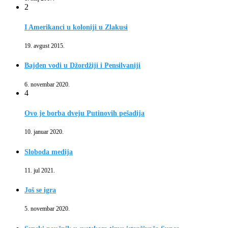
2
I Amerikanci u koloniji u Zlakusi
19. avgust 2015.
Bajden vodi u Džordžiji i Pensilvaniji
6. novembar 2020.
4
Ovo je borba dveju Putinovih pešadija
10. januar 2020.
Sloboda medija
11. jul 2021.
Još se igra
5. novembar 2020.