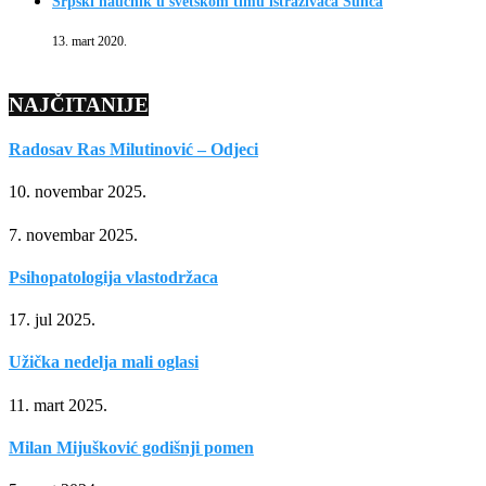
Srpski naučnik u svetskom timu istraživača Sunca
13. mart 2020.
NAJČITANIJE
Radosav Ras Milutinović – Odjeci
10. novembar 2025.
7. novembar 2025.
Psihopatologija vlastodržaca
17. jul 2025.
Užička nedelja mali oglasi
11. mart 2025.
Milan Mijušković godišnji pomen