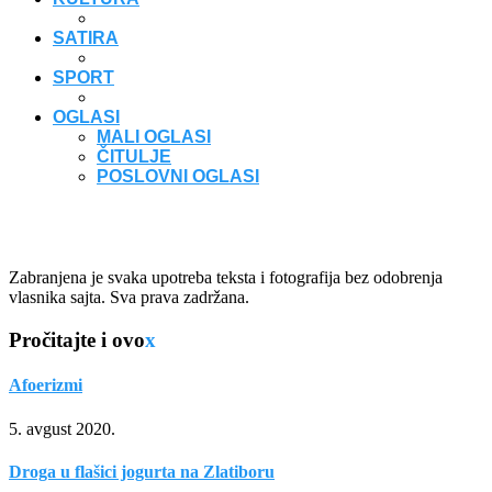
SATIRA
SPORT
OGLASI
MALI OGLASI
ČITULJE
POSLOVNI OGLASI
Zabranjena je svaka upotreba teksta i fotografija bez odobrenja
vlasnika sajta. Sva prava zadržana.
Pročitajte i ovo
x
Afoerizmi
5. avgust 2020.
Droga u flašici jogurta na Zlatiboru