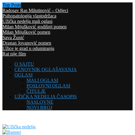
Top Posts
Radosav Ras Milutinović – Odjeci
Psihopatologija vlastodržaca
Užička nedelja mali oglasi
Milan Mijušković godišnji pomen
Milan Mijušković pomen
Sava Žunić
Dragan Jovanović pomen
Užice je grad u odumiranju
Rat nije film
O SAJTU
CENOVNIK OGLAŠAVANJA
OGLASI
MALI OGLASI
POSLOVNI OGLASI
ČITULJE
UŽIČKA NEDELJA ČASOPIS
NASLOVNE
NOVI BROJ