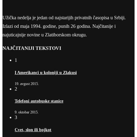
Užička nedelja je jedan od najstarijih privatnih časopisa u Srbiji.
Izlazi od maja 1994. godine, punih 26 godina. Najčitanije i
najuticajnije novine u Zlatiborskom okrugu.
NAJČITANIJI TEKSTOVI
1
I Amerikanci u koloniji u Zlakusi
19. avgust 2015.
2
Telefoni autobuske stanice
9. oktobar 2015.
3
Cvet, slon ili bojkot