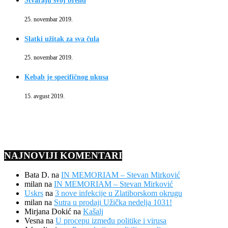
Stvaraju svoj brend
25. novembar 2019.
Slatki užitak za sva čula
25. novembar 2019.
Kebab je specifičnog ukusa
15. avgust 2019.
NAJNOVIJI KOMENTARI
Bata D.
na
IN MEMORIAM – Stevan Mirković
milan
na
IN MEMORIAM – Stevan Mirković
Uskrs
na
3 nove infekcije u Zlatiborskom okrugu
milan
na
Sutra u prodaji Užička nedelja 1031!
Mirjana Dokić
na
Kašalj
Vesna
na
U procepu između politike i virusa