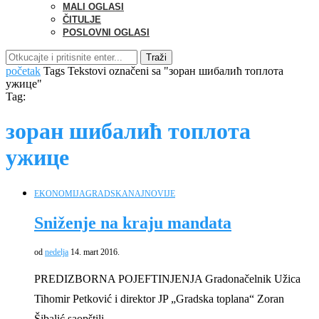
MALI OGLASI
ČITULJE
POSLOVNI OGLASI
Traži
početak
Tags
Tekstovi označeni sa "зоран шибалић топлота
ужице"
Tag:
зоран шибалић топлота
ужице
EKONOMIJA
GRADSKA
NAJNOVIJE
Sniženje na kraju mandata
od
nedelja
14. mart 2016.
PREDIZBORNA POJEFTINJENJA Gradonačelnik Užica
Tihomir Petković i direktor JP „Gradska toplana“ Zoran
Šibalić saopštili …