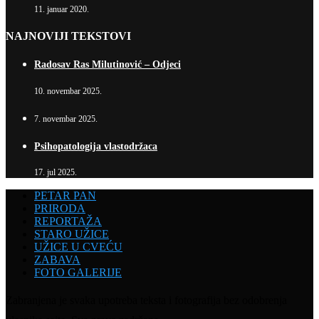
11. januar 2020.
NAJNOVIJI TEKSTOVI
Radosav Ras Milutinović – Odjeci
10. novembar 2025.
7. novembar 2025.
Psihopatologija vlastodržaca
17. jul 2025.
PETAR PAN
PRIRODA
REPORTAŽA
STARO UŽICE
UŽICE U CVEĆU
ZABAVA
FOTO GALERIJE
Zabranjena je svaka upotreba teksta i fotografija bez odobrenja