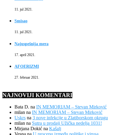
11. jul 2021.
Smisao
11. jul 2021.
Najuspešnija mera
17. april 2021.
AFOERIZMI
27. februar 2021.
NAJNOVIJI KOMENTARI
Bata D.
na
IN MEMORIAM – Stevan Mirković
milan
na
IN MEMORIAM – Stevan Mirković
Uskrs
na
3 nove infekcije u Zlatiborskom okrugu
milan
na
Sutra u prodaji Užička nedelja 1031!
Mirjana Dokić
na
Kašalj
Vesna
na
U procepu između politike i virusa