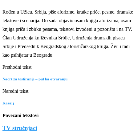
Rođen u Užicu, Srbija, piše aforizme, kratke priče, pesme, dramske
tekstove i scenarija. Do sada objavio osam knjiga aforizama, osam
knjiga priča i zbirku pesama, tekstovi izvođeni u pozorištu i na TV.
Član Udruženja književnika Srbije, Udruženja dramskih pisaca
Srbije i Predsednik Beogradskog aforističarskog kruga. Živi i radi
kao psihijatar u Beogradu.
Prethodni tekst
Nacrt za testiranje – put ka otvaranju
Naredni tekst
Kašalj
Povezani tekstovi
TV stručnjaci