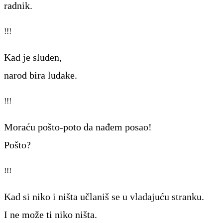
radnik.
!!!
Kad je sluđen,
narod bira ludake.
!!!
Moraću pošto-poto da nađem posao!
Pošto?
!!!
Kad si niko i ništa učlaniš se u vladajuću stranku.
I ne može ti niko ništa.