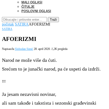
MALI OGLASI
ČITULJE
POSLOVNI OGLASI
Traži
početak
SATIRA
AFOERIZMI
SATIRA
AFOERIZMI
Napisao/la
Slobodan Simić
28. april 2020.
1,2K
pregleda
Narod ne može više da ćuti.
Srećom to je junački narod, pa će uspeti da izdrži.
!!!
Ja jesam nezavisni novinar,
ali sam takođe i takstista i sezonski građevinski