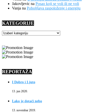
Jakovljevic
na
Posao koji se voli ili ne voli
Vanja
na
Poboljšava raspoloženje i energiju
KATEGORIJE
KATEGORIJE
REPORTAŽA
I Dobro i Ljuto
13. jun 2020.
Lako je dotaći nebo
13. novembar 2019.