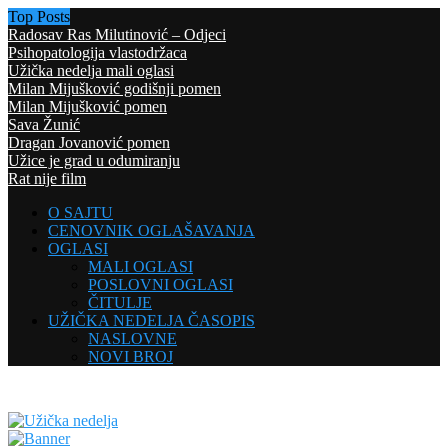
Top Posts
Radosav Ras Milutinović – Odjeci
Psihopatologija vlastodržaca
Užička nedelja mali oglasi
Milan Mijušković godišnji pomen
Milan Mijušković pomen
Sava Žunić
Dragan Jovanović pomen
Užice je grad u odumiranju
Rat nije film
O SAJTU
CENOVNIK OGLAŠAVANJA
OGLASI
MALI OGLASI
POSLOVNI OGLASI
ČITULJE
UŽIČKA NEDELJA ČASOPIS
NASLOVNE
NOVI BROJ