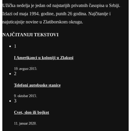
Užička nedelja je jedan od najstarijih privatnih časopisa u Srbiji.
Izlazi od maja 1994. godine, punih 26 godina. Najčitanije i
najuticajnije novine u Zlatiborskom okrugu.
NAJČITANIJI TEKSTOVI
1
I Amerikanci u koloniji u Zlakusi
19. avgust 2015.
2
Telefoni autobuske stanice
9. oktobar 2015.
3
Cvet, slon ili bojkot
11. januar 2020.