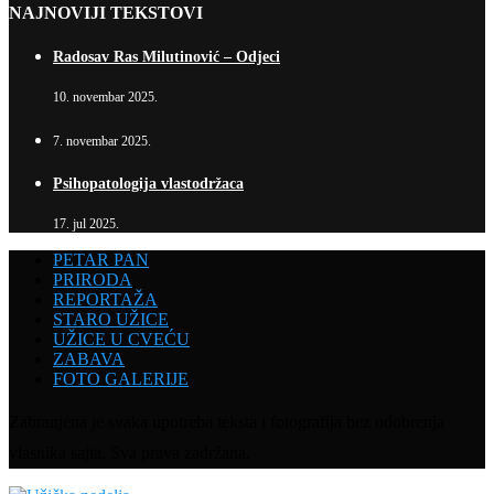
NAJNOVIJI TEKSTOVI
Radosav Ras Milutinović – Odjeci
10. novembar 2025.
7. novembar 2025.
Psihopatologija vlastodržaca
17. jul 2025.
PETAR PAN
PRIRODA
REPORTAŽA
STARO UŽICE
UŽICE U CVEĆU
ZABAVA
FOTO GALERIJE
Zabranjena je svaka upotreba teksta i fotografija bez odobrenja
vlasnika sajta. Sva prava zadržana.