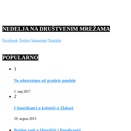
NEDELJA NA DRUŠTVENIM MREŽAMA
Facebook
Twitter
Instagram
Youtube
POPULARNO
1
Ne odustajemo od gradnje gondole
1. maj 2017.
2
I Amerikanci u koloniji u Zlakusi
19. avgust 2015.
Bajden vodi u Džordžiji i Pensilvaniji