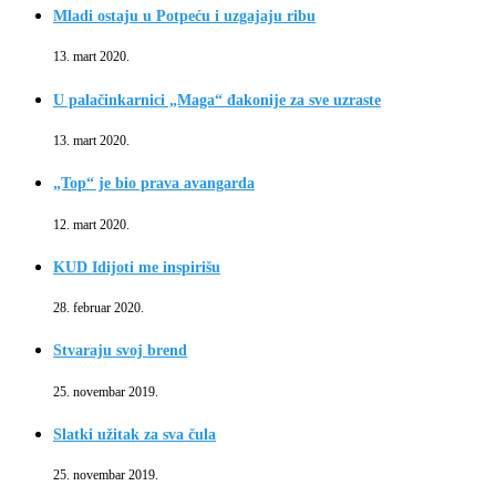
Mladi ostaju u Potpeću i uzgajaju ribu
13. mart 2020.
U palačinkarnici „Maga“ đakonije za sve uzraste
13. mart 2020.
„Top“ je bio prava avangarda
12. mart 2020.
KUD Idijoti me inspirišu
28. februar 2020.
Stvaraju svoj brend
25. novembar 2019.
Slatki užitak za sva čula
25. novembar 2019.