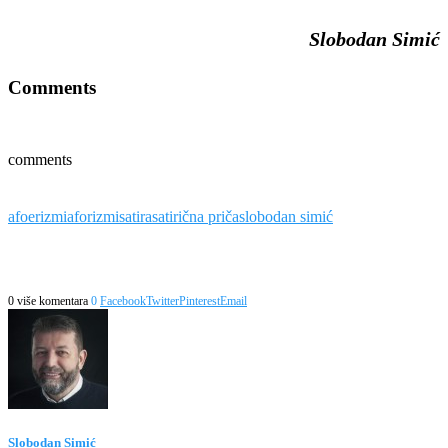
Slobodan Simić
Comments
comments
afoerizmi
aforizmi
satira
satirična priča
slobodan simić
0 više komentara
0
Facebook
Twitter
Pinterest
Email
Slobodan Simić