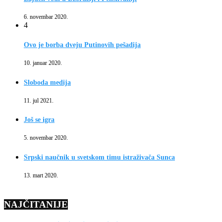
6. novembar 2020.
4
Ovo je borba dveju Putinovih pešadija
10. januar 2020.
Sloboda medija
11. jul 2021.
Još se igra
5. novembar 2020.
Srpski naučnik u svetskom timu istraživača Sunca
13. mart 2020.
NAJČITANIJE