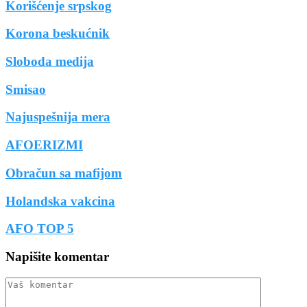
Korišćenje srpskog
Korona beskućnik
Sloboda medija
Smisao
Najuspešnija mera
AFOERIZMI
Obračun sa mafijom
Holandska vakcina
AFO TOP 5
Napišite komentar